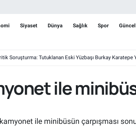
nomi
Siyaset
Dünya
Sağlık
Spor
Güncel
ritik Soruşturma: Tutuklanan Eski Yüzbaşı Burkay Karatepe 
onet ile minibüs 
e kamyonet ile minibüsün çarpışması so