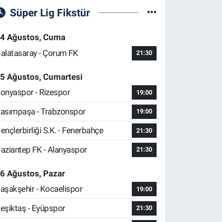
Süper Lig Fikstür
4 Ağustos, Cuma
alatasaray - Çorum FK
21:30
5 Ağustos, Cumartesi
onyaspor - Rizespor
19:00
asımpaşa - Trabzonspor
19:00
ençlerbirliği S.K. - Fenerbahçe
21:30
aziantep FK - Alanyaspor
21:30
6 Ağustos, Pazar
aşakşehir - Kocaelispor
19:00
eşiktaş - Eyüpspor
21:30