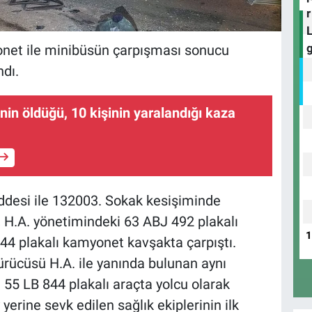
onet ile minibüsün çarpışması sonucu
dı.
nin öldüğü, 10 kişinin yaralandığı kaza
ddesi ile 132003. Sokak kesişiminde
, H.A. yönetimindeki 63 ABJ 492 plakalı
844 plakalı kamyonet kavşakta çarpıştı.
ürücüsü H.A. ile yanında bulunan aynı
ile 55 LB 844 plakalı araçta yolcu olarak
 yerine sevk edilen sağlık ekiplerinin ilk