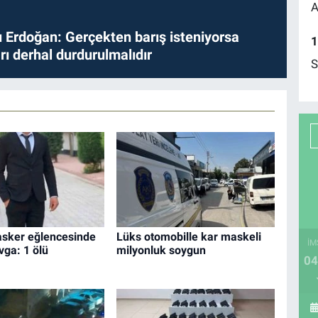
A
Erdoğan: Gerçekten barış isteniyorsa
1
ları derhal durdurulmalıdır
S
asker eğlencesinde
Lüks otomobille kar maskeli
İM
vga: 1 ölü
milyonluk soygun
04