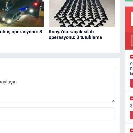
fuhuş operasyonu: 3
Konya'da kaçak silah
operasyonu: 3 tutuklama
O
D
k
Ş