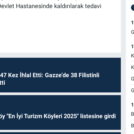
vlet Hastanesinde kaldırılarak tedavi
1
G
1
K
K
 47 Kez İhlal Etti: Gazze’de 38 Filistinli
G
ti
G
1
B
y "En İyi Turizm Köyleri 2025" listesine girdi
B