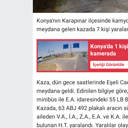
Konya'nın Karapınar ilçesinde kamy
meydana gelen kazada 7 kişi yaralan
Konya'da 1 kişi
kamerada
İçeriği Görüntüle
Kaza, dün gece saatlerinde Eşeli Ca
meydana geldi. Edinilen bilgiye göre
minibüs ile E.A. idaresindeki 55 LB 
Kazada, 63 ABJ 492 plakalı aracın s
aileden V.A., İ.A., Z.A., E.A. ve K.A. 
bulunan H.T. yaralandı. Yaralılar olay