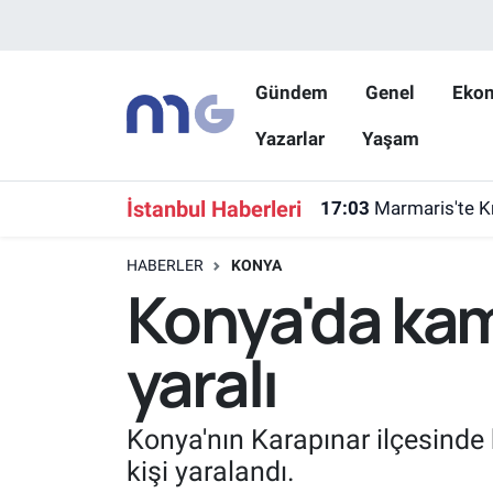
Nöbetçi Eczaneler
Gündem
Genel
Eko
Yazarlar
Yaşam
Hava Durumu
İstanbul Namaz Vakitleri
İstanbul Haberleri
17:03
Marmaris'te K
Trafik Durumu
HABERLER
KONYA
Konya'da kamy
Süper Lig Puan Durumu ve Fikstür
yaralı
Tüm Manşetler
Son Dakika Haberleri
Konya'nın Karapınar ilçesind
kişi yaralandı.
Haber Arşivi