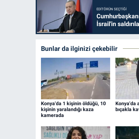
EDITÖRÜN SEÇTIĞI
Cumhurbaşkanı 
İsrail'in saldırı
Bunlar da ilginizi çekebilir
Konya'da 1 kişinin öldüğü, 10
Konya'da 
kişinin yaralandığı kaza
bıçakla ka
kamerada