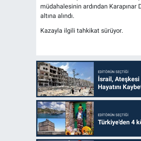
müdahalesinin ardından Karapınar De
altına alındı.
Kazayla ilgili tahkikat sürüyor.
EDITÖRÜN SEÇTIĞI
İsrail, Ateşkesi
Hayatını Kaybet
EDITÖRÜN SEÇTIĞI
Türkiye'den 4 kö