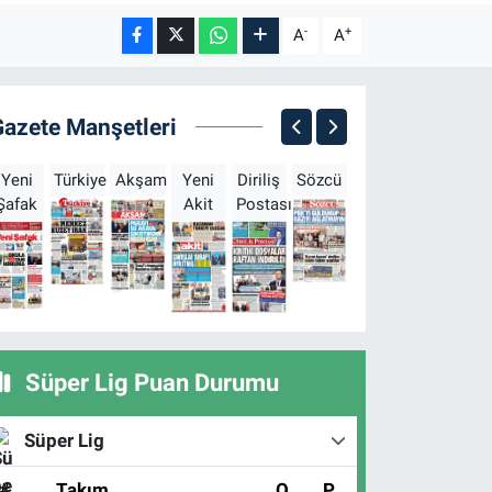
-
+
A
A
Gazete Manşetleri
Yeni
Türkiye
Akşam
Yeni
Diriliş
Sözcü
Sabah
Milliyet
H
Şafak
Akit
Postası
Süper Lig Puan Durumu
Süper Lig
#
Takım
O
P