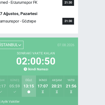
med - Erzurumspor FK
21:30
7 Ağustos, Pazartesi
amsunspor - Göztepe
21:30
İSTANBUL
07.08.2026
SONRAKI VAKTE KALAN
02:00:49
İkindi Namazı
SAK
GÜNEŞ
ÖĞLE
İKINDI
AKŞAM
YATSI
:17
05:59
13:15
17:07
20:21
21:56
Aylık Vakitler