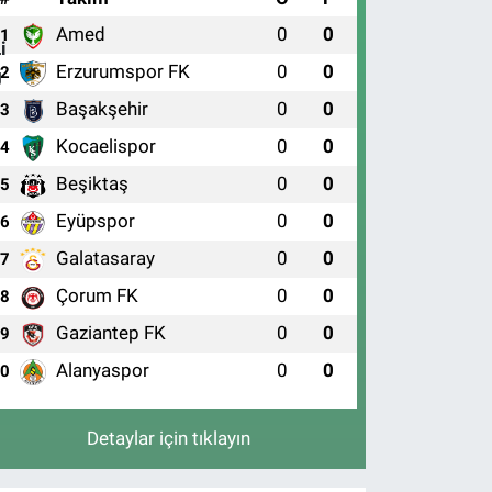
Amed
0
0
1
Erzurumspor FK
0
0
2
Başakşehir
0
0
3
Kocaelispor
0
0
4
Beşiktaş
0
0
5
Eyüpspor
0
0
6
Galatasaray
0
0
7
Çorum FK
0
0
8
Gaziantep FK
0
0
9
Alanyaspor
0
0
10
Detaylar için tıklayın