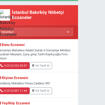
İstanbul Bakırköy Nöbetçi
Eczaneler
Banu Eczanesi
smaniye Mahallesi Adalet Sokak 6 Osmaniye Minibüs
urakları Meydanı, Çarşı girişi,Tarihi Kayıkçıoğlu Fırını
arşısı
0 (212) 543 28 87
Yol Tarifi Al
Ekşinar Eczanesi
enlikköy Mahallesi Florya Caddesi 59C
0 (212) 601 11 44
Yol Tarifi Al
Yeşilköy Eczanesi