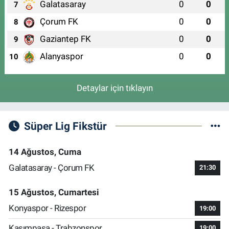
Galatasaray
0
0
7
Çorum FK
0
0
8
Gaziantep FK
0
0
9
Alanyaspor
0
0
10
Detaylar için tıklayın
Süper Lig Fikstür
14 Ağustos, Cuma
Galatasaray - Çorum FK
21:30
15 Ağustos, Cumartesi
Konyaspor - Rizespor
19:00
Kasımpaşa - Trabzonspor
19:00