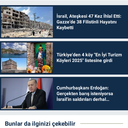
İsrail, Ateşkesi 47 Kez İhlal Etti:
Gazze’de 38 Filistinli Hayatını
Kaybetti
Türkiye'den 4 köy "En İyi Turizm
Köyleri 2025" listesine girdi
Cumhurbaşkanı Erdoğan:
Gerçekten barış isteniyorsa
İsrail'in saldırıları derhal
durdurulmalıdır
Bunlar da ilginizi çekebilir