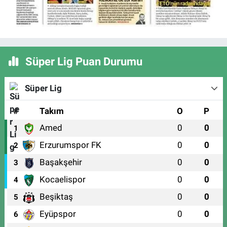
Süper Lig Puan Durumu
Süper Lig
#
Takım
O
P
Amed
0
0
1
Erzurumspor FK
0
0
2
Başakşehir
0
0
3
Kocaelispor
0
0
4
Beşiktaş
0
0
5
Eyüpspor
0
0
6