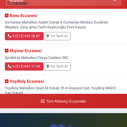
Banu Eczanesi
Osmaniye Mahallesi Adalet Sokak 6 Osmaniye Minibüs Durakları
Meydanı, Çarşı girişi,Tarihi Kayıkçıoğlu Fırını karşısı
0 (212) 543 28 87
Yol Tarifi Al
Ekşinar Eczanesi
Şenlikköy Mahallesi Florya Caddesi 59C
0 (212) 601 11 44
Yol Tarifi Al
Yeşilköy Eczanesi
Yeşilköy Mahallesi Seyit Ali Sokak 55 A İstasyon Cad. Yeşilköy MADO
Yan Sokağı
Tüm Nöbetçi Eczaneler
0 (212) 571 71 77
Yol Tarifi Al
Lale Eczanesi
Ataköy 3-4-11. Kısım Mahallesi Dr. Remzi Kazancıgil Caddesi Ataköy