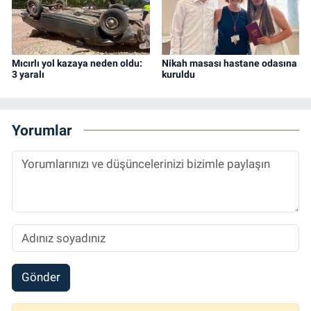
Mıcırlı yol kazaya neden oldu:
Nikah masası hastane odasına
3 yaralı
kuruldu
Yorumlar
Gönder