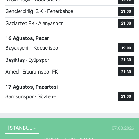
Gençlerbirliği S.K. - Fenerbahçe
21:30
Gaziantep FK - Alanyaspor
21:30
16 Ağustos, Pazar
Başakşehir - Kocaelispor
19:00
Beşiktaş - Eyüpspor
21:30
Amed - Erzurumspor FK
21:30
17 Ağustos, Pazartesi
Samsunspor - Göztepe
21:30
İSTANBUL
07.08.2026