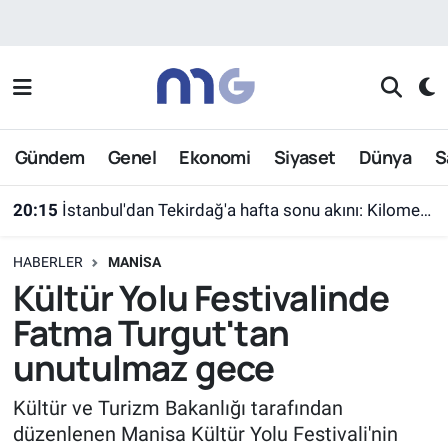
Nöbetçi Eczaneler
Hava Durumu
Gündem
Genel
Ekonomi
Siyaset
Dünya
S
İstanbul Namaz Vakitleri
20:15
İstanbul'dan Tekirdağ'a hafta sonu akını: Kilometrelerce araç kuyruğu
Trafik Durumu
HABERLER
MANISA
Süper Lig Puan Durumu ve Fikstür
Kültür Yolu Festivalinde
Fatma Turgut'tan
Tüm Manşetler
unutulmaz gece
Son Dakika Haberleri
Kültür ve Turizm Bakanlığı tarafından
düzenlenen Manisa Kültür Yolu Festivali'nin
Haber Arşivi