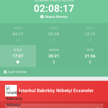
SONRAKI VAKTE KALAN
02:08:17
Akşam Namazı
İMSAK
GÜNEŞ
ÖĞLE
04:17
05:59
13:15
İKINDI
AKŞAM
YATSI
17:07
20:21
21:56
Aylık Vakitler
İstanbul Bakırköy Nöbetçi Eczaneler