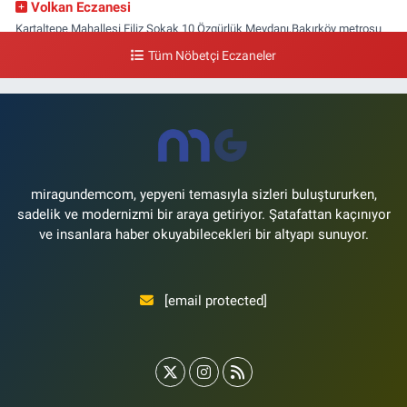
Volkan Eczanesi
Kartaltepe Mahallesi Filiz Sokak 10 Özgürlük Meydanı,Bakırköy metrosu
çıkışı,Kız meslek lisesi sokağı aşağısı
Tüm Nöbetçi Eczaneler
0 (533) 496 36 65
Yol Tarifi Al
Yeni Hayat Eczanesi
Yeşilköy Mahallesi Doğruyol Sokak 7 A Dürümcü Baba'nın Bir Alt
Sokağı,Bitez Dondurmacısının Sokağı
0 (212) 663 11 97
Yol Tarifi Al
miragundemcom, yepyeni temasıyla sizleri buluştururken,
sadelik ve modernizmi bir araya getiriyor. Şatafattan kaçınıyor
ve insanlara haber okuyabilecekleri bir altyapı sunuyor.
[email protected]