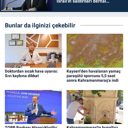
İsrail'in saldırıları derhal
durdurulmalıdır
Bunlar da ilginizi çekebilir
Doktordan sıcak hava uyarısı:
Kayseri'den havalanan yamaç
Sıvı kaybına dikkat
paraşütü sporcusu 5,5 saat
sonra Kahramanmaraş'a indi
TOBB Başkanı Hisarcıklıoğlu:
Kahramanmaraş'ta bunaltıcı