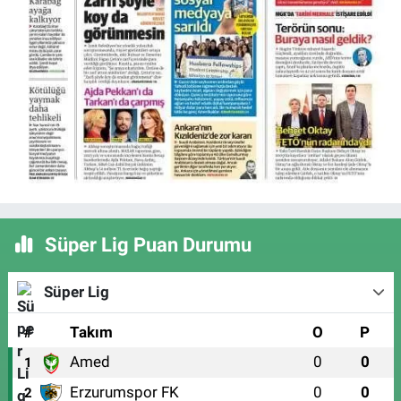
Süper Lig Puan Durumu
Süper Lig
#
Takım
O
P
Amed
0
0
1
Erzurumspor FK
0
0
2