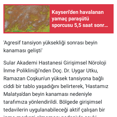
Kayseri'den havalanan
yamaç paraşütü
sporcusu 5,5 saat sonra
Kahramanmaraş'a indi
'Agresif tansiyon yüksekliği sonrası beyin
kanaması gelişti'
Sular Akademi Hastanesi Girişimsel Nöroloji
İnme Polikliniği'nden Doç. Dr. Uygar Utku,
Ramazan Coşkun'un yüksek tansiyona bağlı
ciddi bir tablo yaşadığını belirterek, 'Hastamız
Malatya'dan beyin kanaması nedeniyle
tarafımıza yönlendirildi. Bölgede girişimsel
tedavilerin uygulanabileceği aktif çalışan bir