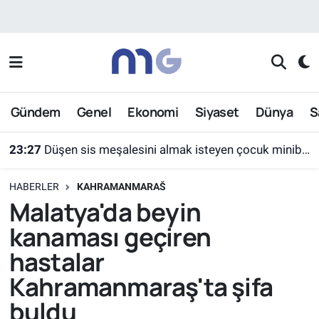
Nöbetçi Eczaneler
Hava Durumu
Gündem
Genel
Ekonomi
Siyaset
Dünya
S
İstanbul Namaz Vakitleri
23:27
Düşen sis meşalesini almak isteyen çocuk minibüsün altında kaldı
Trafik Durumu
HABERLER
KAHRAMANMARAŠ
Süper Lig Puan Durumu ve Fikstür
Malatya'da beyin
kanaması geçiren
Tüm Manşetler
hastalar
Son Dakika Haberleri
Kahramanmaraş'ta şifa
buldu
Haber Arşivi