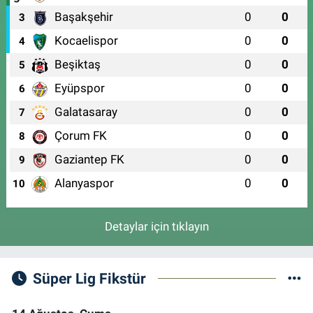
Başakşehir
0
0
3
Kocaelispor
0
0
4
Beşiktaş
0
0
5
Eyüpspor
0
0
6
Galatasaray
0
0
7
Çorum FK
0
0
8
Gaziantep FK
0
0
9
Alanyaspor
0
0
10
Detaylar için tıklayın
Süper Lig Fikstür