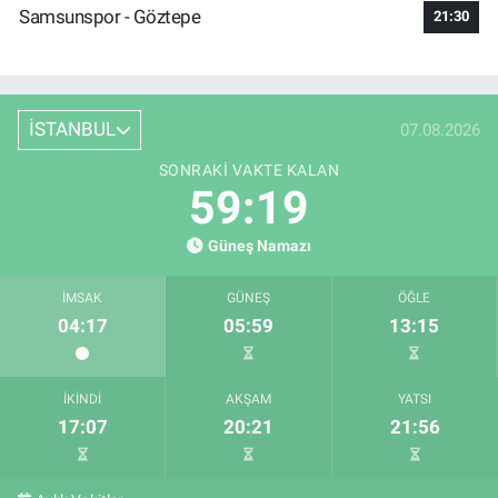
Samsunspor - Göztepe
21:30
İSTANBUL
07.08.2026
SONRAKI VAKTE KALAN
59:18
Güneş Namazı
İMSAK
GÜNEŞ
ÖĞLE
04:17
05:59
13:15
İKINDI
AKŞAM
YATSI
17:07
20:21
21:56