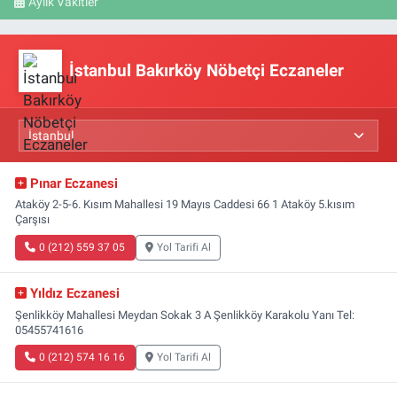
Aylık Vakitler
İstanbul Bakırköy Nöbetçi Eczaneler
Pınar Eczanesi
Ataköy 2-5-6. Kısım Mahallesi 19 Mayıs Caddesi 66 1 Ataköy 5.kısım
Çarşısı
0 (212) 559 37 05
Yol Tarifi Al
Yıldız Eczanesi
Şenlikköy Mahallesi Meydan Sokak 3 A Şenlikköy Karakolu Yanı Tel:
05455741616
0 (212) 574 16 16
Yol Tarifi Al