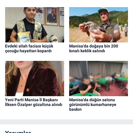
Evdeki silah faciası küçük
Manisa'da doğaya bin 200
çocuğu hayattan kopardı
kınalı keklik salındı
Yeni Parti Manisa İl Başkanı
Manisa'da düğün salonu
İlksen Özalper gözaltına alındı
görünümlü kumarhaneye
baskın