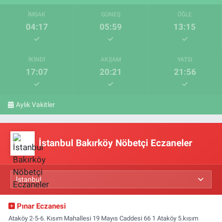
İMSAK
GÜNEŞ
ÖĞLE
04:17
05:59
13:15
İKINDI
AKŞAM
YATSI
17:07
20:21
21:56
Aylık Vakitler
İstanbul Bakırköy Nöbetçi Eczaneler
Pınar Eczanesi
Ataköy 2-5-6. Kısım Mahallesi 19 Mayıs Caddesi 66 1 Ataköy 5.kısım