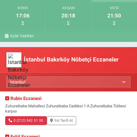
İKINDI
AKŞAM
YATSI
17:06
20:18
21:50
Aylık Vakitler
İstanbul Bakırköy Nöbetçi Eczaneler
Rubin Eczanesi
Zuhuratbaba Mahallesi Zuhuratbaba Caddesi 1 A Zuhuratbaba Türbesi
karşısı
0 (212) 542 51 30
Yol Tarifi Al
Eylül Eczanesi