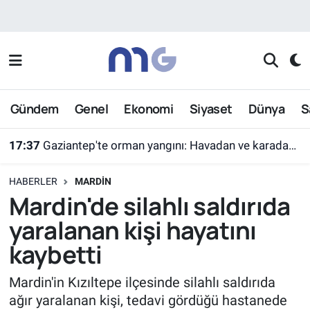
Nöbetçi Eczaneler
Hava Durumu
Gündem
Genel
Ekonomi
Siyaset
Dünya
S
İstanbul Namaz Vakitleri
17:37
Gaziantep'te orman yangını: Havadan ve karadan müdahaleyle söndürüldü
Trafik Durumu
HABERLER
MARDIN
Süper Lig Puan Durumu ve Fikstür
Mardin'de silahlı saldırıda
yaralanan kişi hayatını
Tüm Manşetler
kaybetti
Son Dakika Haberleri
Mardin'in Kızıltepe ilçesinde silahlı saldırıda
ağır yaralanan kişi, tedavi gördüğü hastanede
Haber Arşivi