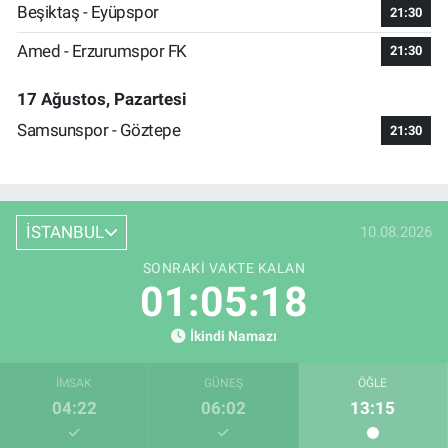
Beşiktaş - Eyüpspor
21:30
Amed - Erzurumspor FK
21:30
17 Ağustos, Pazartesi
Samsunspor - Göztepe
21:30
İSTANBUL
10.08.2026
SONRAKI VAKTE KALAN
01:05:17
İkindi Namazı
İMSAK
GÜNEŞ
ÖĞLE
04:22
06:02
13:15