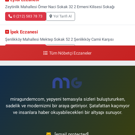
Zeytinlik Mahallesi Ömer Naci Sokak 32 2 Ermeni Kilisesi Sokağı
0 (212) 583 78 73
Yol Tarifi Al
İpek Eczanesi
Şenlikköy Mahallesi Mektep Sokak 52 2 Şenlikköy Camii Karşısı
0 (212) 662 46 37
Yol Tarifi Al
Tüm Nöbetçi Eczaneler
Gün Eczanesi
Yeşilyurt Mahallesi Ekin Sokak 21B Yeşilyurt Onur Market Karşısı
0 (212) 573 70 76
Yol Tarifi Al
miragundemcom, yepyeni temasıyla sizleri buluştururken,
sadelik ve modernizmi bir araya getiriyor. Şatafattan kaçınıyor
ve insanlara haber okuyabilecekleri bir altyapı sunuyor.
[email protected]