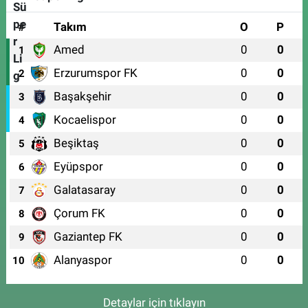
#
Takım
O
P
Amed
0
0
1
Erzurumspor FK
0
0
2
Başakşehir
0
0
3
Kocaelispor
0
0
4
Beşiktaş
0
0
5
Eyüpspor
0
0
6
Galatasaray
0
0
7
Çorum FK
0
0
8
Gaziantep FK
0
0
9
Alanyaspor
0
0
10
Detaylar için tıklayın