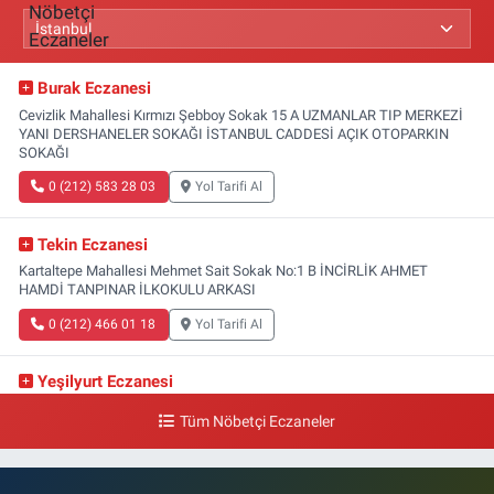
Burak Eczanesi
Cevizlik Mahallesi Kırmızı Şebboy Sokak 15 A UZMANLAR TIP MERKEZİ
YANI DERSHANELER SOKAĞI İSTANBUL CADDESİ AÇIK OTOPARKIN
SOKAĞI
0 (212) 583 28 03
Yol Tarifi Al
Tekin Eczanesi
Kartaltepe Mahallesi Mehmet Sait Sokak No:1 B İNCİRLİK AHMET
HAMDİ TANPINAR İLKOKULU ARKASI
0 (212) 466 01 18
Yol Tarifi Al
Yeşilyurt Eczanesi
Yeşilyurt Mahallesi Sipahioğlu Caddesi 13 B
Tüm Nöbetçi Eczaneler
0 (212) 573 15 20
Yol Tarifi Al