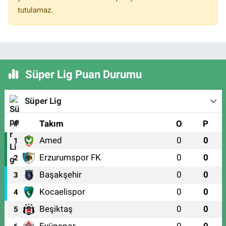
tutulamaz.
Süper Lig Puan Durumu
Süper Lig
#
Takım
O
P
Amed
0
0
1
Erzurumspor FK
0
0
2
Başakşehir
0
0
3
Kocaelispor
0
0
4
Beşiktaş
0
0
5
Eyüpspor
0
0