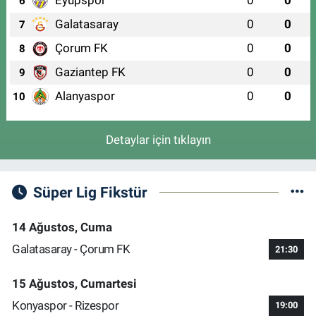
6
Galatasaray
0
0
7
Çorum FK
0
0
8
Gaziantep FK
0
0
9
Alanyaspor
0
0
10
Detaylar için tıklayın
Süper Lig Fikstür
14 Ağustos, Cuma
Galatasaray - Çorum FK
21:30
15 Ağustos, Cumartesi
Konyaspor - Rizespor
19:00