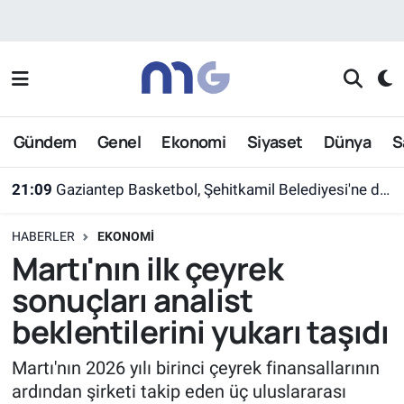
Nöbetçi Eczaneler
Hava Durumu
Gündem
Genel
Ekonomi
Siyaset
Dünya
S
İstanbul Namaz Vakitleri
21:09
Gaziantep Basketbol, Şehitkamil Belediyesi'ne devredildi
Trafik Durumu
HABERLER
EKONOMI
Süper Lig Puan Durumu ve Fikstür
Martı'nın ilk çeyrek
sonuçları analist
Tüm Manşetler
beklentilerini yukarı taşıdı
Son Dakika Haberleri
Martı'nın 2026 yılı birinci çeyrek finansallarının
ardından şirketi takip eden üç uluslararası
Haber Arşivi