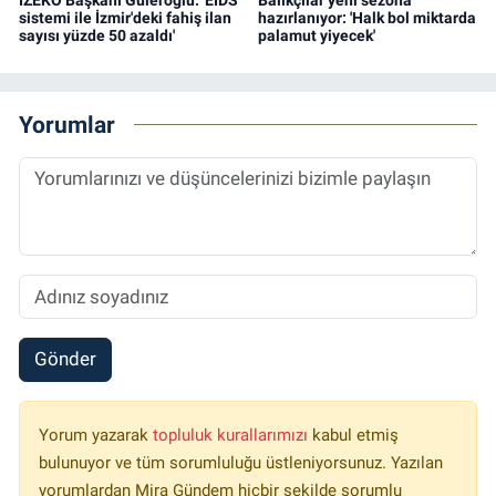
İZEKO Başkanı Güleroğlu: 'EİDS
Balıkçılar yeni sezona
sistemi ile İzmir'deki fahiş ilan
hazırlanıyor: 'Halk bol miktarda
sayısı yüzde 50 azaldı'
palamut yiyecek'
Yorumlar
Gönder
Yorum yazarak
topluluk kurallarımızı
kabul etmiş
bulunuyor ve tüm sorumluluğu üstleniyorsunuz. Yazılan
yorumlardan Mira Gündem hiçbir şekilde sorumlu