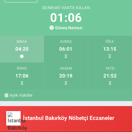
SONRAKI VAKTE KALAN
01:06
Güneş Namazı
İMSAK
GÜNEŞ
ÖĞLE
04:20
06:01
13:15
İKINDI
AKŞAM
YATSI
17:06
20:19
21:52
Aylık Vakitler
İstanbul Bakırköy Nöbetçi Eczaneler