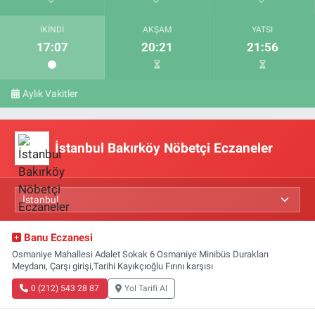
İKINDI
AKŞAM
YATSI
17:07
20:21
21:56
Aylık Vakitler
İstanbul Bakırköy Nöbetçi Eczaneler
Banu Eczanesi
Osmaniye Mahallesi Adalet Sokak 6 Osmaniye Minibüs Durakları
Meydanı, Çarşı girişi,Tarihi Kayıkçıoğlu Fırını karşısı
0 (212) 543 28 87
Yol Tarifi Al