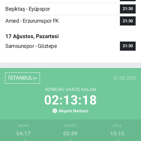
Beşiktaş - Eyüpspor
21:30
Amed - Erzurumspor FK
21:30
17 Ağustos, Pazartesi
Samsunspor - Göztepe
21:30
İSTANBUL
07.08.2026
SONRAKI VAKTE KALAN
02:13:18
Akşam Namazı
İMSAK
GÜNEŞ
ÖĞLE
04:17
05:59
13:15