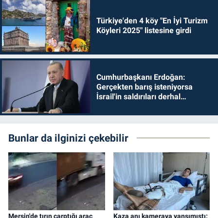
Türkiye'den 4 köy "En İyi Turizm
Köyleri 2025" listesine girdi
Cumhurbaşkanı Erdoğan:
Gerçekten barış isteniyorsa
İsrail'in saldırıları derhal
durdurulmalıdır
Bunlar da ilginizi çekebilir
Mersin'de tırın çarptığı araç
Kaza anı kameraya yansımıştı: