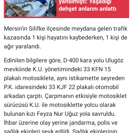
yansımıştı: Yaşadığı
dehşet anlarını anlattı
Mersin'in Silifke ilçesinde meydana gelen trafik
kazasında 1 kişi hayatını kaybederken, 1 kişi de
ağır yaralandı.
Edinilen bilgilere göre, D-400 kara yolu Ulugöz
mevkiinde K.U. yönetimindeki 33 KFN 15
plakalı motosiklete, aynı istikamette seyreden
P.K. idaresindeki 33 KJF 22 plakalı otomobil
arkadan çarptı. Çarpmanın etkisiyle motosiklet
sürücüsü K.U. ile motosiklette yolcu olarak
bulunan kızı Feyza Nur Uğuz yola savruldu.
İhbar üzerine olay yerine jandarma, polis ve
sağlık ekipleri sevk edildi. Sağlık ekiplerinin