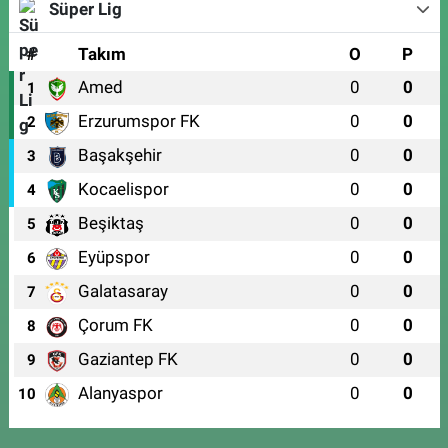
Süper Lig
#
Takım
O
P
Amed
0
0
1
Erzurumspor FK
0
0
2
Başakşehir
0
0
3
Kocaelispor
0
0
4
Beşiktaş
0
0
5
Eyüpspor
0
0
6
Galatasaray
0
0
7
Çorum FK
0
0
8
Gaziantep FK
0
0
9
Alanyaspor
0
0
10