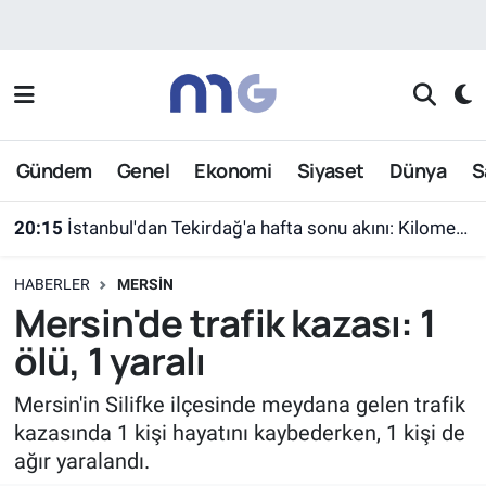
Nöbetçi Eczaneler
Hava Durumu
Gündem
Genel
Ekonomi
Siyaset
Dünya
S
İstanbul Namaz Vakitleri
20:15
İstanbul'dan Tekirdağ'a hafta sonu akını: Kilometrelerce araç kuyruğu
Trafik Durumu
HABERLER
MERSIN
Süper Lig Puan Durumu ve Fikstür
Mersin'de trafik kazası: 1
ölü, 1 yaralı
Tüm Manşetler
Mersin'in Silifke ilçesinde meydana gelen trafik
Son Dakika Haberleri
kazasında 1 kişi hayatını kaybederken, 1 kişi de
ağır yaralandı.
Haber Arşivi