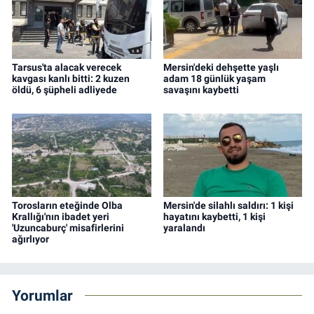
Tarsus'ta alacak verecek
Mersin'deki dehşette yaşlı
kavgası kanlı bitti: 2 kuzen
adam 18 günlük yaşam
öldü, 6 şüpheli adliyede
savaşını kaybetti
Torosların eteğinde Olba
Mersin'de silahlı saldırı: 1 kişi
Krallığı'nın ibadet yeri
hayatını kaybetti, 1 kişi
'Uzuncaburç' misafirlerini
yaralandı
ağırlıyor
Yorumlar