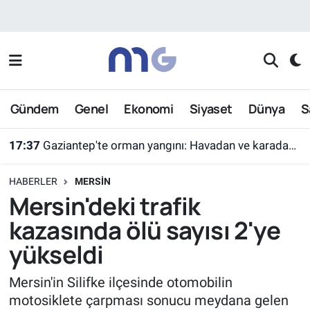
Nöbetçi Eczaneler
Hava Durumu
Gündem
Genel
Ekonomi
Siyaset
Dünya
S
İstanbul Namaz Vakitleri
17:37
Gaziantep'te orman yangını: Havadan ve karadan müdahaleyle söndürüldü
Trafik Durumu
HABERLER
MERSIN
Süper Lig Puan Durumu ve Fikstür
Mersin'deki trafik
kazasında ölü sayısı 2'ye
Tüm Manşetler
yükseldi
Son Dakika Haberleri
Mersin'in Silifke ilçesinde otomobilin
motosiklete çarpması sonucu meydana gelen
Haber Arşivi