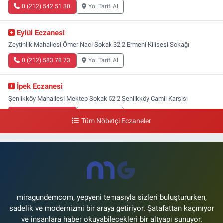
0 (212) 542 51 30
Yol Tarifi Al
Eylül Eczanesi
Zeytinlik Mahallesi Ömer Naci Sokak 32 2 Ermeni Kilisesi Sokağı
0 (212) 583 78 73
Yol Tarifi Al
İpek Eczanesi
Şenlikköy Mahallesi Mektep Sokak 52 2 Şenlikköy Camii Karşısı
0 (212) 662 46 37
Yol Tarifi Al
Tüm Nöbetçi Eczaneler
Gün Eczanesi
Yeşilyurt Mahallesi Ekin Sokak 21B Yeşilyurt Onur Market Karşısı
0 (212) 573 70 76
Yol Tarifi Al
miragundemcom, yepyeni temasıyla sizleri buluştururken,
sadelik ve modernizmi bir araya getiriyor. Şatafattan kaçınıyor
ve insanlara haber okuyabilecekleri bir altyapı sunuyor.