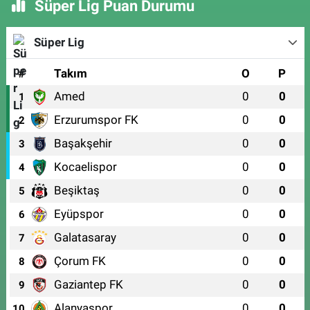
Süper Lig Puan Durumu
Süper Lig
#
Takım
O
P
Amed
0
0
1
Erzurumspor FK
0
0
2
Başakşehir
0
0
3
Kocaelispor
0
0
4
Beşiktaş
0
0
5
Eyüpspor
0
0
6
Galatasaray
0
0
7
Çorum FK
0
0
8
Gaziantep FK
0
0
9
Alanyaspor
0
0
10