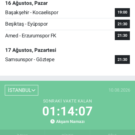
16 Ağustos, Pazar
Başakşehir - Kocaelispor
19:00
Beşiktaş - Eyüpspor
21:30
Amed - Erzurumspor FK
21:30
17 Ağustos, Pazartesi
Samsunspor - Göztepe
21:30
İSTANBUL
10.08.2026
SONRAKI VAKTE KALAN
01:14:06
Akşam Namazı