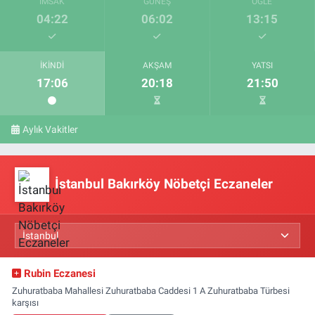
İMSAK
GÜNEŞ
ÖĞLE
04:22
06:02
13:15
İKINDI
AKŞAM
YATSI
17:06
20:18
21:50
Aylık Vakitler
İstanbul Bakırköy Nöbetçi Eczaneler
Rubin Eczanesi
Zuhuratbaba Mahallesi Zuhuratbaba Caddesi 1 A Zuhuratbaba Türbesi
karşısı