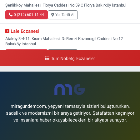
Şenlikköy Mahallesi, Florya Caddesi No:59 C Florya Bakırköy İstanbul
0 (212) 601 11 44
Yol Tarifi Al
Lale Eczanesi
Ataköy 3-4-11. Kısım Mahallesi, Dr.Remzi Kazancıgil Caddesi No:12
Bakırköy İstanbul
0 (212) 559 99 99
Yol Tarifi Al
Tüm Nöbetçi Eczaneler
miragundemcom, yepyeni temasıyla sizleri buluştururken,
sadelik ve modernizmi bir araya getiriyor. Şatafattan kaçınıyor
ve insanlara haber okuyabilecekleri bir altyapı sunuyor.