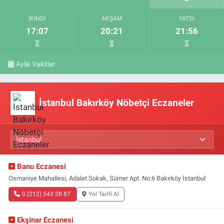
İKINDI
AKŞAM
YATSI
17:07
20:21
21:56
Aylık Vakitler
İstanbul Bakırköy Nöbetçi Eczaneler
Banu Eczanesi
Osmaniye Mahallesi, Adalet Sokak, Sümer Apt. No:6 Bakırköy İstanbul
0 (212) 543 28 87
Yol Tarifi Al
Ekşinar Eczanesi