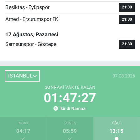
Beşiktaş - Eyüpspor
21:30
Amed - Erzurumspor FK
21:30
17 Ağustos, Pazartesi
Samsunspor - Göztepe
21:30
İSTANBUL
07.08.2026
SONRAKI VAKTE KALAN
01:47:26
İkindi Namazı
İMSAK
GÜNEŞ
ÖĞLE
04:17
05:59
13:15