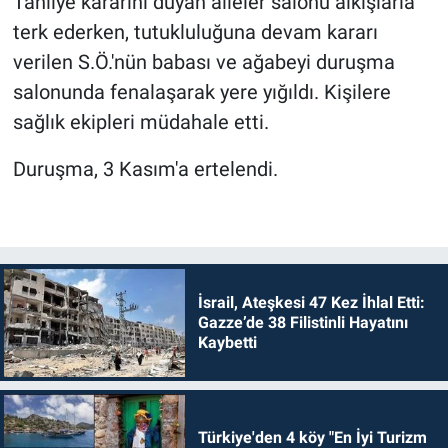
Tahliye kararını duyan aileler salonu alkışlarla
terk ederken, tutukluluğuna devam kararı
verilen S.Ö.'nün babası ve ağabeyi duruşma
salonunda fenalaşarak yere yığıldı. Kişilere
sağlık ekipleri müdahale etti.
Duruşma, 3 Kasım'a ertelendi.
İsrail, Ateşkesi 47 Kez İhlal Etti:
Gazze’de 38 Filistinli Hayatını
Kaybetti
Türkiye'den 4 köy "En İyi Turizm