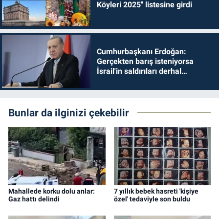
Köyleri 2025" listesine girdi
Cumhurbaşkanı Erdoğan:
Gerçekten barış isteniyorsa
İsrail'in saldırıları derhal
durdurulmalıdır
Bunlar da ilginizi çekebilir
Mahallede korku dolu anlar:
7 yıllık bebek hasreti 'kişiye
Gaz hattı delindi
özel' tedaviyle son buldu