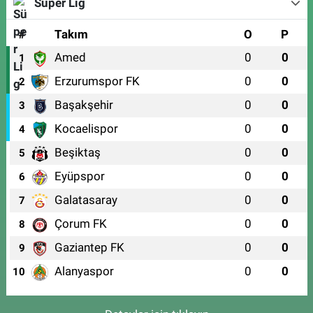
Süper Lig
#
Takım
O
P
Amed
0
0
1
Erzurumspor FK
0
0
2
Başakşehir
0
0
3
Kocaelispor
0
0
4
Beşiktaş
0
0
5
Eyüpspor
0
0
6
Galatasaray
0
0
7
Çorum FK
0
0
8
Gaziantep FK
0
0
9
Alanyaspor
0
0
10