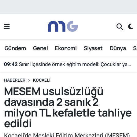
Nöbetçi Eczaneler
Hava Durumu
Gündem
Genel
Ekonomi
Siyaset
Dünya
S
İstanbul Namaz Vakitleri
09:42
Sınır ilçesinde örnek eğitim modeli: Çocuklar yazın ekran yerine etkinlikleri seçti
Trafik Durumu
HABERLER
KOCAELI
Süper Lig Puan Durumu ve Fikstür
MESEM usulsüzlüğü
davasında 2 sanık 2
Tüm Manşetler
milyon TL kefaletle tahliye
Son Dakika Haberleri
edildi
Haber Arşivi
Kocaeli'de Mesleki Eğitim Merkezleri (MESEM)