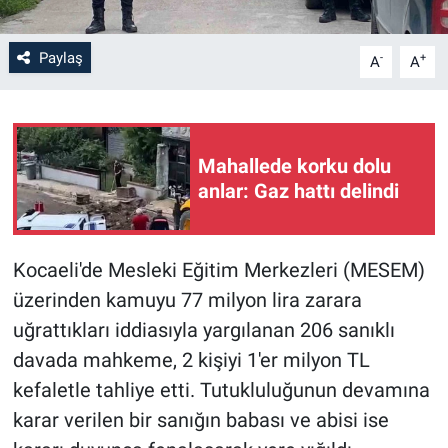
Paylaş
-
+
A
A
Mahallede korku dolu
anlar: Gaz hattı delindi
Kocaeli'de Mesleki Eğitim Merkezleri (MESEM)
üzerinden kamuyu 77 milyon lira zarara
uğrattıkları iddiasıyla yargılanan 206 sanıklı
davada mahkeme, 2 kişiyi 1'er milyon TL
kefaletle tahliye etti. Tutukluluğunun devamına
karar verilen bir sanığın babası ve abisi ise