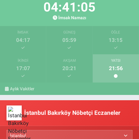
04:41:04
İmsak Namazı
İMSAK
GÜNEŞ
ÖĞLE
04:17
05:59
13:15
İKINDI
AKŞAM
YATSI
17:07
20:21
21:56
Aylık Vakitler
İstanbul Bakırköy Nöbetçi Eczaneler