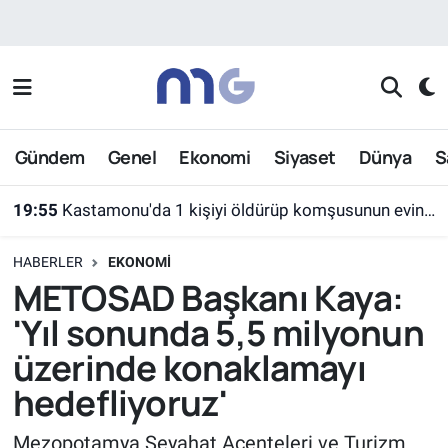
Nöbetçi Eczaneler
Hava Durumu
Gündem
Genel
Ekonomi
Siyaset
Dünya
S
İstanbul Namaz Vakitleri
19:55
Kastamonu'da 1 kişiyi öldürüp komşusunun evini ateşe veren şahıs tutuklandı
Trafik Durumu
HABERLER
EKONOMI
Süper Lig Puan Durumu ve Fikstür
METOSAD Başkanı Kaya:
'Yıl sonunda 5,5 milyonun
Tüm Manşetler
üzerinde konaklamayı
Son Dakika Haberleri
hedefliyoruz'
Haber Arşivi
Mezopotamya Seyahat Acenteleri ve Turizm