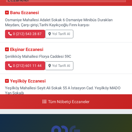
Banu Eczanesi
Osmaniye Mahallesi Adalet Sokak 6 Osmaniye Minibüs Durakları
Meydanı, Çarşı girişi,Tarihi Kayıkçıoğlu Fırını karşısı
0 (212) 543 28 87
Yol Tarifi Al
Ekşinar Eczanesi
Şenlikköy Mahallesi Florya Caddesi 59C
0 (212) 601 11 44
Yol Tarifi Al
Yeşilköy Eczanesi
Yeşilköy Mahallesi Seyit Ali Sokak 55 A İstasyon Cad. Yeşilköy MADO
Yan Sokağı
Tüm Nöbetçi Eczaneler
0 (212) 571 71 77
Yol Tarifi Al
Lale Eczanesi
Ataköy 3-4-11. Kısım Mahallesi Dr. Remzi Kazancıgil Caddesi Ataköy
4.Kısım Çarşısı No:12 Ataköy 4.Kısım Çarşısı