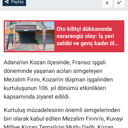
Paylaş
-
+
A
A
Oto kilitçi dükkanında
esrarengiz olay: İş yeri
sahibi ve genç kadın ölü
bulundu
Adana'nın Kozan ilçesinde, Fransız işgali
döneminde yaşanan acıları simgeleyen
Mezalim Fırını, Kozan'ın düşman işgalinden
kurtuluşunun 106. yıl dönümü etkinlikleri
kapsamında ziyaret edildi.
Kurtuluş mücadelesinin önemli simgelerinden
biri olarak kabul edilen Mezalim Fırını'nı, Kuvayı
Milliye Kozan Temsilcisi Mutlu Dağlı, Kozan