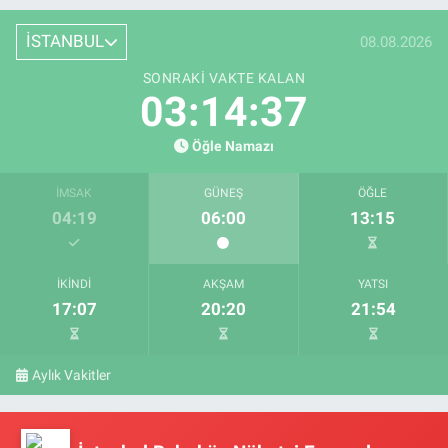
İSTANBUL
08.08.2026
SONRAKI VAKTE KALAN
03:14:36
Öğle Namazı
İMSAK
GÜNEŞ
ÖĞLE
04:19
06:00
13:15
İKINDI
AKŞAM
YATSI
17:07
20:20
21:54
Aylık Vakitler