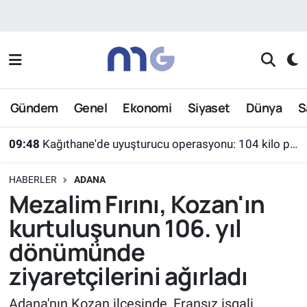
Nöbetçi Eczaneler
Hava Durumu
Gündem
Genel
Ekonomi
Siyaset
Dünya
S
İstanbul Namaz Vakitleri
09:48
Kağıthane'de uyuşturucu operasyonu: 104 kilo pregabalin ele geçirildi
Trafik Durumu
HABERLER
ADANA
Süper Lig Puan Durumu ve Fikstür
Mezalim Fırını, Kozan'ın
kurtuluşunun 106. yıl
Tüm Manşetler
dönümünde
Son Dakika Haberleri
ziyaretçilerini ağırladı
Haber Arşivi
Adana'nın Kozan ilçesinde, Fransız işgali