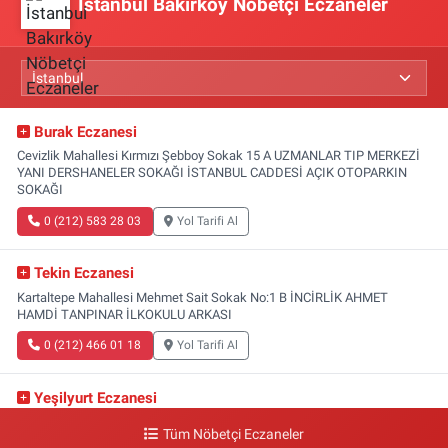
İstanbul Bakırköy Nöbetçi Eczaneler
Burak Eczanesi
Cevizlik Mahallesi Kırmızı Şebboy Sokak 15 A UZMANLAR TIP MERKEZİ
YANI DERSHANELER SOKAĞI İSTANBUL CADDESİ AÇIK OTOPARKIN
SOKAĞI
0 (212) 583 28 03
Yol Tarifi Al
Tekin Eczanesi
Kartaltepe Mahallesi Mehmet Sait Sokak No:1 B İNCİRLİK AHMET
HAMDİ TANPINAR İLKOKULU ARKASI
0 (212) 466 01 18
Yol Tarifi Al
Yeşilyurt Eczanesi
Yeşilyurt Mahallesi Sipahioğlu Caddesi 13 B
Tüm Nöbetçi Eczaneler