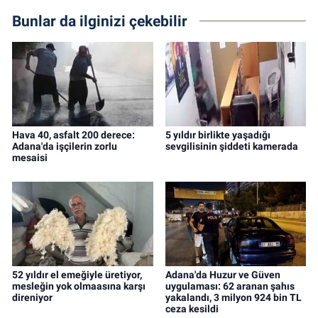
Bunlar da ilginizi çekebilir
Hava 40, asfalt 200 derece:
5 yıldır birlikte yaşadığı
Adana'da işçilerin zorlu
sevgilisinin şiddeti kamerada
mesaisi
52 yıldır el emeğiyle üretiyor,
Adana'da Huzur ve Güven
mesleğin yok olmaasına karşı
uygulaması: 62 aranan şahıs
direniyor
yakalandı, 3 milyon 924 bin TL
ceza kesildi