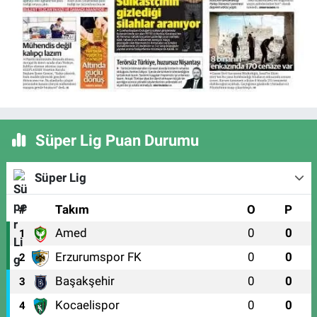
Süper Lig Puan Durumu
Süper Lig
#
Takım
O
P
Amed
0
0
1
Erzurumspor FK
0
0
2
Başakşehir
0
0
3
Kocaelispor
0
0
4