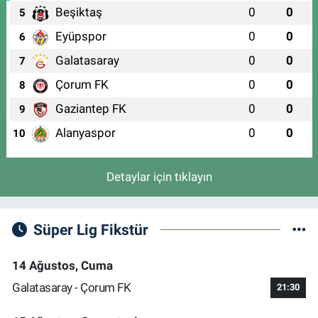
Beşiktaş
0
0
5
Eyüpspor
0
0
6
Galatasaray
0
0
7
Çorum FK
0
0
8
Gaziantep FK
0
0
9
Alanyaspor
0
0
10
Detaylar için tıklayın
Süper Lig Fikstür
14 Ağustos, Cuma
Galatasaray - Çorum FK
21:30