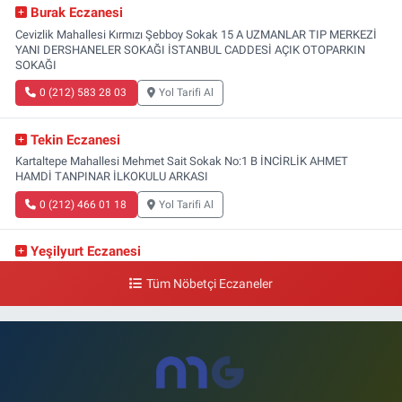
Burak Eczanesi
Cevizlik Mahallesi Kırmızı Şebboy Sokak 15 A UZMANLAR TIP MERKEZİ
YANI DERSHANELER SOKAĞI İSTANBUL CADDESİ AÇIK OTOPARKIN
SOKAĞI
0 (212) 583 28 03
Yol Tarifi Al
Tekin Eczanesi
Kartaltepe Mahallesi Mehmet Sait Sokak No:1 B İNCİRLİK AHMET
HAMDİ TANPINAR İLKOKULU ARKASI
0 (212) 466 01 18
Yol Tarifi Al
Yeşilyurt Eczanesi
Yeşilyurt Mahallesi Sipahioğlu Caddesi 13 B
Tüm Nöbetçi Eczaneler
0 (212) 573 15 20
Yol Tarifi Al
Akvaryum Eczanesi
Şenlikköy Mahallesi Eski Halkalı Caddesi 33 Akvaryum Yanı Akua Florya
AVMm Zemin Kat