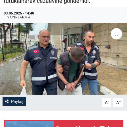
tutuklanarak cezaevine gönderildi.
03.06.2026 - 14:48
YAYINLANMA
Paylaş
-
+
A
A