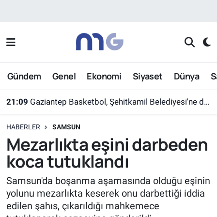
Nöbetçi Eczaneler
Hava Durumu
Gündem
Genel
Ekonomi
Siyaset
Dünya
S
İstanbul Namaz Vakitleri
21:09
Gaziantep Basketbol, Şehitkamil Belediyesi'ne devredildi
Trafik Durumu
HABERLER
SAMSUN
Süper Lig Puan Durumu ve Fikstür
Mezarlıkta eşini darbeden
koca tutuklandı
Tüm Manşetler
Samsun'da boşanma aşamasında olduğu eşinin
Son Dakika Haberleri
yolunu mezarlıkta keserek onu darbettiği iddia
edilen şahıs, çıkarıldığı mahkemece
Haber Arşivi