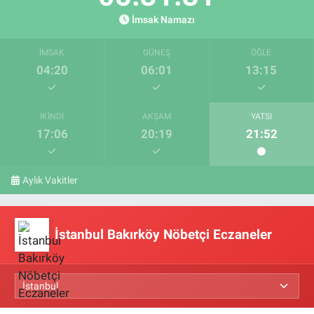
İmsak Namazı
İMSAK
GÜNEŞ
ÖĞLE
04:20
06:01
13:15
İKINDI
AKŞAM
YATSI
17:06
20:19
21:52
Aylık Vakitler
İstanbul Bakırköy Nöbetçi Eczaneler