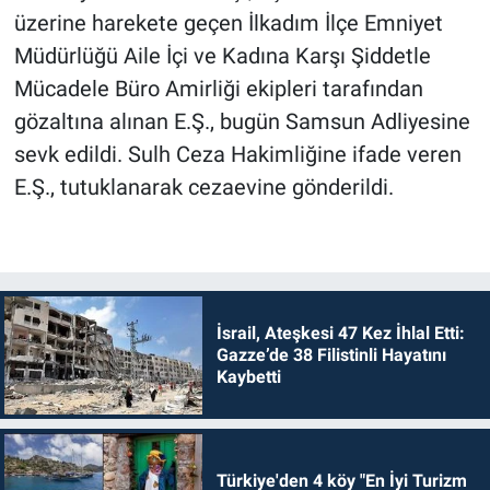
üzerine harekete geçen İlkadım İlçe Emniyet
Müdürlüğü Aile İçi ve Kadına Karşı Şiddetle
Mücadele Büro Amirliği ekipleri tarafından
gözaltına alınan E.Ş., bugün Samsun Adliyesine
sevk edildi. Sulh Ceza Hakimliğine ifade veren
E.Ş., tutuklanarak cezaevine gönderildi.
İsrail, Ateşkesi 47 Kez İhlal Etti:
Gazze’de 38 Filistinli Hayatını
Kaybetti
Türkiye'den 4 köy "En İyi Turizm