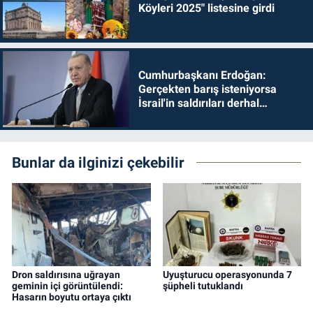
Köyleri 2025" listesine girdi
Cumhurbaşkanı Erdoğan:
Gerçekten barış isteniyorsa
İsrail'in saldırıları derhal
durdurulmalıdır
Bunlar da ilginizi çekebilir
Dron saldırısına uğrayan
Uyuşturucu operasyonunda 7
geminin içi görüntülendi:
şüpheli tutuklandı
Hasarın boyutu ortaya çıktı