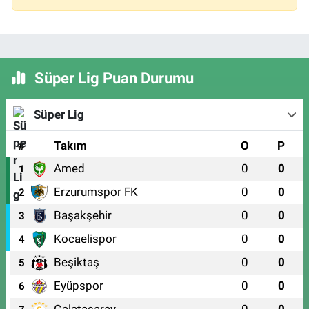
Süper Lig Puan Durumu
Süper Lig
#
Takım
O
P
Amed
0
0
1
Erzurumspor FK
0
0
2
Başakşehir
0
0
3
Kocaelispor
0
0
4
Beşiktaş
0
0
5
Eyüpspor
0
0
6
Galatasaray
0
0