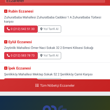
Rubin Eczanesi
Zuhuratbaba Mahallesi Zuhuratbaba Caddesi 1 A Zuhuratbaba Türbesi
karşısı
0 (212) 542 51 30
Yol Tarifi Al
Eylül Eczanesi
Zeytinlik Mahallesi Ömer Naci Sokak 32 2 Ermeni Kilisesi Sokağı
0 (212) 583 78 73
Yol Tarifi Al
İpek Eczanesi
Şenlikköy Mahallesi Mektep Sokak 52 2 Şenlikköy Camii Karşısı
0 (212) 662 46 37
Yol Tarifi Al
Tüm Nöbetçi Eczaneler
Gün Eczanesi
Yeşilyurt Mahallesi Ekin Sokak 21B Yeşilyurt Onur Market Karşısı
0 (212) 573 70 76
Yol Tarifi Al