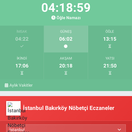
04:18:59
Öğle Namazı
İMSAK
GÜNEŞ
ÖĞLE
04:22
06:02
13:15
İKINDI
AKŞAM
YATSI
17:06
20:18
21:50
Aylık Vakitler
İstanbul Bakırköy Nöbetçi Eczaneler