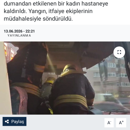
dumandan etkilenen bir kadın hastaneye
kaldırıldı. Yangın, itfaiye ekiplerinin
müdahalesiyle söndürüldü.
13.06.2026 - 22:21
YAYINLANMA
Paylaş
-
+
A
A