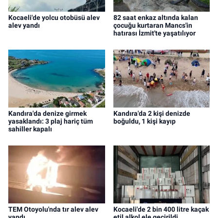
Kocaeli'de yolcu otobüsü alev
82 saat enkaz altında kalan
alev yandı
çocuğu kurtaran Mancs'in
hatırası İzmit'te yaşatılıyor
Kandıra'da denize girmek
Kandıra'da 2 kişi denizde
yasaklandı: 3 plaj hariç tüm
boğuldu, 1 kişi kayıp
sahiller kapalı
TEM Otoyolu'nda tır alev alev
Kocaeli'de 2 bin 400 litre kaçak
yandı
etil alkol ele geçirildi