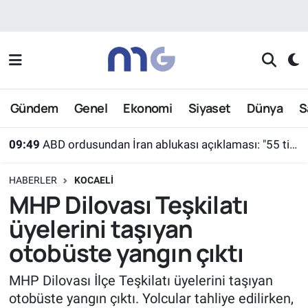
Nöbetçi Eczaneler
Hava Durumu
Gündem
Genel
Ekonomi
Siyaset
Dünya
S
İstanbul Namaz Vakitleri
09:49
ABD ordusundan İran ablukası açıklaması: "55 ticari gemi farklı rotalara yönlendirildi"
Trafik Durumu
HABERLER
KOCAELI
Süper Lig Puan Durumu ve Fikstür
MHP Dilovası Teşkilatı
üyelerini taşıyan
Tüm Manşetler
otobüste yangın çıktı
Son Dakika Haberleri
MHP Dilovası İlçe Teşkilatı üyelerini taşıyan
otobüste yangın çıktı. Yolcular tahliye edilirken,
Haber Arşivi