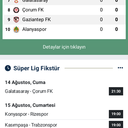
7
Çorum FK
0
0
8
Gaziantep FK
0
0
9
Alanyaspor
0
0
10
Detaylar için tıklayın
Süper Lig Fikstür
14 Ağustos, Cuma
Galatasaray - Çorum FK
21:30
15 Ağustos, Cumartesi
Konyaspor - Rizespor
19:00
Kasımpaşa - Trabzonspor
19:00