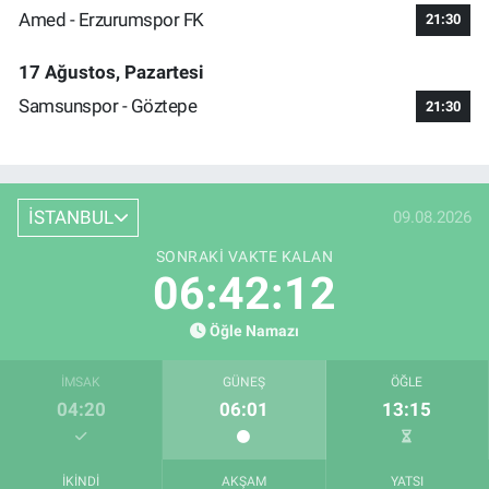
Amed - Erzurumspor FK
21:30
17 Ağustos, Pazartesi
Samsunspor - Göztepe
21:30
İSTANBUL
09.08.2026
SONRAKI VAKTE KALAN
06:42:12
Öğle Namazı
İMSAK
GÜNEŞ
ÖĞLE
04:20
06:01
13:15
İKINDI
AKŞAM
YATSI