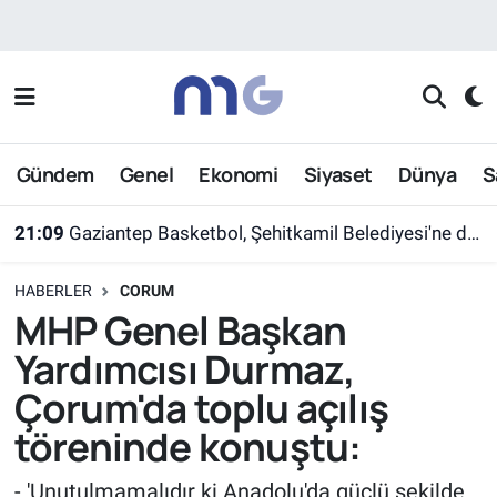
Nöbetçi Eczaneler
Hava Durumu
Gündem
Genel
Ekonomi
Siyaset
Dünya
S
İstanbul Namaz Vakitleri
21:09
Gaziantep Basketbol, Şehitkamil Belediyesi'ne devredildi
Trafik Durumu
HABERLER
CORUM
Süper Lig Puan Durumu ve Fikstür
MHP Genel Başkan
Yardımcısı Durmaz,
Tüm Manşetler
Çorum'da toplu açılış
Son Dakika Haberleri
töreninde konuştu:
Haber Arşivi
- 'Unutulmamalıdır ki Anadolu'da güçlü şekilde