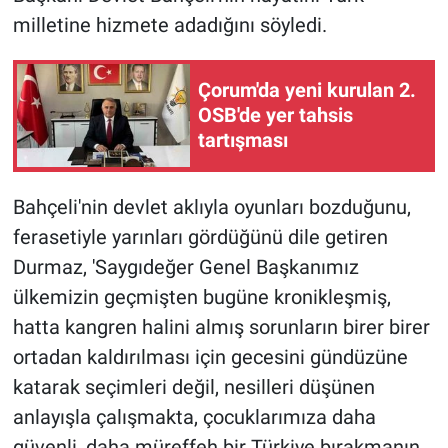
milletine hizmete adadığını söyledi.
Çorum'da yeni kurulan 2.
OSB'de yer tahsis
tartışması
Bahçeli'nin devlet aklıyla oyunları bozduğunu,
ferasetiyle yarınları gördüğünü dile getiren
Durmaz, 'Saygıdeğer Genel Başkanımız
ülkemizin geçmişten bugüne kronikleşmiş,
hatta kangren halini almış sorunların birer birer
ortadan kaldırılması için gecesini gündüzüne
katarak seçimleri değil, nesilleri düşünen
anlayışla çalışmakta, çocuklarımıza daha
güvenli, daha müreffeh bir Türkiye bırakmanın