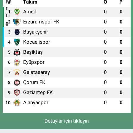
#
Takım
O
P
Amed
0
0
1
Erzurumspor FK
0
0
2
Başakşehir
0
0
3
Kocaelispor
0
0
4
Beşiktaş
0
0
5
Eyüpspor
0
0
6
Galatasaray
0
0
7
Çorum FK
0
0
8
Gaziantep FK
0
0
9
Alanyaspor
0
0
10
Detaylar için tıklayın