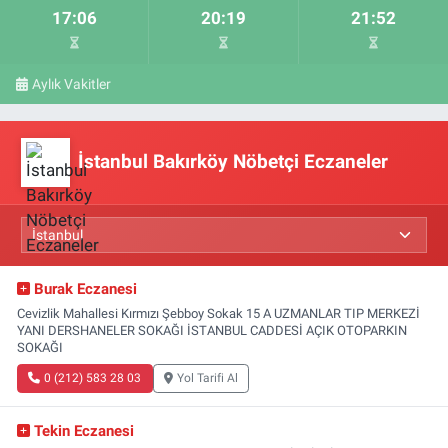
17:06
20:19
21:52
Aylık Vakitler
İstanbul Bakırköy Nöbetçi Eczaneler
Burak Eczanesi
Cevizlik Mahallesi Kırmızı Şebboy Sokak 15 A UZMANLAR TIP MERKEZİ
YANI DERSHANELER SOKAĞI İSTANBUL CADDESİ AÇIK OTOPARKIN
SOKAĞI
0 (212) 583 28 03
Yol Tarifi Al
Tekin Eczanesi