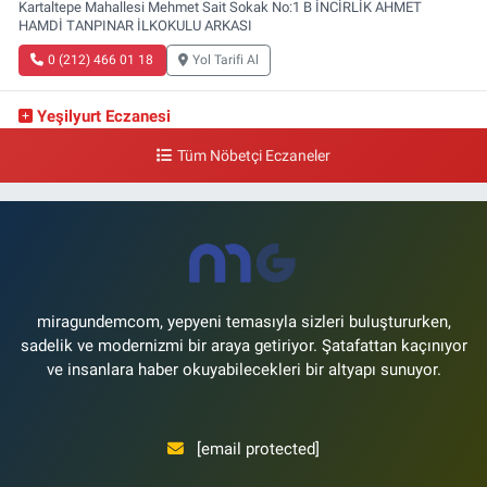
Kartaltepe Mahallesi Mehmet Sait Sokak No:1 B İNCİRLİK AHMET
HAMDİ TANPINAR İLKOKULU ARKASI
0 (212) 466 01 18
Yol Tarifi Al
Yeşilyurt Eczanesi
Yeşilyurt Mahallesi Sipahioğlu Caddesi 13 B
Tüm Nöbetçi Eczaneler
0 (212) 573 15 20
Yol Tarifi Al
Akvaryum Eczanesi
Şenlikköy Mahallesi Eski Halkalı Caddesi 33 Akvaryum Yanı Akua Florya
AVMm Zemin Kat
0 (212) 574 24 20
Yol Tarifi Al
miragundemcom, yepyeni temasıyla sizleri buluştururken,
sadelik ve modernizmi bir araya getiriyor. Şatafattan kaçınıyor
ve insanlara haber okuyabilecekleri bir altyapı sunuyor.
[email protected]