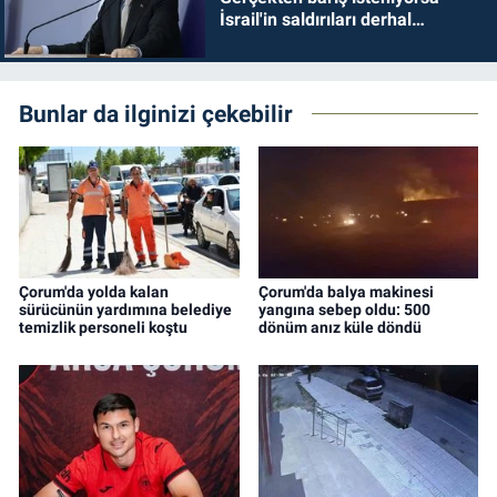
İsrail'in saldırıları derhal
durdurulmalıdır
Bunlar da ilginizi çekebilir
Çorum'da yolda kalan
Çorum'da balya makinesi
sürücünün yardımına belediye
yangına sebep oldu: 500
temizlik personeli koştu
dönüm anız küle döndü