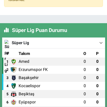
Süper Lig Puan Durumu
Süper Lig
#
Takım
O
P
Amed
0
0
1
Erzurumspor FK
0
0
2
Başakşehir
0
0
3
Kocaelispor
0
0
4
Beşiktaş
0
0
5
Eyüpspor
0
0
6