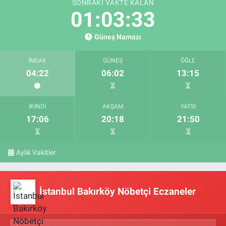
SONRAKI VAKTE KALAN
01:03:33
Güneş Namazı
İMSAK
GÜNEŞ
ÖĞLE
04:22
06:02
13:15
İKINDI
AKŞAM
YATSI
17:06
20:18
21:50
Aylık Vakitler
İstanbul Bakırköy Nöbetçi Eczaneler