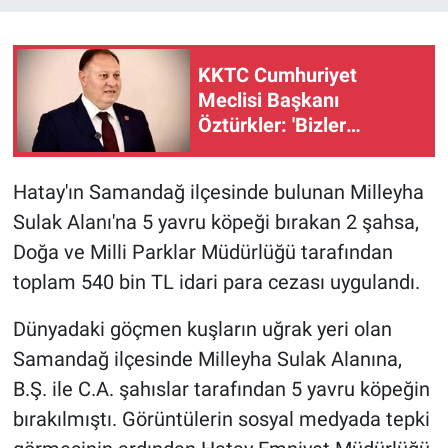
KKTC Cumhuriyet
Meclisi Başkanı
Öztürkler: 'Bizler
egemen eşitliğimizden
ve eşit uluslararası
Hatay'ın Samandağ ilçesinde bulunan Milleyha
statümüzden asla taviz
Sulak Alanı'na 5 yavru köpeği bırakan 2 şahsa,
vermeyeceğiz'
Doğa ve Milli Parklar Müdürlüğü tarafından
toplam 540 bin TL idari para cezası uygulandı.
Dünyadaki göçmen kuşların uğrak yeri olan
Samandağ ilçesinde Milleyha Sulak Alanına,
B.Ş. ile C.A. şahıslar tarafından 5 yavru köpeğin
bırakılmıştı. Görüntülerin sosyal medyada tepki