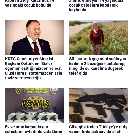
kapılan 2 kişi kurtarıldı, 14
aldırış etmeyen 14 yaşındaki
yaşındaki çocuk boğuldu
çocuk dalgalara kapılarak
kayboldu
KKTC Cumhuriyet Meclisi
Süt satarak geçimini sağlayan
Başkanı Öztürkler: 'Bizler
kadının 2 buzağısı hastalanıp,
egemen eşitliğimizden ve eşit
ineği de su kanalına düşerek
uluslararası statümüzden asla
telef oldu
taviz vermeyeceğiz'
Ev ve araç kurşunlayan
Cilvegözü'nden Türkiye'ye giriş
şahısların evlerinde yatakların
yapan tırda çok sayıda silah