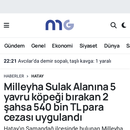
Nöbetçi Eczaneler
Hava Durumu
Gündem
Genel
Ekonomi
Siyaset
Dünya
S
İstanbul Namaz Vakitleri
22:21
Avcılar'da demir sopalı, taşlı kavga: 1 yaralı
Trafik Durumu
HABERLER
HATAY
Süper Lig Puan Durumu ve Fikstür
Milleyha Sulak Alanına 5
yavru köpeği bırakan 2
Tüm Manşetler
şahsa 540 bin TL para
Son Dakika Haberleri
cezası uygulandı
Haber Arşivi
Hatay'ın Samandağ ilçesinde bulunan Milleyha