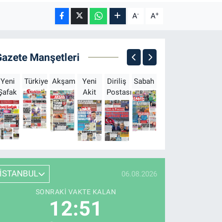
-
+
A
A
Gazete Manşetleri
Yeni
Türkiye
Akşam
Yeni
Diriliş
Sabah
Milliyet
Hürriyet
T
Şafak
Akit
Postası
İSTANBUL
06.08.2026
SONRAKI VAKTE KALAN
12:50