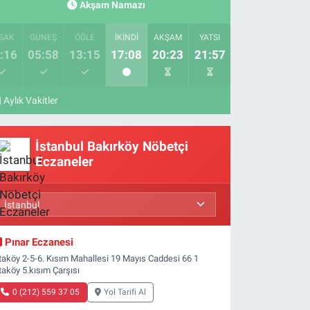
Akşam Namazı
SAK
GÜNEŞ
ÖĞLE
İKINDI
AKŞAM
YATSI
:16
05:58
13:15
17:08
20:23
21:57
Aylık Vakitler
İstanbul Bakırköy Nöbetçi
Eczaneler
Pınar Eczanesi
taköy 2-5-6. Kısım Mahallesi 19 Mayıs Caddesi 66 1
taköy 5.kısım Çarşısı
0 (212) 559 37 05
Yol Tarifi Al