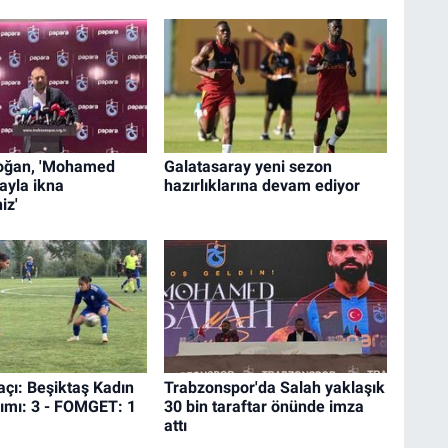
Doğan, 'Mohamed
Galatasaray yeni sezon
rayla ikna
hazırlıklarına devam ediyor
iz'
açı: Beşiktaş Kadın
Trabzonspor'da Salah yaklaşık
ımı: 3 - FOMGET: 1
30 bin taraftar önünde imza
attı