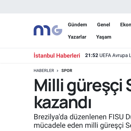
Nöbetçi Eczaneler
Gündem
Genel
Eko
Yazarlar
Yaşam
Hava Durumu
İstanbul Namaz Vakitleri
İstanbul Haberleri
21:52
UEFA Avrupa Li
Trafik Durumu
HABERLER
SPOR
Milli güreşç
Süper Lig Puan Durumu ve Fikstür
kazandı
Tüm Manşetler
Son Dakika Haberleri
Brezilya'da düzenlenen FISU D
mücadele eden milli güreşçi 
Haber Arşivi