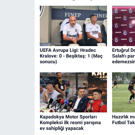
UEFA Avrupa Ligi: Hradec
Ertuğrul 
Kralove: 0 - Beşiktaş: 1 (Maç
Salah'ı pa
sonucu)
edemezsin
Kapadokya Motor Sporları
Hazırlık m
Kompleksi ilk resmi yarışına
Futbol Tak
ev sahipliği yapacak