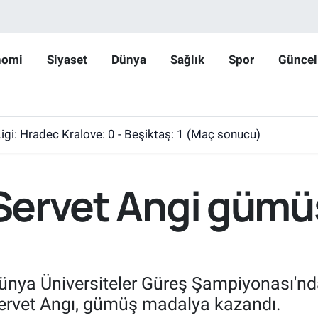
nomi
Siyaset
Dünya
Sağlık
Spor
Güncel
gi: Hradec Kralove: 0 - Beşiktaş: 1 (Maç sonucu)
i Servet Angi güm
ünya Üniversiteler Güreş Şampiyonası'nd
Servet Angı, gümüş madalya kazandı.