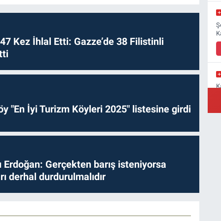
Ş
K
 47 Kez İhlal Etti: Gazze’de 38 Filistinli
ti
K
M
a
y "En İyi Turizm Köyleri 2025" listesine girdi
Y
Erdoğan: Gerçekten barış isteniyorsa
B
ları derhal durdurulmalıdır