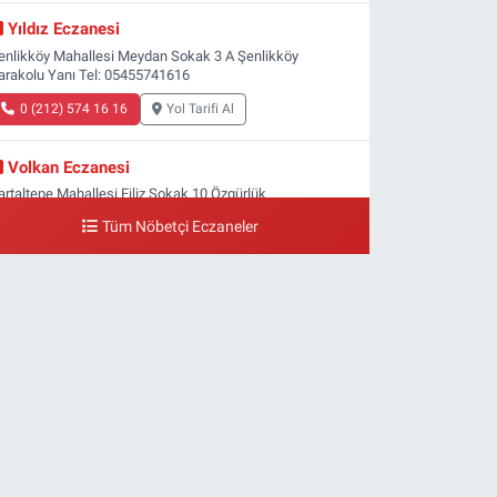
Yıldız Eczanesi
enlikköy Mahallesi Meydan Sokak 3 A Şenlikköy
arakolu Yanı Tel: 05455741616
0 (212) 574 16 16
Yol Tarifi Al
Volkan Eczanesi
artaltepe Mahallesi Filiz Sokak 10 Özgürlük
eydanı,Bakırköy metrosu çıkışı,Kız meslek lisesi sokağı
Tüm Nöbetçi Eczaneler
şağısı
0 (533) 496 36 65
Yol Tarifi Al
Yeni Hayat Eczanesi
eşilköy Mahallesi Doğruyol Sokak 7 A Dürümcü Baba'nın
ir Alt Sokağı,Bitez Dondurmacısının Sokağı
0 (212) 663 11 97
Yol Tarifi Al