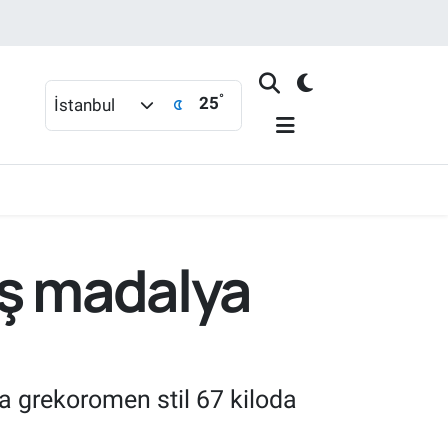
°
25
İstanbul
üş madalya
a grekoromen stil 67 kiloda