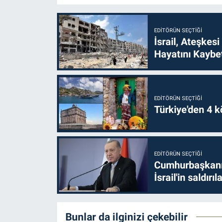
EDITÖRÜN SEÇTIĞI
İsrail, Ateşkesi
Hayatını Kaybet
EDITÖRÜN SEÇTIĞI
Türkiye'den 4 kö
EDITÖRÜN SEÇTIĞI
Cumhurbaşkanı 
İsrail'in saldırı
Bunlar da ilginizi çekebilir