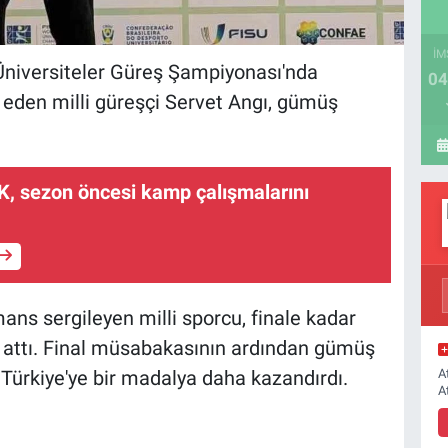
İM
Üniversiteler Güreş Şampiyonası'nda
04
eden milli güreşçi Servet Angı, gümüş
, sezon öncesi kamp çalışmalarını
ans sergileyen milli sporcu, finale kadar
 attı. Final müsabakasının ardından gümüş
A
 Türkiye'ye bir madalya daha kazandırdı.
A