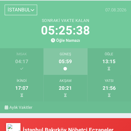
İSTANBUL
07.08.2026
SONRAKI VAKTE KALAN
05:25:38
Öğle Namazı
İMSAK
GÜNEŞ
ÖĞLE
04:17
05:59
13:15
İKINDI
AKŞAM
YATSI
17:07
20:21
21:56
Aylık Vakitler
İstanbul Bakırköy Nöbetçi Eczaneler