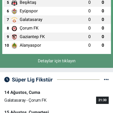
Beşiktaş
0
0
5
Eyüpspor
0
0
6
Galatasaray
0
0
7
Çorum FK
0
0
8
Gaziantep FK
0
0
9
Alanyaspor
0
0
10
Detaylar için tıklayın
Süper Lig Fikstür
14 Ağustos, Cuma
Galatasaray - Çorum FK
21:30
15 Ağustos, Cumartesi