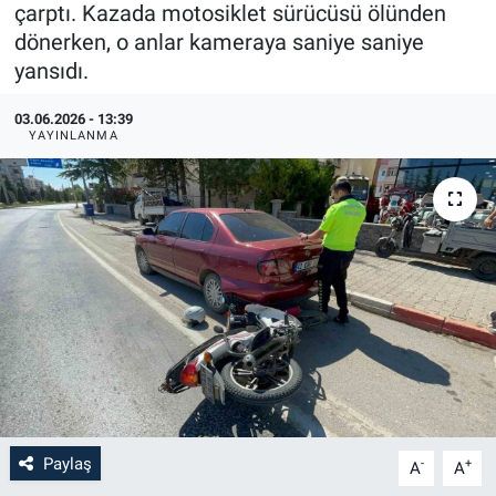
çarptı. Kazada motosiklet sürücüsü ölünden
dönerken, o anlar kameraya saniye saniye
yansıdı.
03.06.2026 - 13:39
YAYINLANMA
Paylaş
-
+
A
A