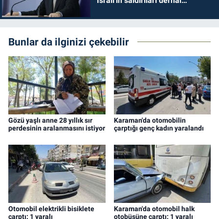
İsrail'in saldırıları derhal
durdurulmalıdır
Bunlar da ilginizi çekebilir
Gözü yaşlı anne 28 yıllık sır
Karaman'da otomobilin
perdesinin aralanmasını istiyor
çarptığı genç kadın yaralandı
Otomobil elektrikli bisiklete
Karaman'da otomobil halk
çarptı: 1 yaralı
otobüsüne çarptı: 1 yaralı