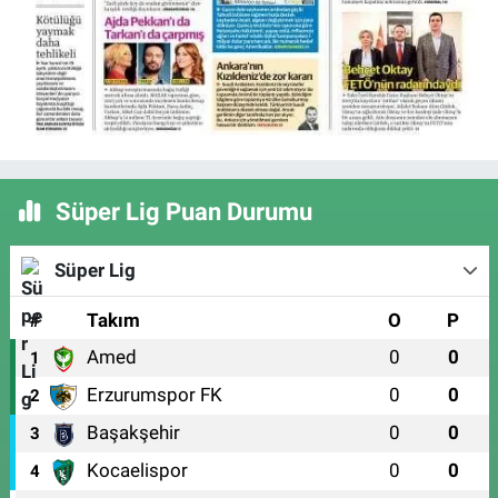
Süper Lig Puan Durumu
Süper Lig
#
Takım
O
P
Amed
0
0
1
Erzurumspor FK
0
0
2
Başakşehir
0
0
3
Kocaelispor
0
0
4