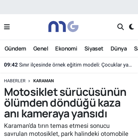
Nöbetçi Eczaneler
Hava Durumu
Gündem
Genel
Ekonomi
Siyaset
Dünya
S
İstanbul Namaz Vakitleri
09:42
Sınır ilçesinde örnek eğitim modeli: Çocuklar yazın ekran yerine etkinlikleri seçti
Trafik Durumu
HABERLER
KARAMAN
Süper Lig Puan Durumu ve Fikstür
Motosiklet sürücüsünün
ölümden döndüğü kaza
Tüm Manşetler
anı kameraya yansıdı
Son Dakika Haberleri
Karaman'da tırın temas etmesi sonucu
savrulan motosiklet, park halindeki otomobile
Haber Arşivi