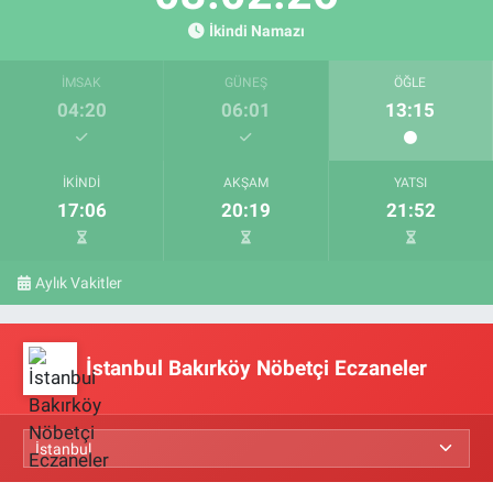
İkindi Namazı
İMSAK
GÜNEŞ
ÖĞLE
04:20
06:01
13:15
İKINDI
AKŞAM
YATSI
17:06
20:19
21:52
Aylık Vakitler
İstanbul Bakırköy Nöbetçi Eczaneler