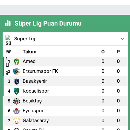
Süper Lig Puan Durumu
Süper Lig
#
Takım
O
P
Amed
0
0
1
Erzurumspor FK
0
0
2
Başakşehir
0
0
3
Kocaelispor
0
0
4
Beşiktaş
0
0
5
Eyüpspor
0
0
6
Galatasaray
0
0
7