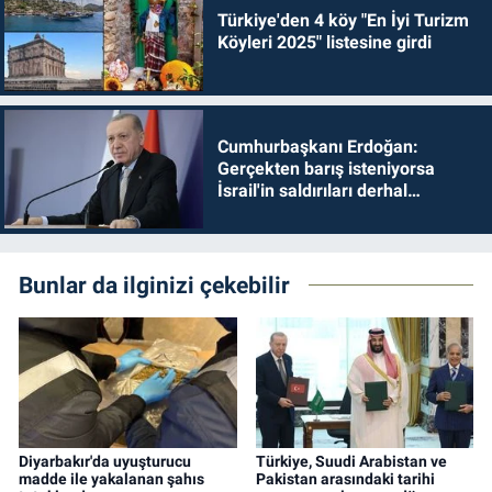
Türkiye'den 4 köy "En İyi Turizm
Köyleri 2025" listesine girdi
Cumhurbaşkanı Erdoğan:
Gerçekten barış isteniyorsa
İsrail'in saldırıları derhal
durdurulmalıdır
Bunlar da ilginizi çekebilir
Diyarbakır'da uyuşturucu
Türkiye, Suudi Arabistan ve
madde ile yakalanan şahıs
Pakistan arasındaki tarihi