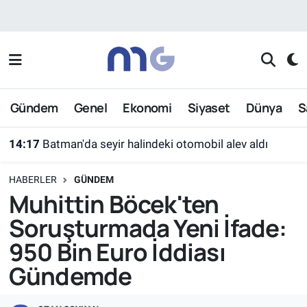
Nöbetçi Eczaneler
Hava Durumu
Gündem
Genel
Ekonomi
Siyaset
Dünya
S
İstanbul Namaz Vakitleri
14:17
Batman'da seyir halindeki otomobil alev aldı
Trafik Durumu
HABERLER
GÜNDEM
Süper Lig Puan Durumu ve Fikstür
Muhittin Böcek'ten
Soruşturmada Yeni İfade:
Tüm Manşetler
950 Bin Euro İddiası
Son Dakika Haberleri
Gündemde
Haber Arşivi