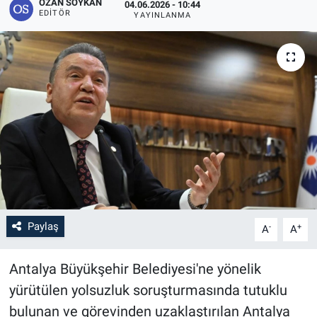
OZAN SOYKAN
04.06.2026 - 10:44
EDITÖR
YAYINLANMA
Paylaş
-
+
A
A
Antalya Büyükşehir Belediyesi'ne yönelik
yürütülen yolsuzluk soruşturmasında tutuklu
bulunan ve görevinden uzaklaştırılan Antalya