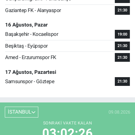
Gaziantep FK - Alanyaspor
21:30
16 Ağustos, Pazar
Başakşehir - Kocaelispor
19:00
Beşiktaş - Eyüpspor
21:30
Amed - Erzurumspor FK
21:30
17 Ağustos, Pazartesi
Samsunspor - Göztepe
21:30
İSTANBUL
09.08.2026
SONRAKI VAKTE KALAN
03:02:25