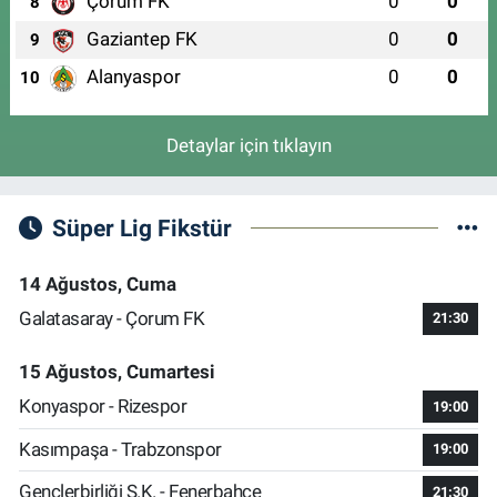
Çorum FK
0
0
8
Gaziantep FK
0
0
9
Alanyaspor
0
0
10
Detaylar için tıklayın
Süper Lig Fikstür
14 Ağustos, Cuma
Galatasaray - Çorum FK
21:30
15 Ağustos, Cumartesi
Konyaspor - Rizespor
19:00
Kasımpaşa - Trabzonspor
19:00
Gençlerbirliği S.K. - Fenerbahçe
21:30