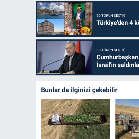
EDITÖRÜN SEÇTIĞI
Türkiye'den 4 kö
EDITÖRÜN SEÇTIĞI
Cumhurbaşkanı 
İsrail'in saldırı
Bunlar da ilginizi çekebilir