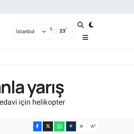
°
23
İstanbul
nla yarış
edavi için helikopter
-
+
A
A