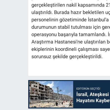
gerçekleştirilen nakil kapsamında 2
ulaştırıldı. Burada hazır bekletilen
personelinin gözetiminde İstanbul'a 
durumunun stabil tutulması için gere
operasyonu başarıyla tamamlandı. İs
Araştırma Hastanesi'ne ulaştırılan b
ekiplerinin koordineli çalışması saye
sorunsuz şekilde gerçekleştirildi.
EDITÖRÜN SEÇTIĞI
İsrail, Ateşkesi
Hayatını Kaybet