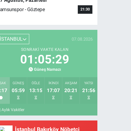
7 Ağustos, Pazartesi
amsunspor - Göztepe
21:30
İSTANBUL
07.08.2026
SONRAKI VAKTE KALAN
01:05:28
Güneş Namazı
SAK
GÜNEŞ
ÖĞLE
İKINDI
AKŞAM
YATSI
:17
05:59
13:15
17:07
20:21
21:56
Aylık Vakitler
İstanbul Bakırköy Nöbetçi