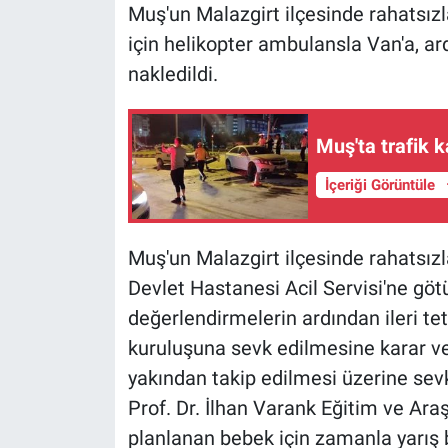
Muş'un Malazgirt ilçesinde rahatsızla
için helikopter ambulansla Van'a, a
nakledildi.
Muş'ta trafik k
İçeriği Görüntüle
Muş'un Malazgirt ilçesinde rahatsızl
Devlet Hastanesi Acil Servisi'ne götü
değerlendirmelerin ardından ileri te
kuruluşuna sevk edilmesine karar ve
yakından takip edilmesi üzerine sevk 
Prof. Dr. İlhan Varank Eğitim ve Ar
planlanan bebek için zamanla yarış 