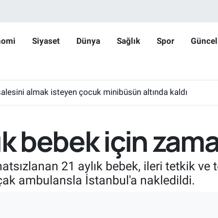
nomi
Siyaset
Dünya
Sağlık
Spor
Güncel
lesini almak isteyen çocuk minibüsün altında kaldı
ık bebek için zama
tsızlanan 21 aylık bebek, ileri tetkik ve t
ak ambulansla İstanbul'a nakledildi.