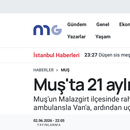
Nöbetçi Eczaneler
Gündem
Genel
Eko
Yazarlar
Yaşam
Hava Durumu
İstanbul Namaz Vakitleri
İstanbul Haberleri
23:27
Düşen sis meşa
Trafik Durumu
HABERLER
MUŞ
Muş'ta 21 ayl
Süper Lig Puan Durumu ve Fikstür
Tüm Manşetler
Muş'un Malazgirt ilçesinde raha
ambulansla Van'a, ardından uç
Son Dakika Haberleri
02.06.2026 - 22:05
Haber Arşivi
YAYINLANMA