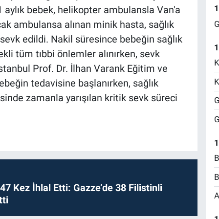
1
1 aylık bebek, helikopter ambulansla Van'a
 uçak ambulansa alınan minik hasta, sağlık
G
sevk edildi. Nakil süresince bebeğin sağlık
1
kli tüm tıbbi önlemler alınırken, sevk
K
tanbul Prof. Dr. İlhan Varank Eğitim ve
K
ebeğin tedavisine başlanırken, sağlık
sinde zamanla yarışılan kritik sevk süreci
G
G
1
B
B
 47 Kez İhlal Etti: Gazze’de 38 Filistinli
A
ti