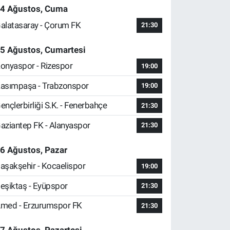
4 Ağustos, Cuma
alatasaray - Çorum FK
21:30
5 Ağustos, Cumartesi
onyaspor - Rizespor
19:00
asımpaşa - Trabzonspor
19:00
ençlerbirliği S.K. - Fenerbahçe
21:30
aziantep FK - Alanyaspor
21:30
6 Ağustos, Pazar
aşakşehir - Kocaelispor
19:00
eşiktaş - Eyüpspor
21:30
med - Erzurumspor FK
21:30