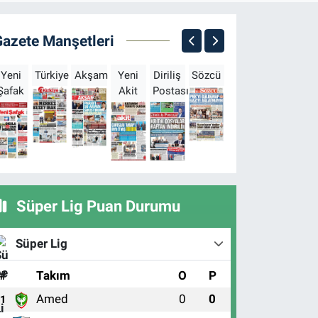
Gazete Manşetleri
Yeni
Türkiye
Akşam
Yeni
Diriliş
Sözcü
Sabah
Milliyet
H
Şafak
Akit
Postası
Süper Lig Puan Durumu
Süper Lig
#
Takım
O
P
Amed
0
0
1