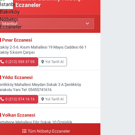
Eczaneler
Pınar Eczanesi
taköy 2-5-6. Kısım Mahallesi 19 Mayıs Caddesi 66 1
taköy 5.kısım Çarşısı
0 (212) 559 37 05
Yol Tarifi Al
Yıldız Eczanesi
enlikköy Mahallesi Meydan Sokak 3 A Şenlikköy
arakolu Yanı Tel: 05455741616
0 (212) 574 16 16
Yol Tarifi Al
Volkan Eczanesi
artaltepe Mahallesi Filiz Sokak 10 Özgürlük
eydanı,Bakırköy metrosu çıkışı,Kız meslek lisesi sokağı
Tüm Nöbetçi Eczaneler
şağısı