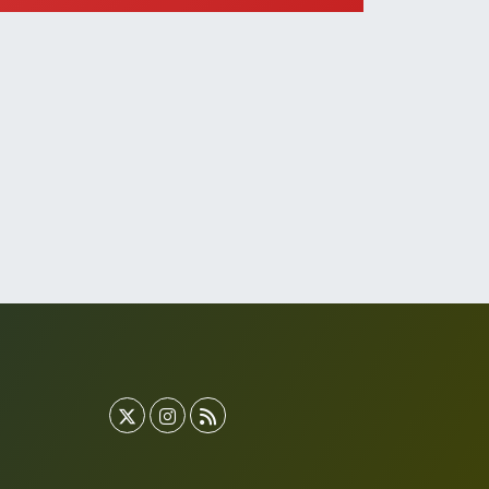
0 (533) 496 36 65
Yol Tarifi Al
Yeni Hayat Eczanesi
eşilköy Mahallesi Doğruyol Sokak 7 A Dürümcü Baba'nın
ir Alt Sokağı,Bitez Dondurmacısının Sokağı
0 (212) 663 11 97
Yol Tarifi Al