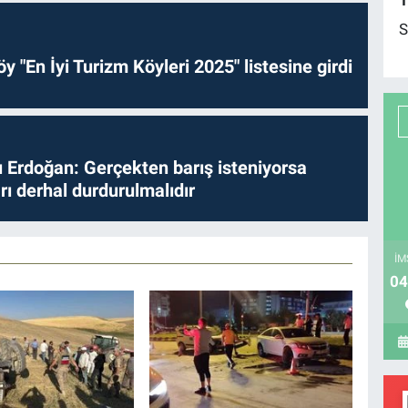
1
S
y "En İyi Turizm Köyleri 2025" listesine girdi
Erdoğan: Gerçekten barış isteniyorsa
ları derhal durdurulmalıdır
İM
04