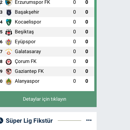
Erzurumspor FK
0
0
2
Başakşehir
0
0
3
Kocaelispor
0
0
4
Beşiktaş
0
0
5
Eyüpspor
0
0
6
Galatasaray
0
0
7
Çorum FK
0
0
8
Gaziantep FK
0
0
9
Alanyaspor
0
0
10
Detaylar için tıklayın
Süper Lig Fikstür