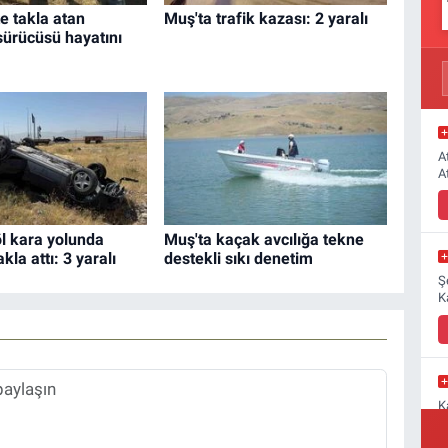
te takla atan
Muş'ta trafik kazası: 2 yaralı
sürücüsü hayatını
A
A
l kara yolunda
Muş'ta kaçak avcılığa tekne
kla attı: 3 yaralı
destekli sıkı denetim
Ş
K
K
M
a