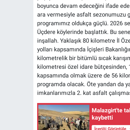
boyunca devam edeceğini ifade edere
ara vermesiyle asfalt sezonumuzu gü
programımız oldukça güçlü. 2026 sez
Üçdere köylerinde başlattık. Bu sene
inşallah. Yaklaşık 80 kilometre İl Öz
yolları kapsamında İçişleri Bakanlı
kilometrelik bir bitümlü sıcak karış
kilometresi özel idare bütçesinden, 1
kapsamında olmak üzere de 56 kilome
programda olacak. Öte yandan da yak
imkanlarımızla 2. kat asfalt çalışmas
Malazgirt'te t
kaybetti
İçeriği Görüntüle