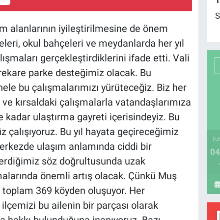
1
S
m alanlarının iyileştirilmesine de önem
releri, okul bahçeleri ve meydanlarda her yıl
şmaları gerçekleştirdiklerini ifade etti. Vali
rekare parke desteğimiz olacak. Bu
ele bu çalışmalarımızı yürüteceğiz. Biz her
arı ve kırsaldaki çalışmalarla vatandaşlarımıza
 kadar ulaştırma gayreti içerisindeyiz. Bu
 çalışıyoruz. Bu yıl hayata geçireceğimiz
İM
merkezde ulaşım anlamında ciddi bir
04
erdiğimiz söz doğrultusunda uzak
şmalarında önemli artış olacak. Çünkü Muş
 toplam 369 köyden oluşuyor. Her
lçemizi bu ailenin bir parçası olarak