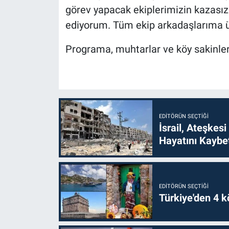
görev yapacak ekiplerimizin kazasız
ediyorum. Tüm ekip arkadaşlarıma üs
Programa, muhtarlar ve köy sakinleri
EDITÖRÜN SEÇTIĞI
İsrail, Ateşkesi
Hayatını Kaybet
EDITÖRÜN SEÇTIĞI
Türkiye'den 4 kö