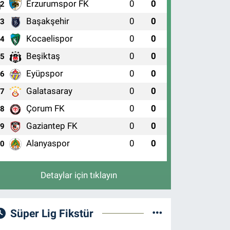
Erzurumspor FK
0
0
2
Başakşehir
0
0
3
Kocaelispor
0
0
4
Beşiktaş
0
0
5
Eyüpspor
0
0
6
Galatasaray
0
0
7
Çorum FK
0
0
8
Gaziantep FK
0
0
9
Alanyaspor
0
0
10
Detaylar için tıklayın
Süper Lig Fikstür