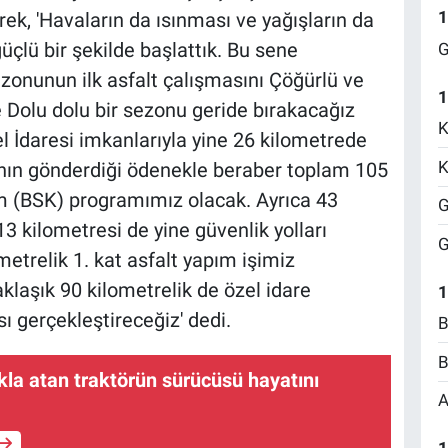
1
k, 'Havaların da ısınması ve yağışların da
çlü bir şekilde başlattık. Bu sene
G
onunun ilk asfalt çalışmasını Çöğürlü ve
1
 Dolu dolu bir sezonu geride bırakacağız
K
el İdaresi imkanlarıyla yine 26 kilometrede
K
ğının gönderdiği ödenekle beraber toplam 105
ım (BSK) programımız olacak. Ayrıca 43
G
3 kilometresi de yine güvenlik yolları
G
trelik 1. kat asfalt yapım işimiz
laşık 90 kilometrelik de özel idare
1
ı gerçekleştireceğiz' dedi.
B
B
akla atan traktörün sürücüsü hayatını
A