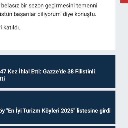
 belasız bir sezon geçirmesini temenni
tün başarılar diliyorum' diye konuştu.
A
 katıldı.
C
Ç
 47 Kez İhlal Etti: Gazze’de 38 Filistinli
ti
y "En İyi Turizm Köyleri 2025" listesine girdi