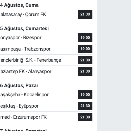
4 Ağustos, Cuma
alatasaray - Çorum FK
21:30
5 Ağustos, Cumartesi
onyaspor - Rizespor
19:00
asımpaşa - Trabzonspor
19:00
ençlerbirliği S.K. - Fenerbahçe
21:30
aziantep FK - Alanyaspor
21:30
6 Ağustos, Pazar
aşakşehir - Kocaelispor
19:00
eşiktaş - Eyüpspor
21:30
med - Erzurumspor FK
21:30