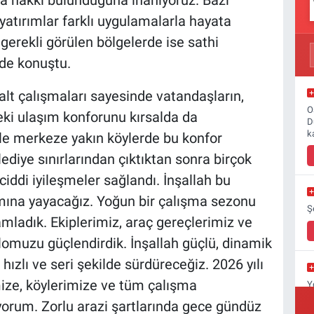
a hakkı bulunduğuna inanıyoruz. Bazı
 yatırımlar farklı uygulamalarla hayata
 gerekli görülen bölgelerde ise sathi
nde konuştu.
lt çalışmaları sayesinde vatandaşların,
O
eki ulaşım konforunu kırsalda da
D
k
kle merkeze yakın köylerde bu konfor
diye sınırlarından çıktıktan sonra birçok
iddi iyileşmeler sağlandı. İnşallah bu
mına yayacağız. Yoğun bir çalışma sezonu
Ş
mamladık. Ekiplerimiz, araç gereçlerimiz ve
ilomuzu güçlendirdik. İnşallah güçlü, dinamik
ızlı ve seri şekilde sürdüreceğiz. 2026 yılı
mize, köylerimize ve tüm çalışma
Y
Y
iyorum. Zorlu arazi şartlarında gece gündüz