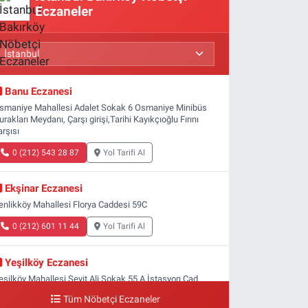
Eczaneler
Banu Eczanesi
smaniye Mahallesi Adalet Sokak 6 Osmaniye Minibüs
urakları Meydanı, Çarşı girişi,Tarihi Kayıkçıoğlu Fırını
arşısı
0 (212) 543 28 87
Yol Tarifi Al
Ekşinar Eczanesi
enlikköy Mahallesi Florya Caddesi 59C
0 (212) 601 11 44
Yol Tarifi Al
Yeşilköy Eczanesi
eşilköy Mahallesi Seyit Ali Sokak 55 A İstasyon Cad.
eşilköy MADO Yan Sokağı
Tüm Nöbetçi Eczaneler