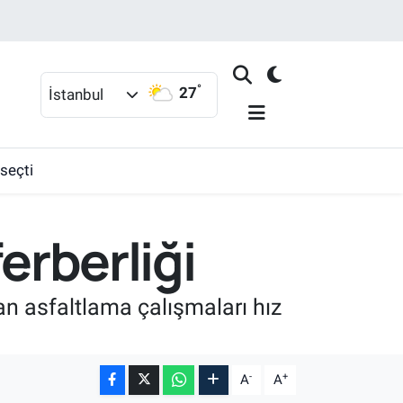
°
27
İstanbul
 seçti
erberliği
lan asfaltlama çalışmaları hız
-
+
A
A