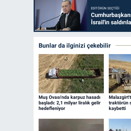
EDITÖRÜN SEÇTIĞI
Cumhurbaşkanı 
İsrail'in saldırı
Bunlar da ilginizi çekebilir
Muş Ovası'nda karpuz hasadı
Malazgirt'
başladı: 2,1 milyar liralık gelir
traktörün 
hedefleniyor
kaybetti