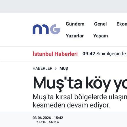
Nöbetçi Eczaneler
Gündem
Genel
Eko
Yazarlar
Yaşam
Hava Durumu
İstanbul Namaz Vakitleri
İstanbul Haberleri
09:42
Sınır ilçesinde
Trafik Durumu
HABERLER
MUŞ
Muş'ta köy yo
Süper Lig Puan Durumu ve Fikstür
Tüm Manşetler
Muş'ta kırsal bölgelerde ulaşım
kesmeden devam ediyor.
Son Dakika Haberleri
03.06.2026 - 15:42
Haber Arşivi
YAYINLANMA