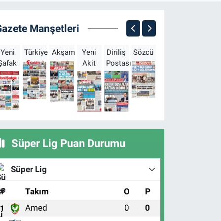
Gazete Manşetleri
Yeni
Türkiye
Akşam
Yeni
Diriliş
Sözcü
Sabah
Milliyet
H
Şafak
Akit
Postası
Süper Lig Puan Durumu
Süper Lig
#
Takım
O
P
Amed
0
0
1