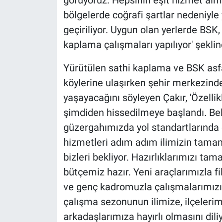
görüyoruz. Hepsinin eşit hizmet alm
bölgelerde coğrafi şartlar nedeniyle
geçiriliyor. Uygun olan yerlerde BSK,
kaplama çalışmaları yapılıyor' şekli
Yürütülen sathi kaplama ve BSK asfa
köylerine ulaşırken şehir merkezind
yaşayacağını söyleyen Çakır, 'Özelli
şimdiden hissedilmeye başlandı. Bele
güzergahımızda yol standartlarında c
hizmetleri adım adım ilimizin tama
bizleri bekliyor. Hazırlıklarımızı ta
bütçemiz hazır. Yeni araçlarımızla f
ve genç kadromuzla çalışmalarımızı h
çalışma sezonunun ilimize, ilçeleri
arkadaşlarımıza hayırlı olmasını dil