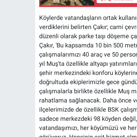
Köylerde vatandaşların ortak kullanı
verdiklerini belirten Çakır; cami çev
düzenli olarak parke taşı döşeme çalı
Çakır, 'Bu kapsamda 10 bin 500 met
çalışmalarımızı 40 araç ve 50 person
yıl Muş'ta özellikle altyapı yatırıml
şehir merkezindeki konforu köylerine
doğrultuda ekiplerimizle gece gündüz
çalışmalarla birlikte özellikle Muş 
rahatlama sağlanacak. Daha önce v
ilçelerimizde de özellikle BSK çalı
sadece merkezdeki 98 köyden değil,
vatandaşımızı, her köyümüzü ve her i