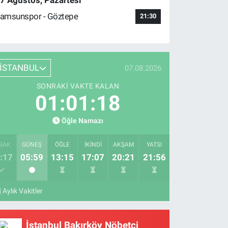
7 Ağustos, Pazartesi
amsunspor - Göztepe
21:30
İSTANBUL
07.08.2026
SONRAKI VAKTE KALAN
01:01:17
Öğle Namazı
SAK
GÜNEŞ
ÖĞLE
İKINDI
AKŞAM
YATSI
:17
05:59
13:15
17:07
20:21
21:56
Aylık Vakitler
İstanbul Bakırköy Nöbetçi