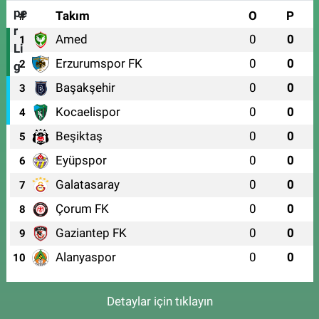
#
Takım
O
P
Amed
0
0
1
Erzurumspor FK
0
0
2
Başakşehir
0
0
3
Kocaelispor
0
0
4
Beşiktaş
0
0
5
Eyüpspor
0
0
6
Galatasaray
0
0
7
Çorum FK
0
0
8
Gaziantep FK
0
0
9
Alanyaspor
0
0
10
Detaylar için tıklayın