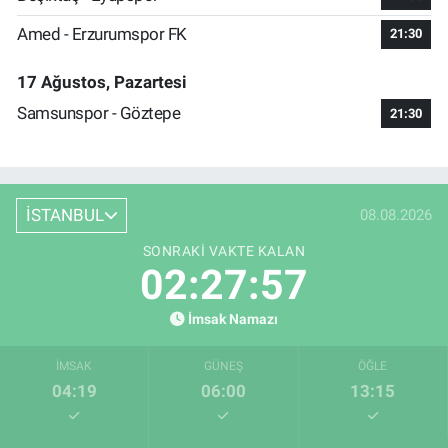
Amed - Erzurumspor FK
21:30
17 Ağustos, Pazartesi
Samsunspor - Göztepe
21:30
İSTANBUL
08.08.2026
SONRAKI VAKTE KALAN
02:27:57
İmsak Namazı
İMSAK
GÜNEŞ
ÖĞLE
04:19
06:00
13:15