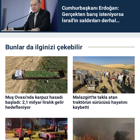
Cumhurbaşkanı Erdoğan:
Gerçekten barış isteniyorsa
İsrail'in saldırıları derhal
durdurulmalıdır
Bunlar da ilginizi çekebilir
Muş Ovası'nda karpuz hasadı
Malazgirt'te takla atan
başladı: 2,1 milyar liralık gelir
traktörün sürücüsü hayatını
hedefleniyor
kaybetti