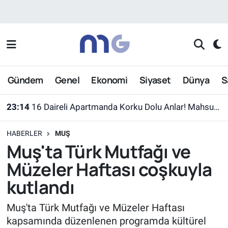
Nöbetçi Eczaneler
Hava Durumu
Gündem
Genel
Ekonomi
Siyaset
Dünya
S
İstanbul Namaz Vakitleri
23:14
16 Daireli Apartmanda Korku Dolu Anlar! Mahsur Kalanlar Kurtarıldı
Trafik Durumu
HABERLER
MUŞ
Süper Lig Puan Durumu ve Fikstür
Muş'ta Türk Mutfağı ve
Müzeler Haftası coşkuyla
Tüm Manşetler
kutlandı
Son Dakika Haberleri
Muş'ta Türk Mutfağı ve Müzeler Haftası
kapsamında düzenlenen programda kültürel
Haber Arşivi