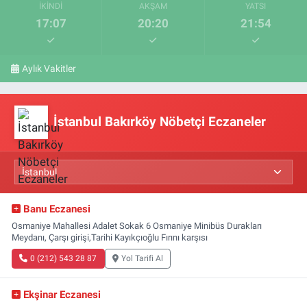
İKINDI
AKŞAM
YATSI
17:07
20:20
21:54
Aylık Vakitler
İstanbul Bakırköy Nöbetçi Eczaneler
Banu Eczanesi
Osmaniye Mahallesi Adalet Sokak 6 Osmaniye Minibüs Durakları
Meydanı, Çarşı girişi,Tarihi Kayıkçıoğlu Fırını karşısı
0 (212) 543 28 87
Yol Tarifi Al
Ekşinar Eczanesi