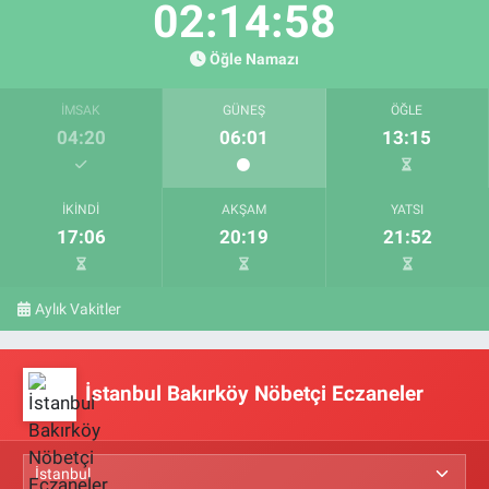
02:14:57
Öğle Namazı
İMSAK
GÜNEŞ
ÖĞLE
04:20
06:01
13:15
İKINDI
AKŞAM
YATSI
17:06
20:19
21:52
Aylık Vakitler
İstanbul Bakırköy Nöbetçi Eczaneler