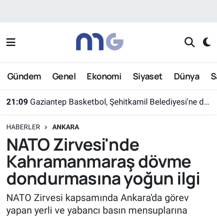
Nöbetçi Eczaneler
Hava Durumu
Gündem
Genel
Ekonomi
Siyaset
Dünya
S
İstanbul Namaz Vakitleri
21:09
Gaziantep Basketbol, Şehitkamil Belediyesi'ne devredildi
Trafik Durumu
HABERLER
ANKARA
Süper Lig Puan Durumu ve Fikstür
NATO Zirvesi'nde
Kahramanmaraş dövme
Tüm Manşetler
dondurmasına yoğun ilgi
Son Dakika Haberleri
NATO Zirvesi kapsamında Ankara'da görev
yapan yerli ve yabancı basın mensuplarına
Haber Arşivi