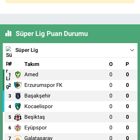
Süper Lig Puan Durumu
Süper Lig
#
Takım
O
P
Amed
0
0
1
Erzurumspor FK
0
0
2
Başakşehir
0
0
3
Kocaelispor
0
0
4
Beşiktaş
0
0
5
Eyüpspor
0
0
6
Galatasaray
0
0
7