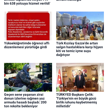
bin 638 yolcuya hizmet verildi'
Yükseköğretimde öğrenci affı
Türk Kızılay Gazze'de artan
düzenlemesi yürürlüğe girdi
salgın hastalıklara karşı hijyen
kiti ve temiz içme suyu
dağıtıyor
Geçen sene yaşanan zirai
TÜRKYED Başkanı Çelik:
donun izlerine rağmen yaz
'Türkiye'nin en büyük gücü
armudu hasadı başladı: 200
birlik ruhunu kaybetmemiş
ton rekolte bekleniyor
milletidir'