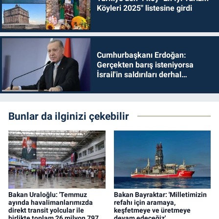
Köyleri 2025" listesine girdi
Cumhurbaşkanı Erdoğan:
Gerçekten barış isteniyorsa
İsrail'in saldırıları derhal
durdurulmalıdır
Bunlar da ilginizi çekebilir
Bakan Uraloğlu: 'Temmuz
Bakan Bayraktar: 'Milletimizin
ayında havalimanlarımızda
refahı için aramaya,
direkt transit yolcular ile
keşfetmeye ve üretmeye
birlikte toplam 26 milyon 797
devam edeceğiz'