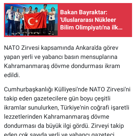
Bakan Bayraktar:
'Uluslararası Nükleer
Bilim Olimpiyatı'na ilk
kez katılan Türkiye, 1
altın ve 3 bronz madalya
NATO Zirvesi kapsamında Ankara'da görev
ile uluslararası arenaya
yapan yerli ve yabancı basın mensuplarına
güçlü bir giriş yaptı'
Kahramanmaraş dövme dondurması ikram
edildi.
Cumhurbaşkanlığı Külliyesi'nde NATO Zirvesi'ni
takip eden gazetecilere gün boyu çeşitli
ikramlar sunulurken, Türkiye'nin coğrafi işaretli
lezzetlerinden Kahramanmaraş dövme
dondurması da büyük ilgi gördü. Zirveyi takip
eden çok sayıda yerli ve yabancı gazeteci,