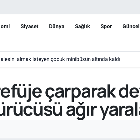
nomi
Siyaset
Dünya
Sağlık
Spor
Güncel
lesini almak isteyen çocuk minibüsün altında kaldı
efüje çarparak de
ürücüsü ağır yara