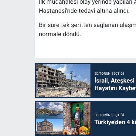
İlk müdahalesi olay yerinde yapılan 
Hastanesi'nde tedavi altına alındı.
Bir süre tek şeritten sağlanan ulaşı
normale döndü.
EDITÖRÜN SEÇTIĞI
İsrail, Ateşkesi
Hayatını Kaybet
EDITÖRÜN SEÇTIĞI
Türkiye'den 4 kö