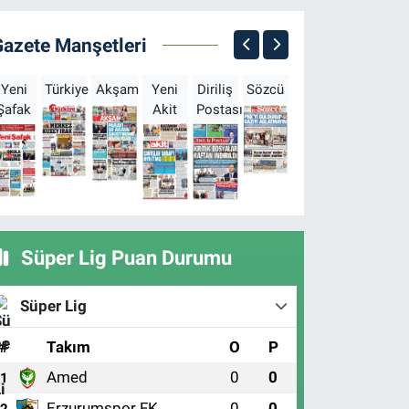
Gazete Manşetleri
Yeni
Türkiye
Akşam
Yeni
Diriliş
Sözcü
Sabah
Milliyet
H
Şafak
Akit
Postası
Süper Lig Puan Durumu
Süper Lig
#
Takım
O
P
Amed
0
0
1
Erzurumspor FK
0
0
2