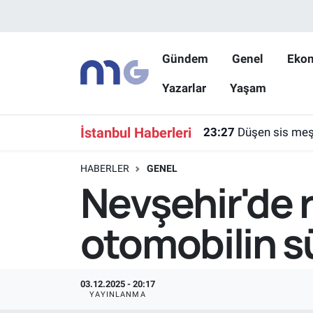
Nöbetçi Eczaneler
Gündem
Genel
Eko
Yazarlar
Yaşam
Hava Durumu
İstanbul Namaz Vakitleri
İstanbul Haberleri
23:27
Düşen sis meşa
Trafik Durumu
HABERLER
GENEL
Nevşehir'de r
Süper Lig Puan Durumu ve Fikstür
otomobilin s
Tüm Manşetler
Son Dakika Haberleri
03.12.2025 - 20:17
YAYINLANMA
Haber Arşivi