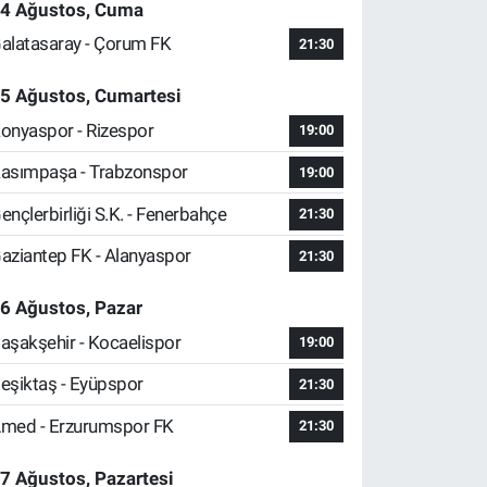
4 Ağustos, Cuma
alatasaray - Çorum FK
21:30
5 Ağustos, Cumartesi
onyaspor - Rizespor
19:00
asımpaşa - Trabzonspor
19:00
ençlerbirliği S.K. - Fenerbahçe
21:30
aziantep FK - Alanyaspor
21:30
6 Ağustos, Pazar
aşakşehir - Kocaelispor
19:00
eşiktaş - Eyüpspor
21:30
med - Erzurumspor FK
21:30
7 Ağustos, Pazartesi