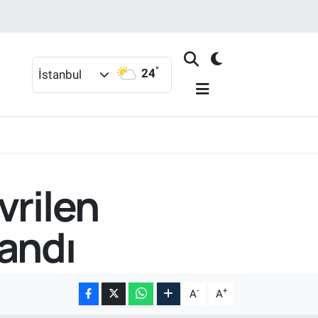
°
24
İstanbul
vrilen
landı
-
+
A
A