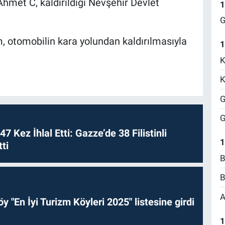
Ahmet C, kaldırıldığı Nevşehir Devlet
1
G
m, otomobilin kara yolundan kaldırılmasıyla
1
K
K
G
G
 47 Kez İhlal Etti: Gazze’de 38 Filistinli
1
ti
B
B
A
y "En İyi Turizm Köyleri 2025" listesine girdi
1