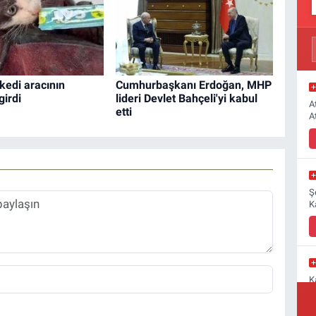
 kedi aracının
Cumhurbaşkanı Erdoğan, MHP
irdi
lideri Devlet Bahçeli'yi kabul
A
etti
A
Ş
K
K
M
a