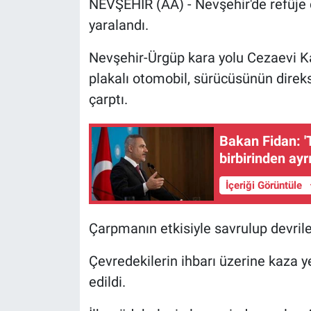
NEVŞEHİR (AA) - Nevşehir'de refüje 
yaralandı.
Nevşehir-Ürgüp kara yolu Cezaevi K
plakalı otomobil, sürücüsünün direk
çarptı.
Bakan Fidan: 'T
birbirinden ay
İçeriği Görüntüle
Çarpmanın etkisiyle savrulup devrile
Çevredekilerin ihbarı üzerine kaza yer
edildi.