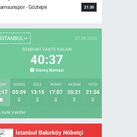
amsunspor - Göztepe
21:30
İSTANBUL
07.08.2026
SONRAKI VAKTE KALAN
40:36
Güneş Namazı
SAK
GÜNEŞ
ÖĞLE
İKINDI
AKŞAM
YATSI
:17
05:59
13:15
17:07
20:21
21:56
Aylık Vakitler
İstanbul Bakırköy Nöbetçi