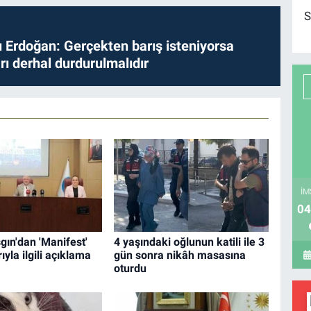
S
Erdoğan: Gerçekten barış isteniyorsa
ları derhal durdurulmalıdır
İM
04
ın'dan 'Manifest'
4 yaşındaki oğlunun katili ile 3
ıyla ilgili açıklama
gün sonra nikâh masasına
oturdu