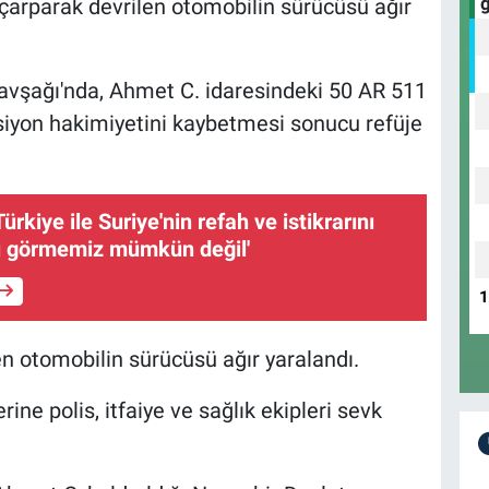
çarparak devrilen otomobilin sürücüsü ağır
avşağı'nda, Ahmet C. idaresindeki 50 AR 511
siyon hakimiyetini kaybetmesi sonucu refüje
ürkiye ile Suriye'nin refah ve istikrarını
rı görmemiz mümkün değil'
n otomobilin sürücüsü ağır yaralandı.
ine polis, itfaiye ve sağlık ekipleri sevk