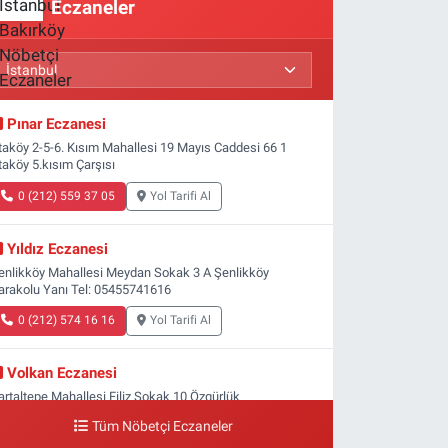
Eczaneler
Pınar Eczanesi
taköy 2-5-6. Kısım Mahallesi 19 Mayıs Caddesi 66 1
taköy 5.kısım Çarşısı
0 (212) 559 37 05
Yol Tarifi Al
Yıldız Eczanesi
enlikköy Mahallesi Meydan Sokak 3 A Şenlikköy
arakolu Yanı Tel: 05455741616
0 (212) 574 16 16
Yol Tarifi Al
Volkan Eczanesi
artaltepe Mahallesi Filiz Sokak 10 Özgürlük
eydanı,Bakırköy metrosu çıkışı,Kız meslek lisesi sokağı
Tüm Nöbetçi Eczaneler
şağısı