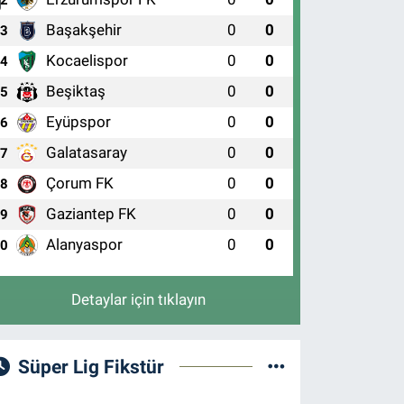
Başakşehir
0
0
3
Kocaelispor
0
0
4
Beşiktaş
0
0
5
Eyüpspor
0
0
6
Galatasaray
0
0
7
Çorum FK
0
0
8
Gaziantep FK
0
0
9
Alanyaspor
0
0
10
Detaylar için tıklayın
Süper Lig Fikstür