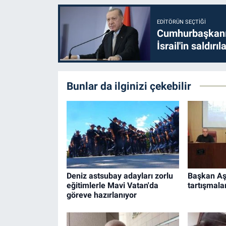
EDITÖRÜN SEÇTIĞI
Cumhurbaşkanı 
İsrail'in saldırı
Bunlar da ilginizi çekebilir
Deniz astsubay adayları zorlu
Başkan Aşg
eğitimlerle Mavi Vatan'da
tartışmalar
göreve hazırlanıyor