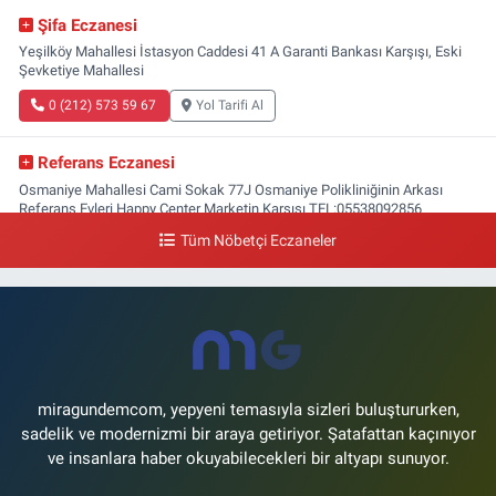
Şifa Eczanesi
Yeşilköy Mahallesi İstasyon Caddesi 41 A Garanti Bankası Karşışı, Eski
Şevketiye Mahallesi
0 (212) 573 59 67
Yol Tarifi Al
Referans Eczanesi
Osmaniye Mahallesi Cami Sokak 77J Osmaniye Polikliniğinin Arkası
Referans Evleri Happy Center Marketin Karşısı TEL:05538092856
Tüm Nöbetçi Eczaneler
0 (212) 809 28 56
Yol Tarifi Al
Bayraktar Eczanesi
Şenlikköy Mahallesi Harman Sokak 43 4B Flyinn Avm yaya girişi karşısı,
Mali Kuaför yanı .
0 (212) 573 11 12
Yol Tarifi Al
miragundemcom, yepyeni temasıyla sizleri buluştururken,
sadelik ve modernizmi bir araya getiriyor. Şatafattan kaçınıyor
ve insanlara haber okuyabilecekleri bir altyapı sunuyor.