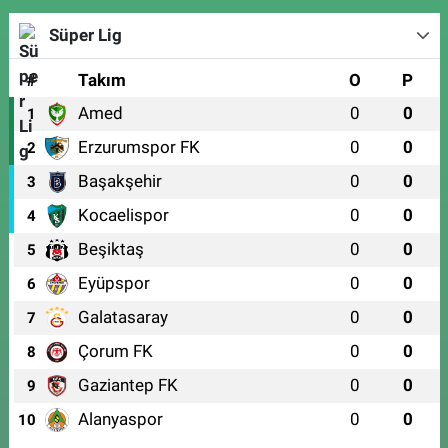
Süper Lig
#
Takım
O
P
Amed
0
0
1
Erzurumspor FK
0
0
2
Başakşehir
0
0
3
Kocaelispor
0
0
4
Beşiktaş
0
0
5
Eyüpspor
0
0
6
Galatasaray
0
0
7
Çorum FK
0
0
8
Gaziantep FK
0
0
9
Alanyaspor
0
0
10