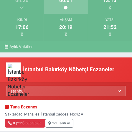
04:20
06:01
13:15
İKINDI
AKŞAM
YATSI
17:06
20:19
21:52
Aylık Vakitler
İstanbul Bakırköy Nöbetçi Eczaneler
Tuna Eczanesi
Sakızağacı Mahallesi İstanbul Caddesi No:42 A
0 (212) 585 35 86
Yol Tarifi Al