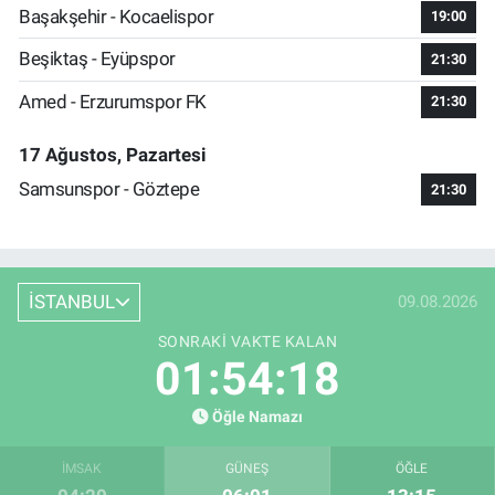
Başakşehir - Kocaelispor
19:00
Beşiktaş - Eyüpspor
21:30
Amed - Erzurumspor FK
21:30
17 Ağustos, Pazartesi
Samsunspor - Göztepe
21:30
İSTANBUL
09.08.2026
SONRAKI VAKTE KALAN
01:54:17
Öğle Namazı
İMSAK
GÜNEŞ
ÖĞLE