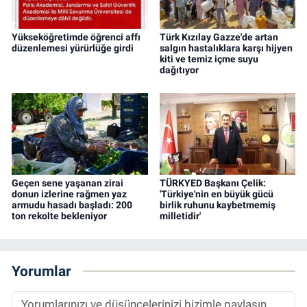
Yükseköğretimde öğrenci affı
Türk Kızılay Gazze'de artan
düzenlemesi yürürlüğe girdi
salgın hastalıklara karşı hijyen
kiti ve temiz içme suyu
dağıtıyor
Geçen sene yaşanan zirai
TÜRKYED Başkanı Çelik:
donun izlerine rağmen yaz
'Türkiye'nin en büyük gücü
armudu hasadı başladı: 200
birlik ruhunu kaybetmemiş
ton rekolte bekleniyor
milletidir'
Yorumlar