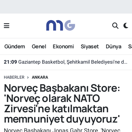
Nöbetçi Eczaneler
Hava Durumu
Gündem
Genel
Ekonomi
Siyaset
Dünya
S
İstanbul Namaz Vakitleri
21:09
Gaziantep Basketbol, Şehitkamil Belediyesi'ne devredildi
Trafik Durumu
HABERLER
ANKARA
Süper Lig Puan Durumu ve Fikstür
Norveç Başbakanı Store:
'Norveç olarak NATO
Tüm Manşetler
Zirvesi'ne katılmaktan
Son Dakika Haberleri
memnuniyet duyuyoruz'
Haber Arşivi
Norveç Başbakanı Jonas Gahr Store, 'Norveç