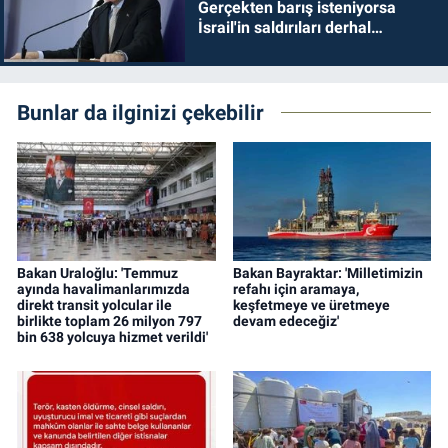
Gerçekten barış isteniyorsa
İsrail'in saldırıları derhal
durdurulmalıdır
Bunlar da ilginizi çekebilir
Bakan Uraloğlu: 'Temmuz
Bakan Bayraktar: 'Milletimizin
ayında havalimanlarımızda
refahı için aramaya,
direkt transit yolcular ile
keşfetmeye ve üretmeye
birlikte toplam 26 milyon 797
devam edeceğiz'
bin 638 yolcuya hizmet verildi'