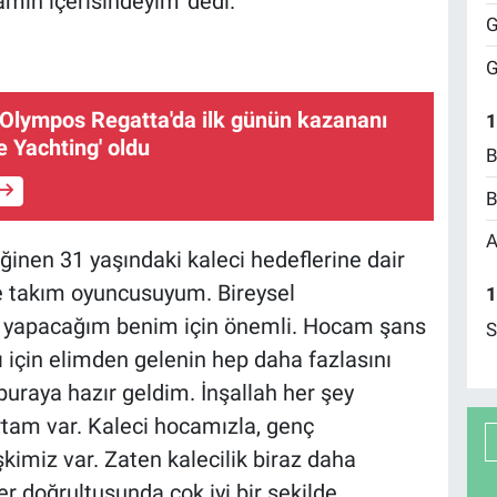
tamın içerisindeyim' dedi.
G
G
 Olympos Regatta'da ilk günün kazananı
1
 Yachting' oldu
B
B
A
inen 31 yaşındaki kaleci hedeflerine dair
le takım oyuncusuyum. Bireysel
1
e yapacağım benim için önemli. Hocam şans
S
 için elimden gelenin hep daha fazlasını
uraya hazır geldim. İnşallah her şey
ortam var. Kaleci hocamızla, genç
işkimiz var. Zaten kalecilik biraz daha
er doğrultusunda çok iyi bir şekilde