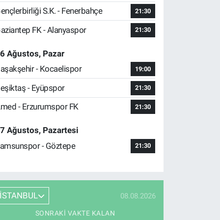
ençlerbirliği S.K. - Fenerbahçe
21:30
aziantep FK - Alanyaspor
21:30
6 Ağustos, Pazar
aşakşehir - Kocaelispor
19:00
eşiktaş - Eyüpspor
21:30
med - Erzurumspor FK
21:30
7 Ağustos, Pazartesi
amsunspor - Göztepe
21:30
İSTANBUL
08.08.2026
SONRAKI VAKTE KALAN