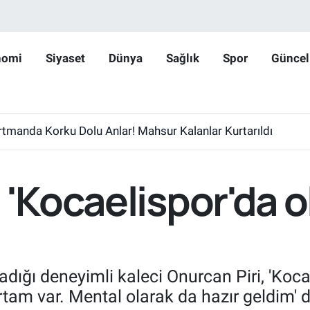
nomi
Siyaset
Dünya
Sağlık
Spor
Güncel
rtmanda Korku Dolu Anlar! Mahsur Kalanlar Kurtarıldı
 'Kocaelispor'da 
adığı deneyimli kaleci Onurcan Piri, 'Koc
rtam var. Mental olarak da hazır geldim' d