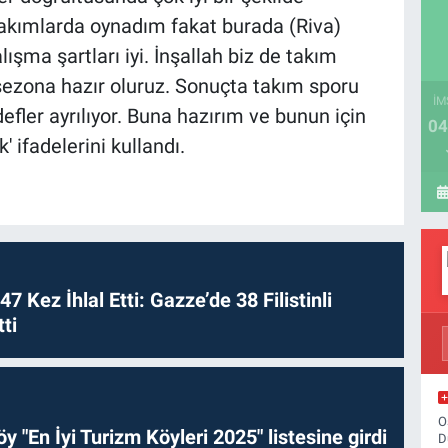
 takımlarda oynadım fakat burada (Riva)
ma şartları iyi. İnşallah biz de takım
e sezona hazır oluruz. Sonuçta takım sporu
İM
fler ayrılıyor. Buna hazırım ve bunun için
04
 ifadelerini kullandı.
 47 Kez İhlal Etti: Gazze’de 38 Filistinli
ti
O
y "En İyi Turizm Köyleri 2025" listesine girdi
D