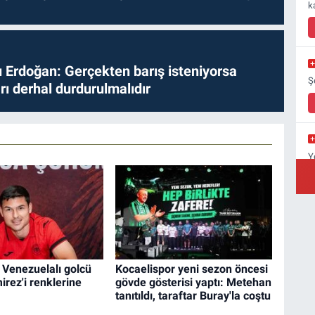
k
Erdoğan: Gerçekten barış isteniyorsa
Ş
ları derhal durdurulmalıdır
Y
Y
A
C
 Venezuelalı golcü
Kocaelispor yeni sezon öncesi
Ç
rez'i renklerine
gövde gösterisi yaptı: Metehan
tanıtıldı, taraftar Buray'la coştu