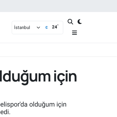
°
24
İstanbul
olduğum için
aelispor'da olduğum için
edi.