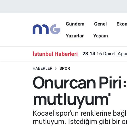
Nöbetçi Eczaneler
Gündem
Genel
Eko
Yazarlar
Yaşam
Hava Durumu
İstanbul Namaz Vakitleri
İstanbul Haberleri
23:14
16 Daireli Apa
Trafik Durumu
HABERLER
SPOR
Onurcan Piri:
Süper Lig Puan Durumu ve Fikstür
mutluyum'
Tüm Manşetler
Son Dakika Haberleri
Kocaelispor'un renklerine bağl
mutluyum. İstediğim gibi bir o
Haber Arşivi