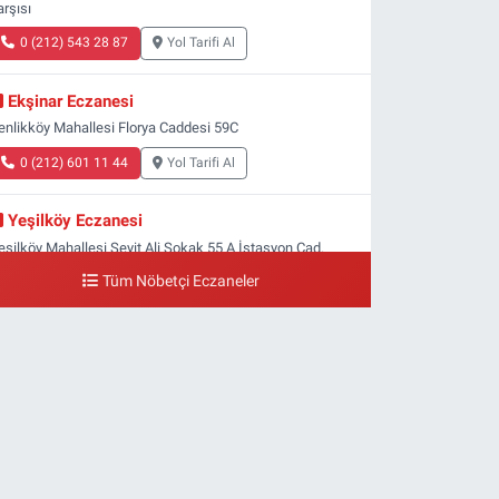
arşısı
0 (212) 543 28 87
Yol Tarifi Al
Ekşinar Eczanesi
enlikköy Mahallesi Florya Caddesi 59C
0 (212) 601 11 44
Yol Tarifi Al
Yeşilköy Eczanesi
eşilköy Mahallesi Seyit Ali Sokak 55 A İstasyon Cad.
eşilköy MADO Yan Sokağı
Tüm Nöbetçi Eczaneler
0 (212) 571 71 77
Yol Tarifi Al
Lale Eczanesi
taköy 3-4-11. Kısım Mahallesi Dr. Remzi Kazancıgil
addesi Ataköy 4.Kısım Çarşısı No:12 Ataköy 4.Kısım
arşısı
0 (212) 559 99 99
Yol Tarifi Al