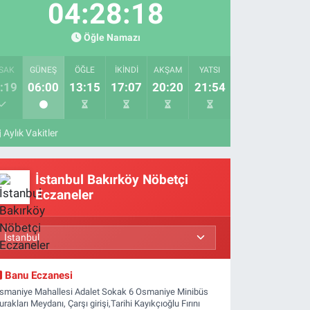
04:28:17
Öğle Namazı
SAK
GÜNEŞ
ÖĞLE
İKINDI
AKŞAM
YATSI
:19
06:00
13:15
17:07
20:20
21:54
Aylık Vakitler
İstanbul Bakırköy Nöbetçi
Eczaneler
Banu Eczanesi
smaniye Mahallesi Adalet Sokak 6 Osmaniye Minibüs
urakları Meydanı, Çarşı girişi,Tarihi Kayıkçıoğlu Fırını