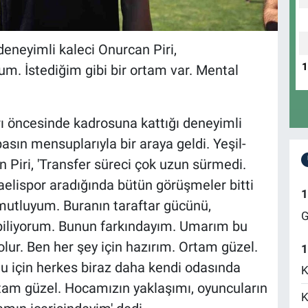
deneyimli kaleci Onurcan Piri,
m. İstediğim gibi bir ortam var. Mental
rı öncesinde kadrosuna kattığı deneyimli
asın mensuplarıyla bir araya geldi. Yeşil-
n Piri, 'Transfer süreci çok uzun sürmedi.
elispor aradığında bütün görüşmeler bitti
1
mutluyum. Buranın taraftar gücünü,
G
biliyorum. Bunun farkındayım. Umarım bu
yi olur. Ben her şey için hazırım. Ortam güzel.
1
 için herkes biraz daha kendi odasında
K
rtam güzel. Hocamızın yaklaşımı, oyuncuların
K