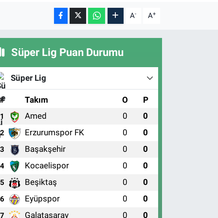
-
+
A
A
Süper Lig Puan Durumu
Süper Lig
#
Takım
O
P
Amed
0
0
1
Erzurumspor FK
0
0
2
Başakşehir
0
0
3
Kocaelispor
0
0
4
Beşiktaş
0
0
5
Eyüpspor
0
0
6
Galatasaray
0
0
7