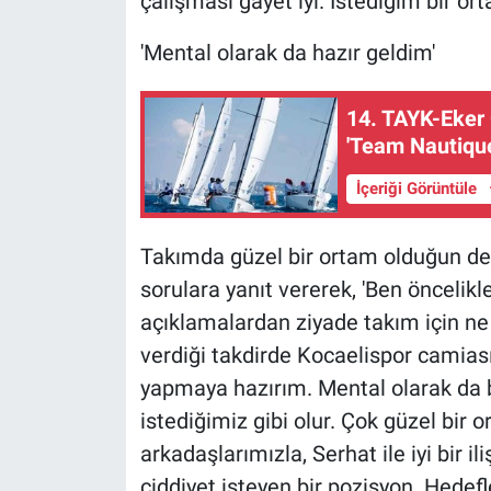
çalışması gayet iyi. İstediğim bir or
'Mental olarak da hazır geldim'
14. TAYK-Eker
'Team Nautique
İçeriği Görüntüle
Takımda güzel bir ortam olduğun değ
sorulara yanıt vererek, 'Ben öncelik
açıklamalardan ziyade takım için n
verdiği takdirde Kocaelispor camiası
yapmaya hazırım. Mental olarak da b
istediğimiz gibi olur. Çok güzel bir 
arkadaşlarımızla, Serhat ile iyi bir il
ciddiyet isteyen bir pozisyon. Hedefl