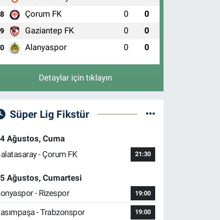
Çorum FK
0
0
8
Gaziantep FK
0
0
9
Alanyaspor
0
0
10
Detaylar için tıklayın
Süper Lig Fikstür
4 Ağustos, Cuma
alatasaray - Çorum FK
21:30
5 Ağustos, Cumartesi
onyaspor - Rizespor
19:00
asımpaşa - Trabzonspor
19:00