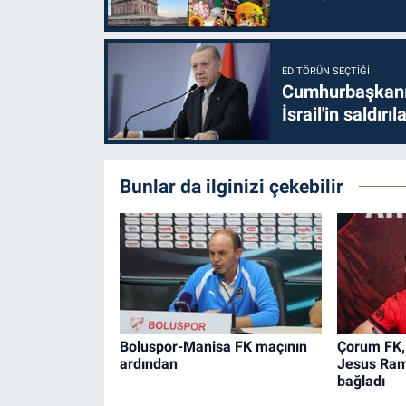
EDITÖRÜN SEÇTIĞI
Cumhurbaşkanı 
İsrail'in saldırı
Bunlar da ilginizi çekebilir
Boluspor-Manisa FK maçının
Çorum FK,
ardından
Jesus Rami
bağladı