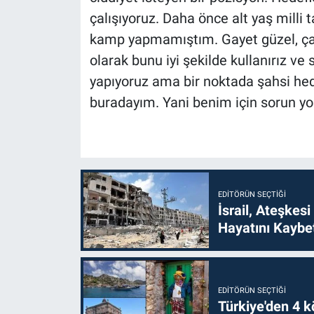
çalışıyoruz. Daha önce alt yaş milli
kamp yapmamıştım. Gayet güzel, çalış
olarak bunu iyi şekilde kullanırız v
yapıyoruz ama bir noktada şahsi hede
buradayım. Yani benim için sorun yok'
EDITÖRÜN SEÇTIĞI
İsrail, Ateşkesi
Hayatını Kaybet
EDITÖRÜN SEÇTIĞI
Türkiye'den 4 kö