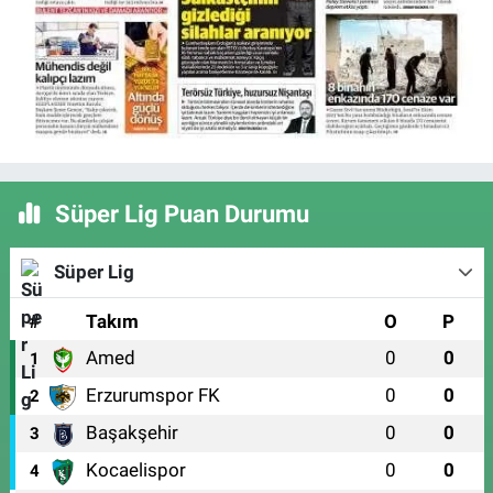
Süper Lig Puan Durumu
Süper Lig
#
Takım
O
P
Amed
0
0
1
Erzurumspor FK
0
0
2
Başakşehir
0
0
3
Kocaelispor
0
0
4