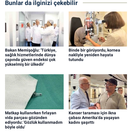
Bunlar da ilginizi çekebilir
Bakan Memişoğlu: 'Türkiye,
Binde bir görüyordu, kornea
sağlık hizmetlerinde dünya
nakliyle yeniden hayata
çapında güven endeksi çok
tutundu
yükselmiş bir ülkedir'
Matkap kullanırken fırlayan
Kanser taraması için ikna
vida parçası gözünden
çabası Amerika'da yaşayan
ediyordu: 'Gözlük kullanmadım
kadını şaşırttı
böyle oldu'