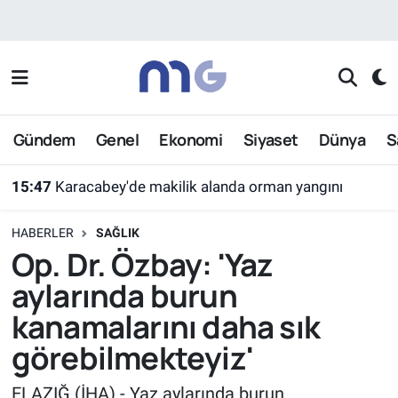
Nöbetçi Eczaneler
Hava Durumu
Gündem
Genel
Ekonomi
Siyaset
Dünya
S
İstanbul Namaz Vakitleri
15:47
Karacabey'de makilik alanda orman yangını
Trafik Durumu
HABERLER
SAĞLIK
Süper Lig Puan Durumu ve Fikstür
Op. Dr. Özbay: 'Yaz
aylarında burun
Tüm Manşetler
kanamalarını daha sık
Son Dakika Haberleri
görebilmekteyiz'
Haber Arşivi
ELAZIĞ (İHA) - Yaz aylarında burun