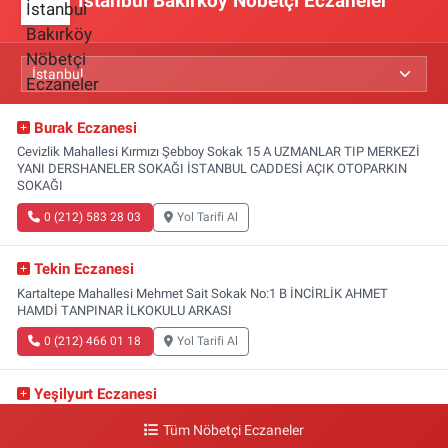
İstanbul Bakırköy Nöbetçi Eczaneler
Burak Eczanesi
Cevizlik Mahallesi Kırmızı Şebboy Sokak 15 A UZMANLAR TIP MERKEZİ
YANI DERSHANELER SOKAĞI İSTANBUL CADDESİ AÇIK OTOPARKIN
SOKAĞI
0 (212) 583 28 03
Yol Tarifi Al
Tekin Eczanesi
Kartaltepe Mahallesi Mehmet Sait Sokak No:1 B İNCİRLİK AHMET
HAMDİ TANPINAR İLKOKULU ARKASI
0 (212) 466 01 18
Yol Tarifi Al
Yeşilyurt Eczanesi
Yeşilyurt Mahallesi Sipahioğlu Caddesi 13 B
Tüm Nöbetçi Eczaneler