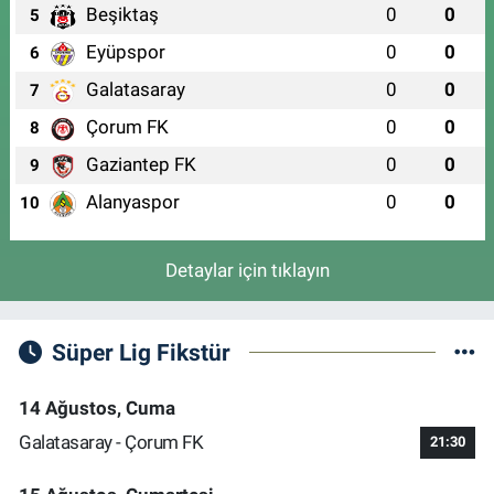
Beşiktaş
0
0
5
Eyüpspor
0
0
6
Galatasaray
0
0
7
Çorum FK
0
0
8
Gaziantep FK
0
0
9
Alanyaspor
0
0
10
Detaylar için tıklayın
Süper Lig Fikstür
14 Ağustos, Cuma
Galatasaray - Çorum FK
21:30