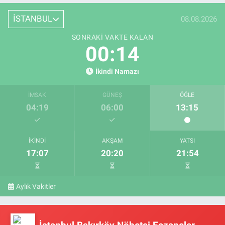
İSTANBUL
08.08.2026
SONRAKI VAKTE KALAN
00:13
İkindi Namazı
İMSAK
GÜNEŞ
ÖĞLE
04:19
06:00
13:15
İKINDI
AKŞAM
YATSI
17:07
20:20
21:54
Aylık Vakitler