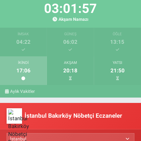
03:01:56
Akşam Namazı
İMSAK
GÜNEŞ
ÖĞLE
04:22
06:02
13:15
İKINDI
AKŞAM
YATSI
17:06
20:18
21:50
Aylık Vakitler
İstanbul Bakırköy Nöbetçi Eczaneler