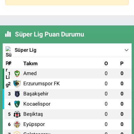
Süper Lig Puan Durumu
Süper Lig
#
Takım
O
P
Amed
0
0
1
Erzurumspor FK
0
0
2
Başakşehir
0
0
3
Kocaelispor
0
0
4
Beşiktaş
0
0
5
Eyüpspor
0
0
6