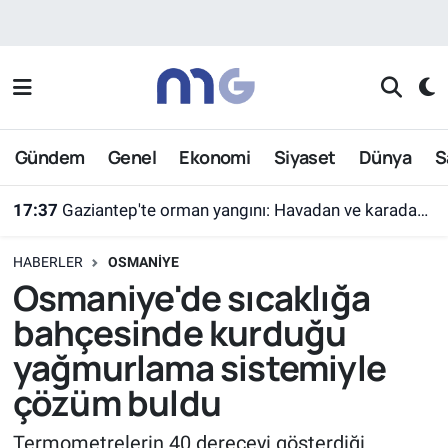
Nöbetçi Eczaneler
Hava Durumu
Gündem
Genel
Ekonomi
Siyaset
Dünya
S
İstanbul Namaz Vakitleri
17:37
Gaziantep'te orman yangını: Havadan ve karadan müdahaleyle söndürüldü
Trafik Durumu
HABERLER
OSMANIYE
Süper Lig Puan Durumu ve Fikstür
Osmaniye'de sıcaklığa
bahçesinde kurduğu
Tüm Manşetler
yağmurlama sistemiyle
Son Dakika Haberleri
çözüm buldu
Haber Arşivi
Termometrelerin 40 dereceyi gösterdiği