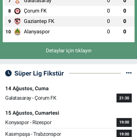
Galatasaray
0
0
7
Çorum FK
0
0
8
Gaziantep FK
0
0
9
Alanyaspor
0
0
10
Detaylar için tıklayın
Süper Lig Fikstür
14 Ağustos, Cuma
Galatasaray - Çorum FK
21:30
15 Ağustos, Cumartesi
Konyaspor - Rizespor
19:00
Kasımpaşa - Trabzonspor
19:00