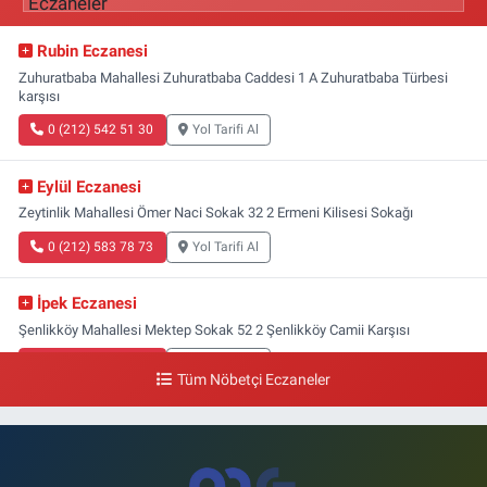
Rubin Eczanesi
Zuhuratbaba Mahallesi Zuhuratbaba Caddesi 1 A Zuhuratbaba Türbesi
karşısı
0 (212) 542 51 30
Yol Tarifi Al
Eylül Eczanesi
Zeytinlik Mahallesi Ömer Naci Sokak 32 2 Ermeni Kilisesi Sokağı
0 (212) 583 78 73
Yol Tarifi Al
İpek Eczanesi
Şenlikköy Mahallesi Mektep Sokak 52 2 Şenlikköy Camii Karşısı
0 (212) 662 46 37
Yol Tarifi Al
Tüm Nöbetçi Eczaneler
Gün Eczanesi
Yeşilyurt Mahallesi Ekin Sokak 21B Yeşilyurt Onur Market Karşısı
0 (212) 573 70 76
Yol Tarifi Al