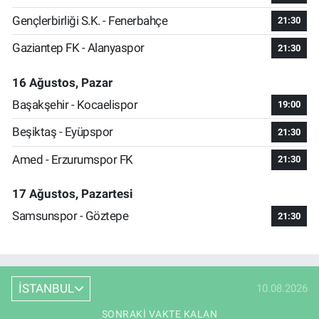
Gençlerbirliği S.K. - Fenerbahçe
21:30
Gaziantep FK - Alanyaspor
21:30
16 Ağustos, Pazar
Başakşehir - Kocaelispor
19:00
Beşiktaş - Eyüpspor
21:30
Amed - Erzurumspor FK
21:30
17 Ağustos, Pazartesi
Samsunspor - Göztepe
21:30
İSTANBUL
10.08.2026
SONRAKI VAKTE KALAN