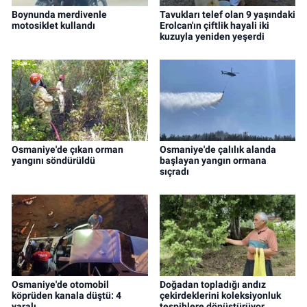
Boynunda merdivenle
Tavukları telef olan 9 yaşındaki
motosiklet kullandı
Erolcan'ın çiftlik hayali iki
kuzuyla yeniden yeşerdi
Osmaniye'de çıkan orman
Osmaniye'de çalılık alanda
yangını söndürüldü
başlayan yangın ormana
sıçradı
Osmaniye'de otomobil
Doğadan topladığı andız
köprüden kanala düştü: 4
çekirdeklerini koleksiyonluk
yaralı
tespihlere dönüştürüyor