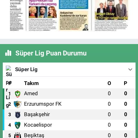
Süper Lig Puan Durumu
Süper Lig
#
Takım
O
P
Amed
0
0
1
Erzurumspor FK
0
0
2
Başakşehir
0
0
3
Kocaelispor
0
0
4
Beşiktaş
0
0
5