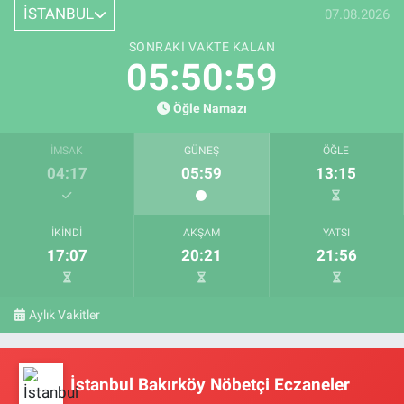
İSTANBUL
07.08.2026
SONRAKI VAKTE KALAN
05:50:59
Öğle Namazı
İMSAK
GÜNEŞ
ÖĞLE
04:17
05:59
13:15
İKINDI
AKŞAM
YATSI
17:07
20:21
21:56
Aylık Vakitler
İstanbul Bakırköy Nöbetçi Eczaneler