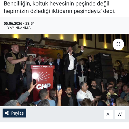
Bencilliğin, koltuk hevesinin peşinde değil
hepimizin özlediği iktidarın peşindeyiz' dedi.
05.06.2026 - 23:54
YAYINLANMA
Paylaş
-
+
A
A