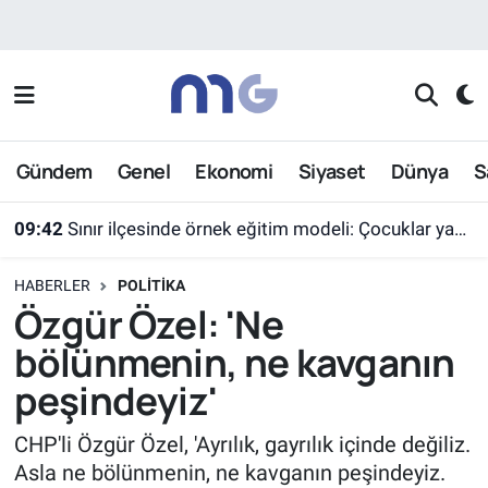
Nöbetçi Eczaneler
Hava Durumu
Gündem
Genel
Ekonomi
Siyaset
Dünya
S
İstanbul Namaz Vakitleri
09:42
Sınır ilçesinde örnek eğitim modeli: Çocuklar yazın ekran yerine etkinlikleri seçti
Trafik Durumu
HABERLER
POLITIKA
Süper Lig Puan Durumu ve Fikstür
Özgür Özel: 'Ne
bölünmenin, ne kavganın
Tüm Manşetler
peşindeyiz'
Son Dakika Haberleri
CHP'li Özgür Özel, 'Ayrılık, gayrılık içinde değiliz.
Asla ne bölünmenin, ne kavganın peşindeyiz.
Haber Arşivi