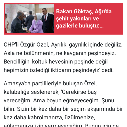
Bakan Göktaş, Ağrı'da
şehit yakınları ve
gazilerle buluştu:
'Terörsüz Türkiye tarihi
bir adımdır'
CHP'li Özgür Özel, 'Ayrılık, gayrılık içinde değiliz.
Asla ne bölünmenin, ne kavganın peşindeyiz.
Bencilliğin, koltuk hevesinin peşinde değil
hepimizin özlediği iktidarın peşindeyiz' dedi.
Amasya'da partilileriyle buluşan Özel,
kalabalığa seslenerek, 'Gerekirse baş
vereceğim. Ama boyun eğmeyeceğim. Şunu
bilin. Sizin bir kez daha bir seçim akşamında bir
kez daha kahrolmanıza, üzülmenize,
ağlamanıza izin vermeyeceğim. Bunun için ne