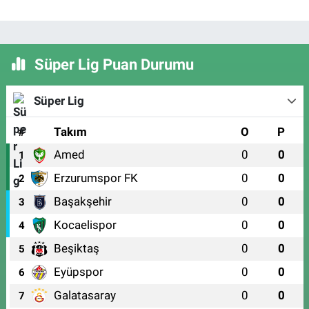
Süper Lig Puan Durumu
Süper Lig
#
Takım
O
P
Amed
0
0
1
Erzurumspor FK
0
0
2
Başakşehir
0
0
3
Kocaelispor
0
0
4
Beşiktaş
0
0
5
Eyüpspor
0
0
6
Galatasaray
0
0
7