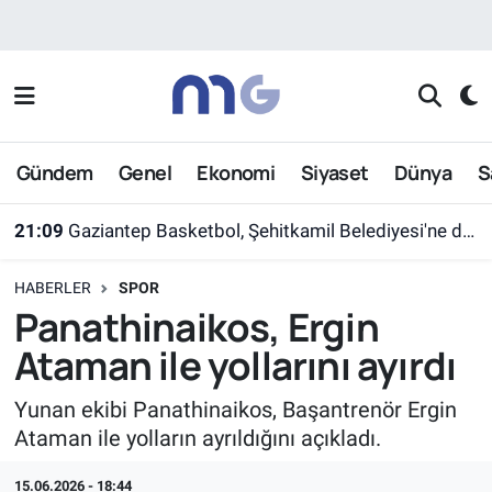
Nöbetçi Eczaneler
Hava Durumu
Gündem
Genel
Ekonomi
Siyaset
Dünya
S
İstanbul Namaz Vakitleri
21:09
Gaziantep Basketbol, Şehitkamil Belediyesi'ne devredildi
Trafik Durumu
HABERLER
SPOR
Süper Lig Puan Durumu ve Fikstür
Panathinaikos, Ergin
Ataman ile yollarını ayırdı
Tüm Manşetler
Yunan ekibi Panathinaikos, Başantrenör Ergin
Son Dakika Haberleri
Ataman ile yolların ayrıldığını açıkladı.
Haber Arşivi
15.06.2026 - 18:44