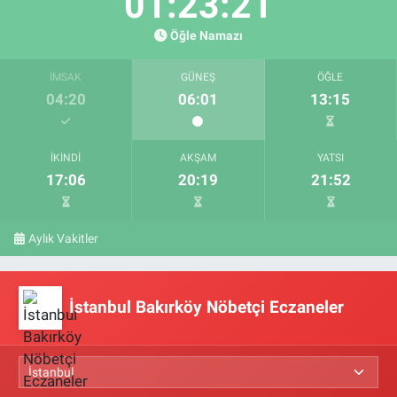
01:23:20
Öğle Namazı
İMSAK
GÜNEŞ
ÖĞLE
04:20
06:01
13:15
İKINDI
AKŞAM
YATSI
17:06
20:19
21:52
Aylık Vakitler
İstanbul Bakırköy Nöbetçi Eczaneler