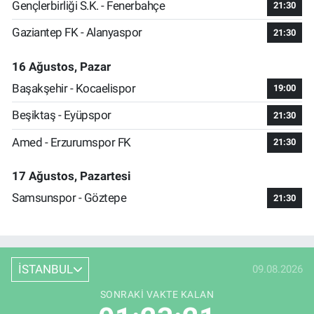
Gençlerbirliği S.K. - Fenerbahçe
21:30
Gaziantep FK - Alanyaspor
21:30
16 Ağustos, Pazar
Başakşehir - Kocaelispor
19:00
Beşiktaş - Eyüpspor
21:30
Amed - Erzurumspor FK
21:30
17 Ağustos, Pazartesi
Samsunspor - Göztepe
21:30
İSTANBUL
09.08.2026
SONRAKI VAKTE KALAN