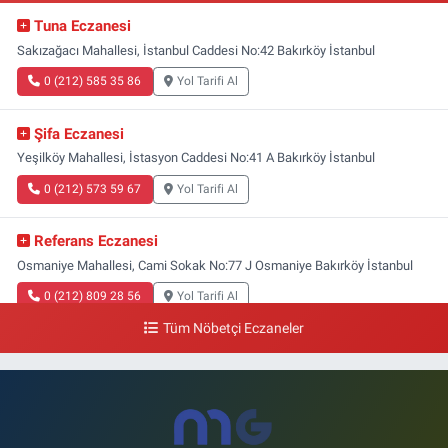
Tuna Eczanesi
Sakızağacı Mahallesi, İstanbul Caddesi No:42 Bakırköy İstanbul
0 (212) 585 35 86
Yol Tarifi Al
Şifa Eczanesi
Yeşilköy Mahallesi, İstasyon Caddesi No:41 A Bakırköy İstanbul
0 (212) 573 59 67
Yol Tarifi Al
Referans Eczanesi
Osmaniye Mahallesi, Cami Sokak No:77 J Osmaniye Bakırköy İstanbul
0 (212) 809 28 56
Yol Tarifi Al
Tüm Nöbetçi Eczaneler
Bayraktar Eczanesi
Şenlikköy Mahallesi, Harman Sokak No:43 4B Florya Bakırköy İstanbul
0 (212) 573 11 12
Yol Tarifi Al