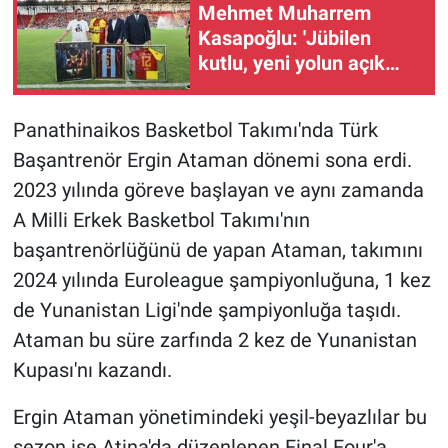
Mehmet Muharrem
Kasapoğlu: 'Jübilen
kutlu, yeni yolun açık
olsun İsmail Köybaşı'
Panathinaikos Basketbol Takımı'nda Türk
Başantrenör Ergin Ataman dönemi sona erdi.
2023 yılında göreve başlayan ve aynı zamanda
A Milli Erkek Basketbol Takımı'nın
başantrenörlüğünü de yapan Ataman, takımını
2024 yılında Euroleague şampiyonluğuna, 1 kez
de Yunanistan Ligi'nde şampiyonluğa taşıdı.
Ataman bu süre zarfında 2 kez de Yunanistan
Kupası'nı kazandı.
Ergin Ataman yönetimindeki yeşil-beyazlılar bu
sezon ise Atina'da düzenlenen Final Four'a