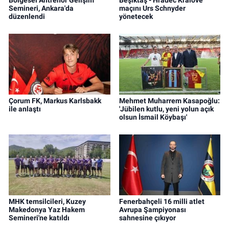
Bölgesel Antrenör Gelişim
Beşiktaş - Hradec Kralove
Semineri, Ankara'da
maçını Urs Schnyder
düzenlendi
yönetecek
Çorum FK, Markus Karlsbakk
Mehmet Muharrem Kasapoğlu:
ile anlaştı
'Jübilen kutlu, yeni yolun açık
olsun İsmail Köybaşı'
MHK temsilcileri, Kuzey
Fenerbahçeli 16 milli atlet
Makedonya Yaz Hakem
Avrupa Şampiyonası
Semineri'ne katıldı
sahnesine çıkıyor