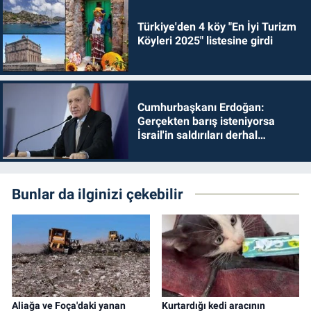
Türkiye'den 4 köy "En İyi Turizm
Köyleri 2025" listesine girdi
Cumhurbaşkanı Erdoğan:
Gerçekten barış isteniyorsa
İsrail'in saldırıları derhal
durdurulmalıdır
Bunlar da ilginizi çekebilir
Aliağa ve Foça'daki yanan
Kurtardığı kedi aracının