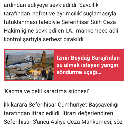
ardından adliyeye sevk edildi. Savcılık
tarafından 'nefret ve ayrımcılık' suçlamasıyla
tutuklanması talebiyle Seferihisar Sulh Ceza
Hakimliğine sevk edilen İ.A., mahkemece adli
kontrol şartıyla serbest bırakıldı.
İzmir Beydağ Barajı'ndan
su almak isteyen yangın
söndürme uçağı
havalanamadı
'Kaçma ve delil karartma şüphesi'
İlk karara Seferihisar Cumhuriyet Başsavcılığı
tarafından itiraz edildi. İtirazı değerlendiren
Seferihisar 3'üncü Asliye Ceza Mahkemesi; söz