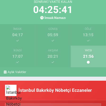
SONRAKI VAKTE KALAN
04:25:41
İmsak Namazı
İMSAK
GÜNEŞ
ÖĞLE
04:17
05:59
13:15
İKINDI
AKŞAM
YATSI
17:07
20:21
21:56
Aylık Vakitler
İstanbul Bakırköy Nöbetçi Eczaneler