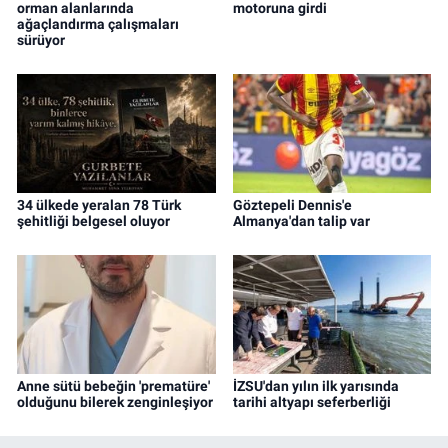
orman alanlarında
motoruna girdi
ağaçlandırma çalışmaları
sürüyor
34 ülkede yeralan 78 Türk
Göztepeli Dennis'e
şehitliği belgesel oluyor
Almanya'dan talip var
Anne sütü bebeğin 'prematüre'
İZSU'dan yılın ilk yarısında
olduğunu bilerek zenginleşiyor
tarihi altyapı seferberliği