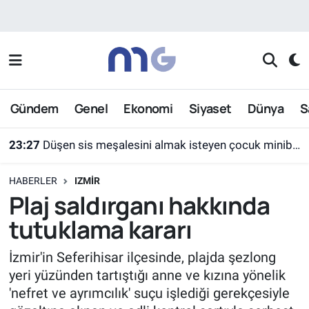
Nöbetçi Eczaneler
Hava Durumu
Gündem
Genel
Ekonomi
Siyaset
Dünya
S
İstanbul Namaz Vakitleri
23:27
Düşen sis meşalesini almak isteyen çocuk minibüsün altında kaldı
Trafik Durumu
HABERLER
IZMIR
Süper Lig Puan Durumu ve Fikstür
Plaj saldırganı hakkında
tutuklama kararı
Tüm Manşetler
İzmir'in Seferihisar ilçesinde, plajda şezlong
Son Dakika Haberleri
yeri yüzünden tartıştığı anne ve kızına yönelik
'nefret ve ayrımcılık' suçu işlediği gerekçesiyle
Haber Arşivi