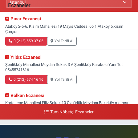
Pınar Eczanesi
Ataköy 2-5-6. Kısım Mahallesi 19 Mayıs Caddesi 66 1 Ataköy 5.kısım
Çarşısı
0 (212) 559 37 05
Yol Tarifi Al
Yıldız Eczanesi
Şenlikköy Mahallesi Meydan Sokak 3 A Şenlikköy Karakolu Yanı Tel:
05455741616
0 (212) 574 16 16
Yol Tarifi Al
Volkan Eczanesi
Kartaltepe Mahallesi Filiz Sokak 10 Özgürlük Meydanı,Bakırköy metrosu
çıkışı,Kız meslek lisesi sokağı aşağısı
Tüm Nöbetçi Eczaneler
0 (533) 496 36 65
Yol Tarifi Al
Yeni Hayat Eczanesi