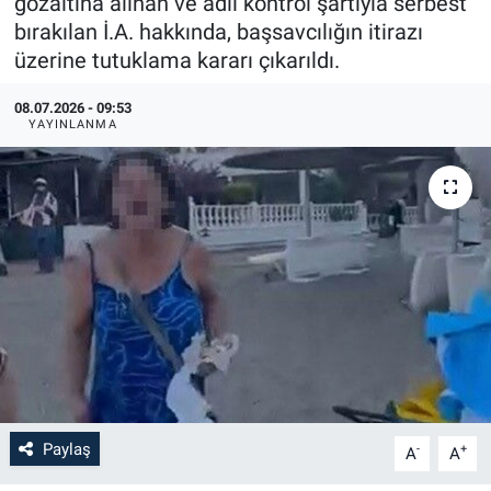
gözaltına alınan ve adli kontrol şartıyla serbest
bırakılan İ.A. hakkında, başsavcılığın itirazı
üzerine tutuklama kararı çıkarıldı.
08.07.2026 - 09:53
YAYINLANMA
Paylaş
-
+
A
A