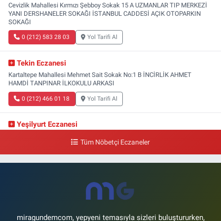
Cevizlik Mahallesi Kırmızı Şebboy Sokak 15 A UZMANLAR TIP MERKEZİ
YANI DERSHANELER SOKAĞI İSTANBUL CADDESİ AÇIK OTOPARKIN
SOKAĞI
0 (212) 583 28 03
Yol Tarifi Al
Tekin Eczanesi
Kartaltepe Mahallesi Mehmet Sait Sokak No:1 B İNCİRLİK AHMET
HAMDİ TANPINAR İLKOKULU ARKASI
0 (212) 466 01 18
Yol Tarifi Al
Yeşilyurt Eczanesi
Yeşilyurt Mahallesi Sipahioğlu Caddesi 13 B
Tüm Nöbetçi Eczaneler
0 (212) 573 15 20
Yol Tarifi Al
Akvaryum Eczanesi
Şenlikköy Mahallesi Eski Halkalı Caddesi 33 Akvaryum Yanı Akua Florya
AVMm Zemin Kat
0 (212) 574 24 20
Yol Tarifi Al
miragundemcom, yepyeni temasıyla sizleri buluştururken,