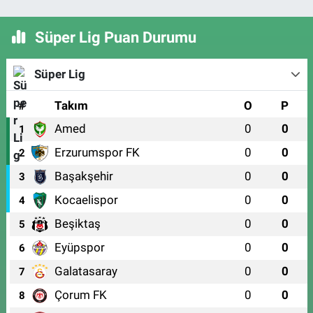
Süper Lig Puan Durumu
Süper Lig
#
Takım
O
P
Amed
0
0
1
Erzurumspor FK
0
0
2
Başakşehir
0
0
3
Kocaelispor
0
0
4
Beşiktaş
0
0
5
Eyüpspor
0
0
6
Galatasaray
0
0
7
Çorum FK
0
0
8