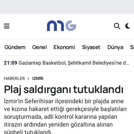
Nöbetçi Eczaneler
Hava Durumu
Gündem
Genel
Ekonomi
Siyaset
Dünya
S
İstanbul Namaz Vakitleri
21:09
Gaziantep Basketbol, Şehitkamil Belediyesi'ne devredildi
Trafik Durumu
HABERLER
IZMIR
Süper Lig Puan Durumu ve Fikstür
Plaj saldırganı tutuklandı
Tüm Manşetler
İzmir'in Seferihisar ilçesindeki bir plajda anne
ve kızına hakaret ettiği gerekçesiyle başlatılan
Son Dakika Haberleri
soruşturmada, adli kontrol kararına yapılan
itirazın ardından yeniden gözaltına alınan
Haber Arşivi
şüpheli tutuklandı.