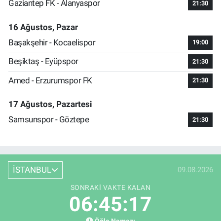
Gaziantep FK - Alanyaspor
21:30
16 Ağustos, Pazar
Başakşehir - Kocaelispor
19:00
Beşiktaş - Eyüpspor
21:30
Amed - Erzurumspor FK
21:30
17 Ağustos, Pazartesi
Samsunspor - Göztepe
21:30
İSTANBUL
09.08.2026
SONRAKI VAKTE KALAN
06:45:16