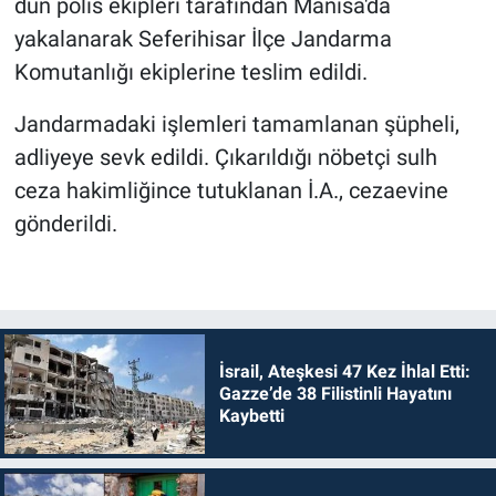
dün polis ekipleri tarafından Manisa'da
yakalanarak Seferihisar İlçe Jandarma
Komutanlığı ekiplerine teslim edildi.
Jandarmadaki işlemleri tamamlanan şüpheli,
adliyeye sevk edildi. Çıkarıldığı nöbetçi sulh
ceza hakimliğince tutuklanan İ.A., cezaevine
gönderildi.
İsrail, Ateşkesi 47 Kez İhlal Etti:
Gazze’de 38 Filistinli Hayatını
Kaybetti