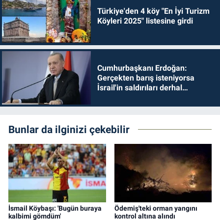
Türkiye'den 4 köy "En İyi Turizm
Köyleri 2025" listesine girdi
Cumhurbaşkanı Erdoğan:
Gerçekten barış isteniyorsa
İsrail'in saldırıları derhal
durdurulmalıdır
Bunlar da ilginizi çekebilir
İsmail Köybaşı: 'Bugün buraya
Ödemiş'teki orman yangını
kalbimi gömdüm'
kontrol altına alındı