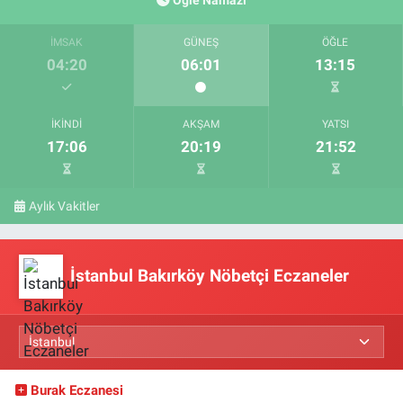
Öğle Namazı
İMSAK
GÜNEŞ
ÖĞLE
04:20
06:01
13:15
İKINDI
AKŞAM
YATSI
17:06
20:19
21:52
Aylık Vakitler
İstanbul Bakırköy Nöbetçi Eczaneler
Burak Eczanesi