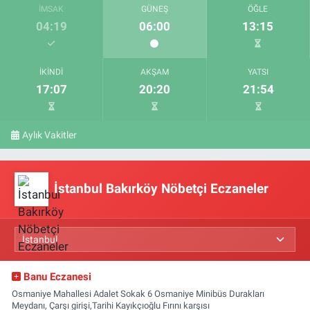
İMSAK
GÜNEŞ
ÖĞLE
04:19
06:00
13:15
İKINDI
AKŞAM
YATSI
17:07
20:20
21:54
Aylık Vakitler
İstanbul Bakırköy Nöbetçi Eczaneler
Banu Eczanesi
Osmaniye Mahallesi Adalet Sokak 6 Osmaniye Minibüs Durakları
Meydanı, Çarşı girişi,Tarihi Kayıkçıoğlu Fırını karşısı