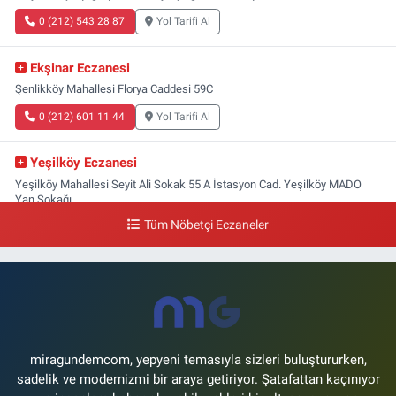
0 (212) 543 28 87
Yol Tarifi Al
Ekşinar Eczanesi
Şenlikköy Mahallesi Florya Caddesi 59C
0 (212) 601 11 44
Yol Tarifi Al
Yeşilköy Eczanesi
Yeşilköy Mahallesi Seyit Ali Sokak 55 A İstasyon Cad. Yeşilköy MADO
Yan Sokağı
Tüm Nöbetçi Eczaneler
0 (212) 571 71 77
Yol Tarifi Al
Lale Eczanesi
Ataköy 3-4-11. Kısım Mahallesi Dr. Remzi Kazancıgil Caddesi Ataköy
4.Kısım Çarşısı No:12 Ataköy 4.Kısım Çarşısı
0 (212) 559 99 99
Yol Tarifi Al
miragundemcom, yepyeni temasıyla sizleri buluştururken,
sadelik ve modernizmi bir araya getiriyor. Şatafattan kaçınıyor