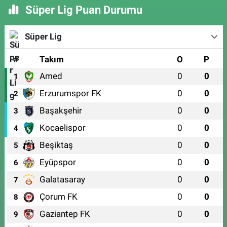
Süper Lig Puan Durumu
Süper Lig
#
Takım
O
P
Amed
0
0
1
Erzurumspor FK
0
0
2
Başakşehir
0
0
3
Kocaelispor
0
0
4
Beşiktaş
0
0
5
Eyüpspor
0
0
6
Galatasaray
0
0
7
Çorum FK
0
0
8
Gaziantep FK
0
0
9