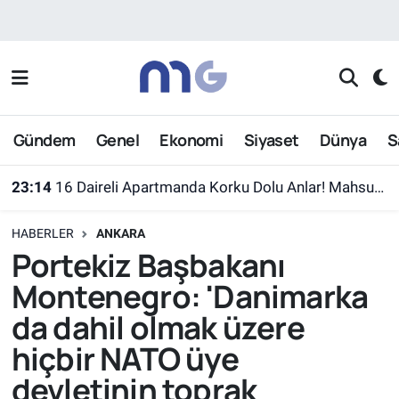
Nöbetçi Eczaneler
Hava Durumu
Gündem
Genel
Ekonomi
Siyaset
Dünya
S
İstanbul Namaz Vakitleri
23:14
16 Daireli Apartmanda Korku Dolu Anlar! Mahsur Kalanlar Kurtarıldı
Trafik Durumu
HABERLER
ANKARA
Süper Lig Puan Durumu ve Fikstür
Portekiz Başbakanı
Montenegro: 'Danimarka
Tüm Manşetler
da dahil olmak üzere
Son Dakika Haberleri
hiçbir NATO üye
devletinin toprak
Haber Arşivi