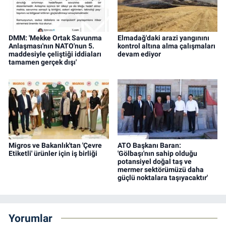
DMM: 'Mekke Ortak Savunma
Elmadağ'daki arazi yangınını
Anlaşması'nın NATO'nun 5.
kontrol altına alma çalışmaları
maddesiyle çeliştiği iddiaları
devam ediyor
tamamen gerçek dışı'
Migros ve Bakanlık'tan 'Çevre
ATO Başkanı Baran:
Etiketli' ürünler için iş birliği
'Gölbaşı'nın sahip olduğu
potansiyel doğal taş ve
mermer sektörümüzü daha
güçlü noktalara taşıyacaktır'
Yorumlar