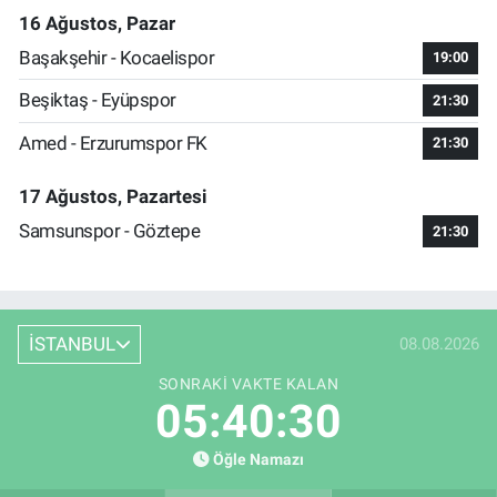
16 Ağustos, Pazar
Başakşehir - Kocaelispor
19:00
Beşiktaş - Eyüpspor
21:30
Amed - Erzurumspor FK
21:30
17 Ağustos, Pazartesi
Samsunspor - Göztepe
21:30
İSTANBUL
08.08.2026
SONRAKI VAKTE KALAN
05:40:30
Öğle Namazı