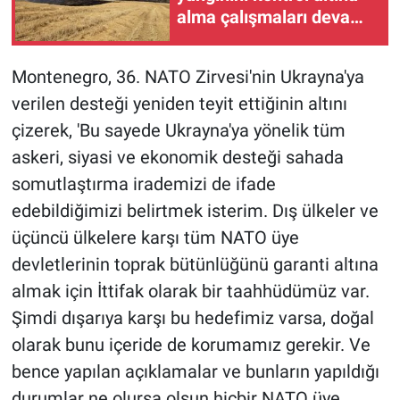
alma çalışmaları devam
ediyor
Montenegro, 36. NATO Zirvesi'nin Ukrayna'ya
verilen desteği yeniden teyit ettiğinin altını
çizerek, 'Bu sayede Ukrayna'ya yönelik tüm
askeri, siyasi ve ekonomik desteği sahada
somutlaştırma irademizi de ifade
edebildiğimizi belirtmek isterim. Dış ülkeler ve
üçüncü ülkelere karşı tüm NATO üye
devletlerinin toprak bütünlüğünü garanti altına
almak için İttifak olarak bir taahhüdümüz var.
Şimdi dışarıya karşı bu hedefimiz varsa, doğal
olarak bunu içeride de korumamız gerekir. Ve
bence yapılan açıklamalar ve bunların yapıldığı
durumlar ne olursa olsun hiçbir NATO üye