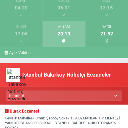
İMSAK
GÜNEŞ
ÖĞLE
04:20
06:01
13:15
İKINDI
AKŞAM
YATSI
17:06
20:19
21:52
Aylık Vakitler
İstanbul Bakırköy Nöbetçi Eczaneler
Burak Eczanesi
Cevizlik Mahallesi Kırmızı Şebboy Sokak 15 A UZMANLAR TIP MERKEZİ
YANI DERSHANELER SOKAĞI İSTANBUL CADDESİ AÇIK OTOPARKIN
SOKAĞI