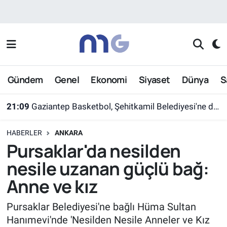
Nöbetçi Eczaneler
Hava Durumu
Gündem
Genel
Ekonomi
Siyaset
Dünya
S
İstanbul Namaz Vakitleri
21:09
Gaziantep Basketbol, Şehitkamil Belediyesi'ne devredildi
Trafik Durumu
HABERLER
ANKARA
Süper Lig Puan Durumu ve Fikstür
Pursaklar'da nesilden
nesile uzanan güçlü bağ:
Tüm Manşetler
Anne ve kız
Son Dakika Haberleri
Pursaklar Belediyesi'ne bağlı Hüma Sultan
Hanımevi'nde 'Nesilden Nesile Anneler ve Kız
Haber Arşivi