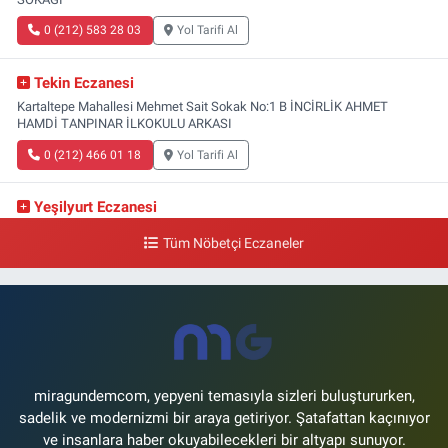
0 (212) 583 28 03
Yol Tarifi Al
Tekin Eczanesi
Kartaltepe Mahallesi Mehmet Sait Sokak No:1 B İNCİRLİK AHMET
HAMDİ TANPINAR İLKOKULU ARKASI
0 (212) 466 01 18
Yol Tarifi Al
Yeşilyurt Eczanesi
Yeşilyurt Mahallesi Sipahioğlu Caddesi 13 B
Tüm Nöbetçi Eczaneler
0 (212) 573 15 20
Yol Tarifi Al
Akvaryum Eczanesi
Şenlikköy Mahallesi Eski Halkalı Caddesi 33 Akvaryum Yanı Akua Florya
AVMm Zemin Kat
0 (212) 574 24 20
Yol Tarifi Al
miragundemcom, yepyeni temasıyla sizleri buluştururken,
sadelik ve modernizmi bir araya getiriyor. Şatafattan kaçınıyor
ve insanlara haber okuyabilecekleri bir altyapı sunuyor.