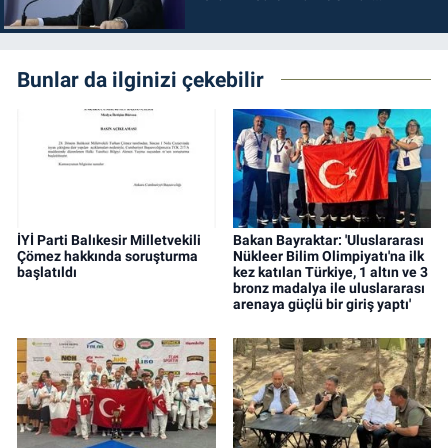
durdurulmalıdır
Bunlar da ilginizi çekebilir
İYİ Parti Balıkesir Milletvekili
Bakan Bayraktar: 'Uluslararası
Çömez hakkında soruşturma
Nükleer Bilim Olimpiyatı'na ilk
başlatıldı
kez katılan Türkiye, 1 altın ve 3
bronz madalya ile uluslararası
arenaya güçlü bir giriş yaptı'