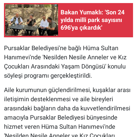
Bakan Yumaklı: 'Son 24
yılda milli park sayısını
696'ya çıkardık'
Pursaklar Belediyesi'ne bağlı Hüma Sultan
Hanımevi'nde 'Nesilden Nesile Anneler ve Kız
Çocukları Arasındaki Yaşam Döngüsü' konulu
söyleşi programı gerçekleştirildi.
Aile kurumunun güçlendirilmesi, kuşaklar arası
iletişimin desteklenmesi ve aile bireyleri
arasındaki bağların daha da kuvvetlendirilmesi
amacıyla Pursaklar Belediyesi bünyesinde
hizmet veren Hüma Sultan Hanımevi'nde
'Nesilden Nesile Anneler ve Kız Çocukları