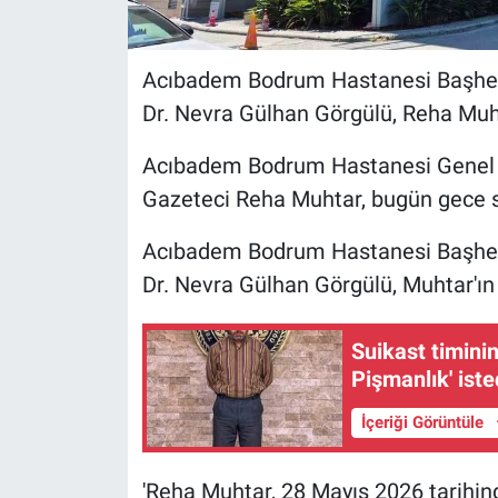
Acıbadem Bodrum Hastanesi Başhek
Dr. Nevra Gülhan Görgülü, Reha Muhtar'
Acıbadem Bodrum Hastanesi Genel Y
Gazeteci Reha Muhtar, bugün gece sa
Acıbadem Bodrum Hastanesi Başhek
Dr. Nevra Gülhan Görgülü, Muhtar'ın vef
Suikast timinin
Pişmanlık' iste
İçeriği Görüntüle
'Reha Muhtar, 28 Mayıs 2026 tarihind