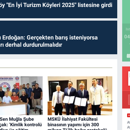
y "En İyi Turizm Köyleri 2025" listesine girdi
İM
04
Erdoğan: Gerçekten barış isteniyorsa
ları derhal durdurulmalıdır
r-Sen Muğla Şube
MSKÜ İlahiyat Fakültesi
A
ak: 'Kimlik kontrolü
binasının yapımı için 300
A