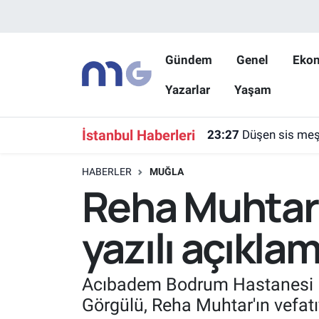
Nöbetçi Eczaneler
Gündem
Genel
Eko
Yazarlar
Yaşam
Hava Durumu
İstanbul Namaz Vakitleri
İstanbul Haberleri
23:27
Düşen sis meşa
Trafik Durumu
HABERLER
MUĞLA
Reha Muhtar'
Süper Lig Puan Durumu ve Fikstür
yazılı açıkla
Tüm Manşetler
Son Dakika Haberleri
Acıbadem Bodrum Hastanesi B
Görgülü, Reha Muhtar'ın vefatıyl
Haber Arşivi