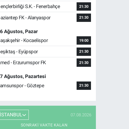
ençlerbirliği S.K. - Fenerbahçe
21:30
aziantep FK - Alanyaspor
21:30
6 Ağustos, Pazar
aşakşehir - Kocaelispor
19:00
eşiktaş - Eyüpspor
21:30
med - Erzurumspor FK
21:30
7 Ağustos, Pazartesi
amsunspor - Göztepe
21:30
İSTANBUL
07.08.2026
SONRAKI VAKTE KALAN