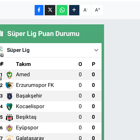
-
+
A
A
Süper Lig Puan Durumu
Süper Lig
#
Takım
O
P
Amed
0
0
1
Erzurumspor FK
0
0
2
Başakşehir
0
0
3
Kocaelispor
0
0
4
Beşiktaş
0
0
5
Eyüpspor
0
0
6
Galatasaray
0
0
7