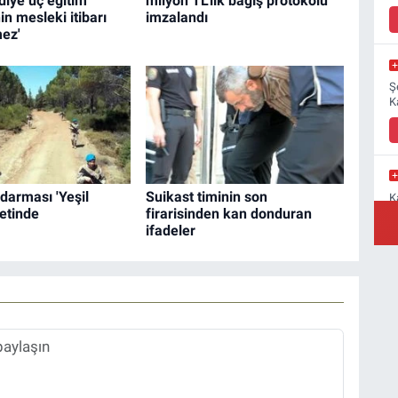
diye üç eğitim
milyon TL'lik bağış protokolü
in mesleki itibarı
imzalandı
mez'
Ş
K
darması 'Yeşil
Suikast timinin son
K
etinde
firarisinden kan donduran
M
a
ifadeler
Y
B