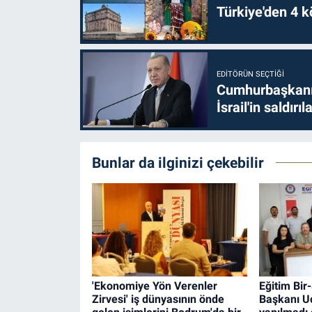
Türkiye'den 4 kö
EDITÖRÜN SEÇTIĞI
Cumhurbaşkanı 
İsrail'in saldırı
Bunlar da ilginizi çekebilir
'Ekonomiye Yön Verenler
Eğitim Bi
Zirvesi' iş dünyasının önde
Başkanı Uç