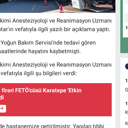
imi Anesteziyoloji ve Reanimasyon Uzmanı
ın vefatıyla ilgili yazılı bir açıklama yaptı.
oğun Bakım Servisi'nde tedavi gören
atlerinde hayatını kaybetmişti.
imi Anesteziyoloji ve Reanimasyon Uzmanı
atıyla ilgili şu bilgileri verdi:
1
G
 firari FETÖ'cüsü Karatepe 'Etkin
di
1
K
K
e hastanemize getirilmiştir. Yapılan tıbbi