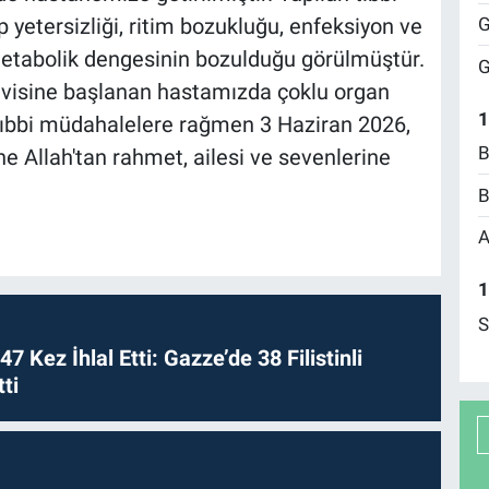
G
 yetersizliği, ritim bozukluğu, enfeksiyon ve
metabolik dengesinin bozulduğu görülmüştür.
G
visine başlanan hastamızda çoklu organ
1
 tıbbi müdahalelere rağmen 3 Haziran 2026,
B
ne Allah'tan rahmet, ailesi ve sevenlerine
B
A
1
S
 47 Kez İhlal Etti: Gazze’de 38 Filistinli
ti