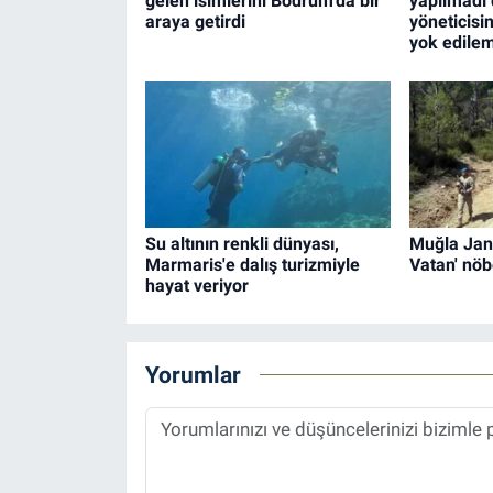
gelen isimlerini Bodrum'da bir
yapılmadı 
araya getirdi
yöneticisin
yok edile
Su altının renkli dünyası,
Muğla Jan
Marmaris'e dalış turizmiyle
Vatan' nöb
hayat veriyor
Yorumlar