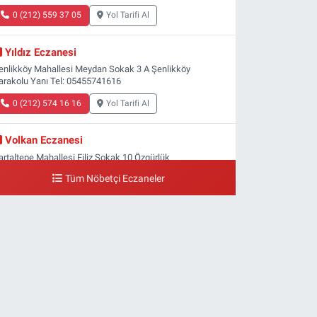
0 (212) 559 37 05
Yol Tarifi Al
Yıldız Eczanesi
enlikköy Mahallesi Meydan Sokak 3 A Şenlikköy
arakolu Yanı Tel: 05455741616
0 (212) 574 16 16
Yol Tarifi Al
Volkan Eczanesi
artaltepe Mahallesi Filiz Sokak 10 Özgürlük
eydanı,Bakırköy metrosu çıkışı,Kız meslek lisesi sokağı
Tüm Nöbetçi Eczaneler
şağısı
0 (533) 496 36 65
Yol Tarifi Al
Yeni Hayat Eczanesi
eşilköy Mahallesi Doğruyol Sokak 7 A Dürümcü Baba'nın
ir Alt Sokağı,Bitez Dondurmacısının Sokağı
0 (212) 663 11 97
Yol Tarifi Al