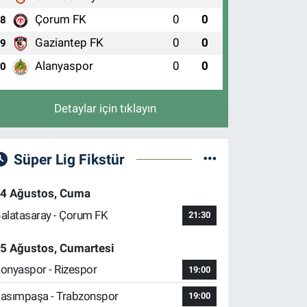
Çorum FK
0
0
8
Gaziantep FK
0
0
9
Alanyaspor
0
0
10
Detaylar için tıklayın
Süper Lig Fikstür
4 Ağustos, Cuma
alatasaray - Çorum FK
21:30
5 Ağustos, Cumartesi
onyaspor - Rizespor
19:00
asımpaşa - Trabzonspor
19:00