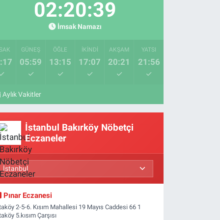
02:20:38
İmsak Namazı
SAK
GÜNEŞ
ÖĞLE
İKINDI
AKŞAM
YATSI
:17
05:59
13:15
17:07
20:21
21:56
Aylık Vakitler
İstanbul Bakırköy Nöbetçi
Eczaneler
Pınar Eczanesi
taköy 2-5-6. Kısım Mahallesi 19 Mayıs Caddesi 66 1
taköy 5.kısım Çarşısı