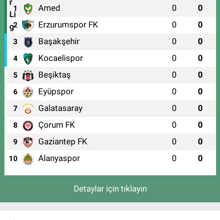
Amed
0
0
1
Erzurumspor FK
0
0
2
Başakşehir
0
0
3
Kocaelispor
0
0
4
Beşiktaş
0
0
5
Eyüpspor
0
0
6
Galatasaray
0
0
7
Çorum FK
0
0
8
Gaziantep FK
0
0
9
Alanyaspor
0
0
10
Detaylar için tıklayın