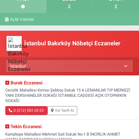
Aylık Vakitler
İstanbul Bakırköy Nöbetçi Eczaneler
Burak Eczanesi
Cevizlik Mahallesi Kırmızı Şebboy Sokak 15 A UZMANLAR TIP MERKEZİ
YANI DERSHANELER SOKAĞI İSTANBUL CADDESİ AÇIK OTOPARKIN
SOKAĞI
0 (212) 583 28 03
Yol Tarifi Al
Tekin Eczanesi
Kartaltepe Mahallesi Mehmet Sait Sokak No:1 B İNCİRLİK AHMET