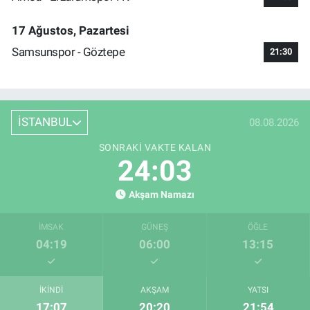
17 Ağustos, Pazartesi
Samsunspor - Göztepe
21:30
İSTANBUL
08.08.2026
SONRAKI VAKTE KALAN
24:02
Akşam Namazı
İMSAK
GÜNEŞ
ÖĞLE
04:19
06:00
13:15
İKINDI
AKŞAM
YATSI
17:07
20:20
21:54