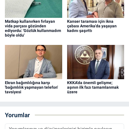
Matkap kullanırken fırlayan
Kanser taraması için ikna
vida parçası gözünden
çabası Amerika'da yaşayan
ediyordu: 'Gözlük kullanmadım
kadını şaşırttı
böyle oldu'
Ekran bağımlılığına karşı
KKKA'da önemli gelişme;
'bağımlılık yapmayan telefon'
aşının ilk fazı tamamlanmak
tavsiyesi
üzere
Yorumlar