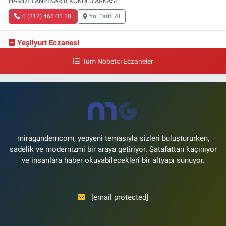
HAMDİ TANPINAR İLKOKULU ARKASI
0 (212) 466 01 18
Yol Tarifi Al
Yeşilyurt Eczanesi
Yeşilyurt Mahallesi Sipahioğlu Caddesi 13 B
Tüm Nöbetçi Eczaneler
0 (212) 573 15 20
Yol Tarifi Al
Akvaryum Eczanesi
Şenlikköy Mahallesi Eski Halkalı Caddesi 33 Akvaryum Yanı Akua Florya
AVMm Zemin Kat
0 (212) 574 24 20
Yol Tarifi Al
miragundemcom, yepyeni temasıyla sizleri buluştururken,
sadelik ve modernizmi bir araya getiriyor. Şatafattan kaçınıyor
ve insanlara haber okuyabilecekleri bir altyapı sunuyor.
[email protected]