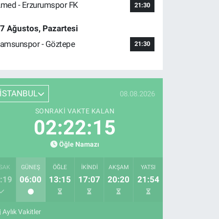
med - Erzurumspor FK
21:30
7 Ağustos, Pazartesi
amsunspor - Göztepe
21:30
İSTANBUL
08.08.2026
SONRAKI VAKTE KALAN
02:22:14
Öğle Namazı
SAK
GÜNEŞ
ÖĞLE
İKINDI
AKŞAM
YATSI
:19
06:00
13:15
17:07
20:20
21:54
Aylık Vakitler