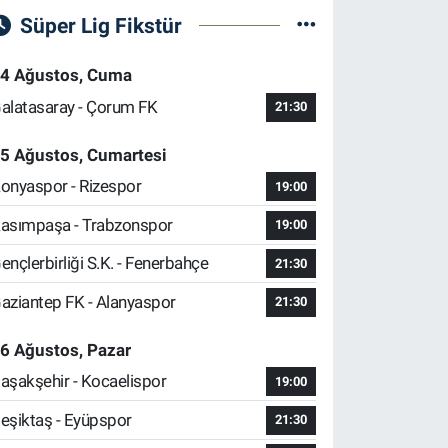
Süper Lig Fikstür
4 Ağustos, Cuma
alatasaray - Çorum FK
21:30
5 Ağustos, Cumartesi
onyaspor - Rizespor
19:00
asımpaşa - Trabzonspor
19:00
ençlerbirliği S.K. - Fenerbahçe
21:30
aziantep FK - Alanyaspor
21:30
6 Ağustos, Pazar
aşakşehir - Kocaelispor
19:00
eşiktaş - Eyüpspor
21:30