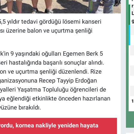
,5 yıldır tedavi gördüğü lösemi kanseri
sı üzerine balon ve uçurtma şenliği
k'in 9 yaşındaki oğulları Egemen Berk 5
ri hastalığında başarılı sonuçlar alındı.
on ve uçurtma şenliği düzenlendi. Rize
rganizasyonuna Recep Tayyip Erdoğan
yalleri Yaşatma Topluluğu öğrencileri de
ya eğlendiği etkinlikte önceden hazırlanan
üzüne bırakıldı.
yordu, kornea nakliyle yeniden hayata