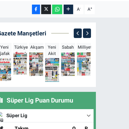
-
+
A
A
Gazete Manşetleri
Yeni
Türkiye
Akşam
Yeni
Sabah
Milliyet
Hürriyet
Türkgün
Şafak
Akit
B
Süper Lig Puan Durumu
Süper Lig
#
Takım
O
P