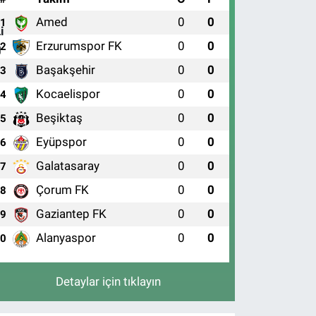
Amed
0
0
1
Erzurumspor FK
0
0
2
Başakşehir
0
0
3
Kocaelispor
0
0
4
Beşiktaş
0
0
5
Eyüpspor
0
0
6
Galatasaray
0
0
7
Çorum FK
0
0
8
Gaziantep FK
0
0
9
Alanyaspor
0
0
10
Detaylar için tıklayın