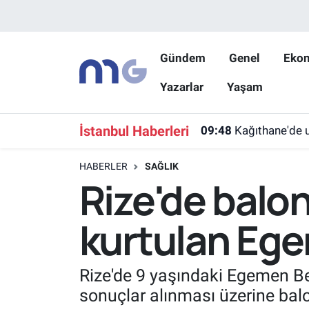
Nöbetçi Eczaneler
Gündem
Genel
Eko
Yazarlar
Yaşam
Hava Durumu
İstanbul Namaz Vakitleri
İstanbul Haberleri
09:48
Kağıthane'de u
Trafik Durumu
HABERLER
SAĞLIK
Rize'de balo
Süper Lig Puan Durumu ve Fikstür
kurtulan Ege
Tüm Manşetler
Son Dakika Haberleri
Rize'de 9 yaşındaki Egemen Ber
sonuçlar alınması üzerine bal
Haber Arşivi