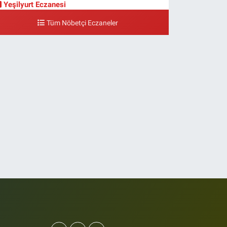
Yeşilyurt Eczanesi
eşilyurt Mahallesi Sipahioğlu Caddesi 13 B
Tüm Nöbetçi Eczaneler
0 (212) 573 15 20
Yol Tarifi Al
Akvaryum Eczanesi
enlikköy Mahallesi Eski Halkalı Caddesi 33 Akvaryum
anı Akua Florya AVMm Zemin Kat
0 (212) 574 24 20
Yol Tarifi Al