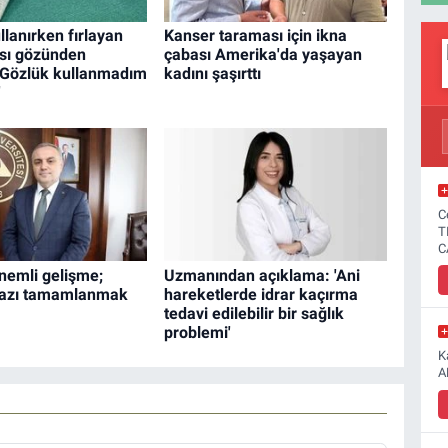
lanırken fırlayan
Kanser taraması için ikna
ası gözünden
çabası Amerika'da yaşayan
 'Gözlük kullanmadım
kadını şaşırttı
'
C
T
C
nemli gelişme;
Uzmanından açıklama: 'Ani
 fazı tamamlanmak
hareketlerde idrar kaçırma
tedavi edilebilir bir sağlık
problemi'
K
A