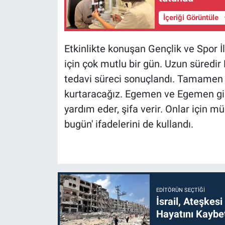
İçeriği Görüntüle
Etkinlikte konuşan Gençlik ve Spor 
için çok mutlu bir gün. Uzun süred
tedavi süreci sonuçlandı. Tamamen t
kurtaracağız. Egemen ve Egemen gib
yardım eder, şifa verir. Onlar için m
bugün' ifadelerini de kullandı.
EDITÖRÜN SEÇTIĞI
İsrail, Ateşkesi
Hayatını Kaybet