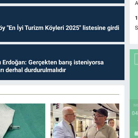
A
1
y "En İyi Turizm Köyleri 2025" listesine girdi
S
Erdoğan: Gerçekten barış isteniyorsa
ları derhal durdurulmalıdır
İM
04