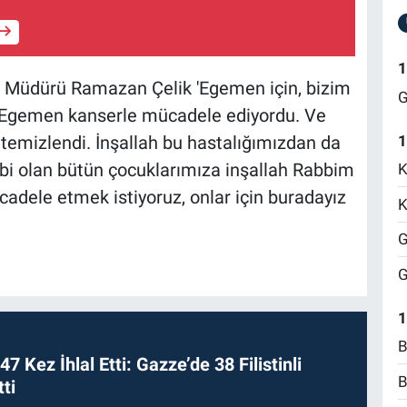
1
İl Müdürü Ramazan Çelik 'Egemen için, bizim
G
ir Egemen kanserle mücadele ediyordu. Ve
1
emizlendi. İnşallah bu hastalığımızdan da
i olan bütün çocuklarımıza inşallah Rabbim
K
ücadele etmek istiyoruz, onlar için buradayız
K
G
G
1
B
 47 Kez İhlal Etti: Gazze’de 38 Filistinli
B
ti