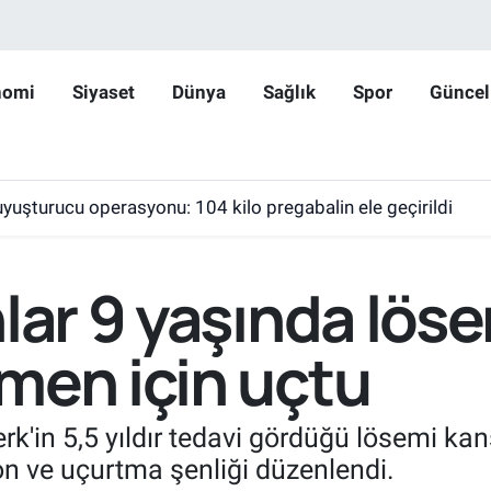
nomi
Siyaset
Dünya
Sağlık
Spor
Güncel
yuşturucu operasyonu: 104 kilo pregabalin ele geçirildi
nlar 9 yaşında lös
men için uçtu
k'in 5,5 yıldır tedavi gördüğü lösemi kans
on ve uçurtma şenliği düzenlendi.