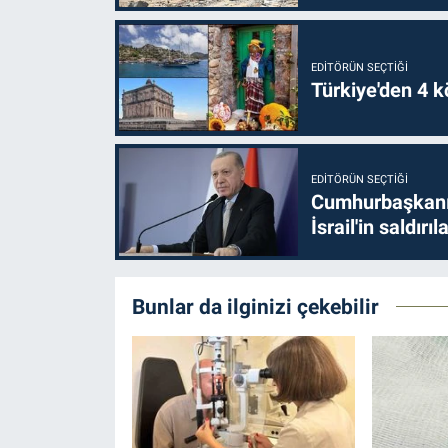
EDITÖRÜN SEÇTIĞI
Türkiye'den 4 kö
EDITÖRÜN SEÇTIĞI
Cumhurbaşkanı 
İsrail'in saldırı
Bunlar da ilginizi çekebilir