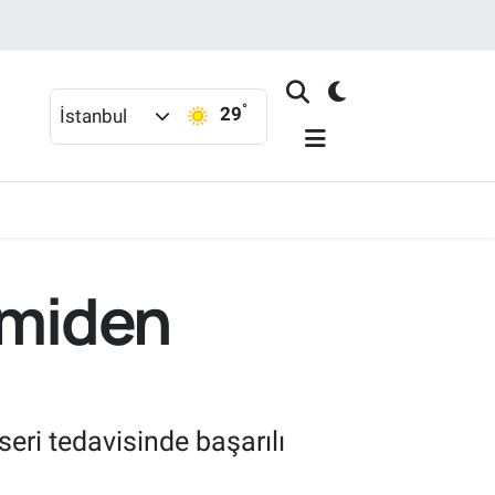
°
29
İstanbul
emiden
eri tedavisinde başarılı