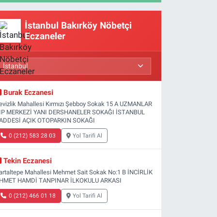
İstanbul Bakırköy Nöbetçi
Eczaneler
Burak Eczanesi
evizlik Mahallesi Kırmızı Şebboy Sokak 15 A UZMANLAR
IP MERKEZİ YANI DERSHANELER SOKAĞI İSTANBUL
ADDESİ AÇIK OTOPARKIN SOKAĞI
0 (212) 583 28 03
Yol Tarifi Al
Tekin Eczanesi
artaltepe Mahallesi Mehmet Sait Sokak No:1 B İNCİRLİK
HMET HAMDİ TANPINAR İLKOKULU ARKASI
0 (212) 466 01 18
Yol Tarifi Al