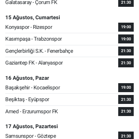
Galatasaray - Çorum FK
21:30
15 Ağustos, Cumartesi
Konyaspor - Rizespor
19:00
Kasımpaşa - Trabzonspor
19:00
Gençlerbirliği S.K. - Fenerbahçe
21:30
Gaziantep FK - Alanyaspor
21:30
16 Ağustos, Pazar
Başakşehir - Kocaelispor
19:00
Beşiktaş - Eyüpspor
21:30
Amed - Erzurumspor FK
21:30
17 Ağustos, Pazartesi
Samsunspor - Göztepe
21:30