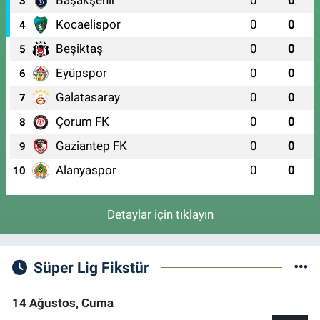
3
Kocaelispor
0
0
4
Beşiktaş
0
0
5
Eyüpspor
0
0
6
Galatasaray
0
0
7
Çorum FK
0
0
8
Gaziantep FK
0
0
9
Alanyaspor
0
0
10
Detaylar için tıklayın
Süper Lig Fikstür
14 Ağustos, Cuma