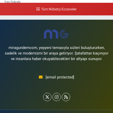
Yan Sokağı
Tüm Nöbetçi Eczaneler
0 (212) 571 71 77
Yol Tarifi Al
Lale Eczanesi
Ataköy 3-4-11. Kısım Mahallesi Dr. Remzi Kazancıgil Caddesi Ataköy
4.Kısım Çarşısı No:12 Ataköy 4.Kısım Çarşısı
0 (212) 559 99 99
Yol Tarifi Al
miragundemcom, yepyeni temasıyla sizleri buluştururken,
sadelik ve modernizmi bir araya getiriyor. Şatafattan kaçınıyor
ve insanlara haber okuyabilecekleri bir altyapı sunuyor.
[email protected]