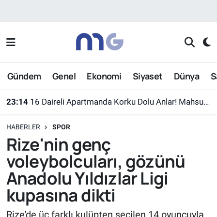
Nöbetçi Eczaneler
Hava Durumu
Gündem
Genel
Ekonomi
Siyaset
Dünya
S
İstanbul Namaz Vakitleri
23:14
16 Daireli Apartmanda Korku Dolu Anlar! Mahsur Kalanlar Kurtarıldı
Trafik Durumu
HABERLER
SPOR
Süper Lig Puan Durumu ve Fikstür
Rize'nin genç
voleybolcuları, gözünü
Tüm Manşetler
Anadolu Yıldızlar Ligi
Son Dakika Haberleri
kupasına dikti
Haber Arşivi
Rize'de üç farklı kulüpten seçilen 14 oyuncuyla