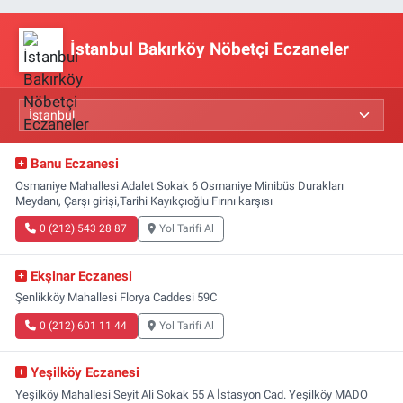
İstanbul Bakırköy Nöbetçi Eczaneler
Banu Eczanesi
Osmaniye Mahallesi Adalet Sokak 6 Osmaniye Minibüs Durakları
Meydanı, Çarşı girişi,Tarihi Kayıkçıoğlu Fırını karşısı
0 (212) 543 28 87
Yol Tarifi Al
Ekşinar Eczanesi
Şenlikköy Mahallesi Florya Caddesi 59C
0 (212) 601 11 44
Yol Tarifi Al
Yeşilköy Eczanesi
Yeşilköy Mahallesi Seyit Ali Sokak 55 A İstasyon Cad. Yeşilköy MADO