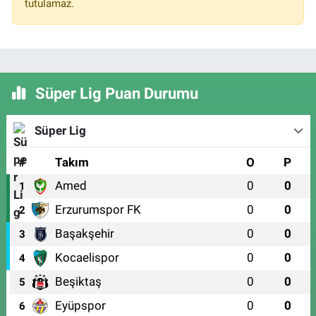
tutulamaz.
Süper Lig Puan Durumu
Süper Lig
#
Takım
O
P
Amed
0
0
1
Erzurumspor FK
0
0
2
Başakşehir
0
0
3
Kocaelispor
0
0
4
Beşiktaş
0
0
5
Eyüpspor
0
0
6