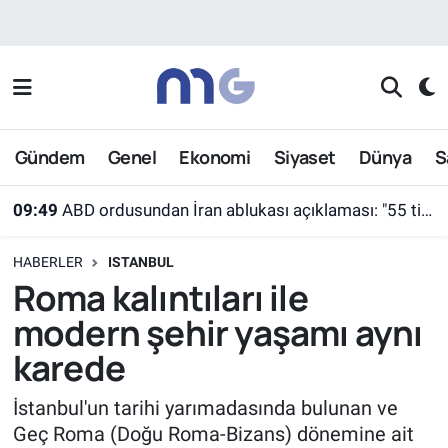
Nöbetçi Eczaneler
Hava Durumu
Gündem
Genel
Ekonomi
Siyaset
Dünya
S
İstanbul Namaz Vakitleri
09:49
ABD ordusundan İran ablukası açıklaması: "55 ticari gemi farklı rotalara yönlendirildi"
Trafik Durumu
HABERLER
ISTANBUL
Süper Lig Puan Durumu ve Fikstür
Roma kalıntıları ile
modern şehir yaşamı aynı
Tüm Manşetler
karede
Son Dakika Haberleri
İstanbul'un tarihi yarımadasında bulunan ve
Geç Roma (Doğu Roma-Bizans) dönemine ait
Haber Arşivi