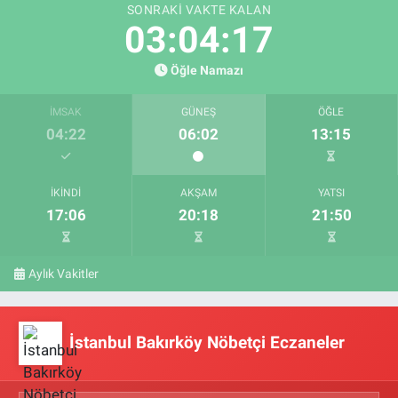
SONRAKI VAKTE KALAN
03:04:16
Öğle Namazı
İMSAK
GÜNEŞ
ÖĞLE
04:22
06:02
13:15
İKINDI
AKŞAM
YATSI
17:06
20:18
21:50
Aylık Vakitler
İstanbul Bakırköy Nöbetçi Eczaneler