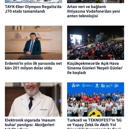
TAYK-Eker Olympos Regatta'da
Artan veri ve bağlantı
J70 etabı tamamlandı
ihtiyacına Vodafone'dan yeni
anten teknolojisi
Erdemir'in yılın ilk yarısında net
Küçükçekmece'de Açık Hava
kârı 201 milyon dolar oldu
Sinema Günleri 'Neşeli Günler'
ile başladı
Elektronik sigarada 'masum
Turkcell ve TEKNOFEST'in '5G
buhar' yanılgısı: Akciğerleri
ve Yapay Zekâ ile Akıllı Yol