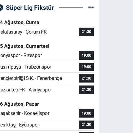
Süper Lig Fikstür
4 Ağustos, Cuma
alatasaray - Çorum FK
21:30
5 Ağustos, Cumartesi
onyaspor - Rizespor
19:00
asımpaşa - Trabzonspor
19:00
ençlerbirliği S.K. - Fenerbahçe
21:30
aziantep FK - Alanyaspor
21:30
6 Ağustos, Pazar
aşakşehir - Kocaelispor
19:00
eşiktaş - Eyüpspor
21:30