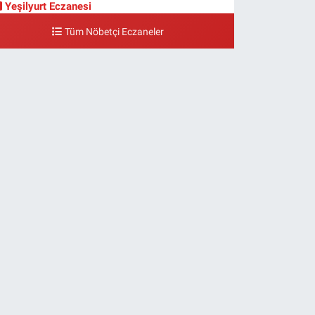
Yeşilyurt Eczanesi
eşilyurt Mahallesi Sipahioğlu Caddesi 13 B
Tüm Nöbetçi Eczaneler
0 (212) 573 15 20
Yol Tarifi Al
Akvaryum Eczanesi
enlikköy Mahallesi Eski Halkalı Caddesi 33 Akvaryum
anı Akua Florya AVMm Zemin Kat
0 (212) 574 24 20
Yol Tarifi Al