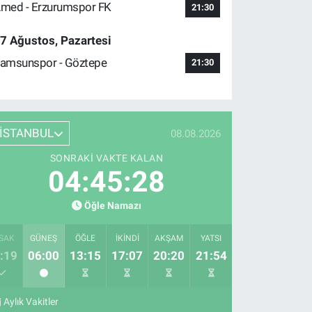
med - Erzurumspor FK
21:30
7 Ağustos, Pazartesi
amsunspor - Göztepe
21:30
İSTANBUL
08.08.2026
SONRAKI VAKTE KALAN
04:45:27
Öğle Namazı
SAK
GÜNEŞ
ÖĞLE
İKINDI
AKŞAM
YATSI
:19
06:00
13:15
17:07
20:20
21:54
Aylık Vakitler