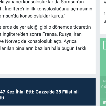
deki yabancı konsolosluklar da Samsun'un
A
ttı. İngiltere'nin ilk konsolosluğunu açmasının
1
amsun'da konsolosluklar kurdu.'
S
elerde de yer aldığı gibi o dönemde ticaretin
ngiltere'den sonra Fransa, Rusya, İran,
 ve Norveç de konsolosluk açtı. Ayrıca
lanılan binaların bazıları hâlâ bugün farklı
İM
04
 47 Kez İhlal Etti: Gazze’de 38 Filistinli
ti