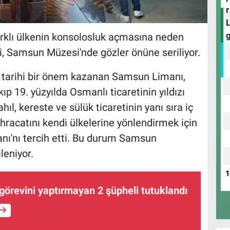
rklı ülkenin konsolosluk açmasına neden
, Samsun Müzesi'nde gözler önüne seriliyor.
te tarihi bir önem kazanan Samsun Limanı,
p 19. yüzyılda Osmanlı ticaretinin yıldızı
hıl, kereste ve sülük ticaretinin yanı sıra iç
racatını kendi ülkelerine yönlendirmek için
ı'nı tercih etti. Bu durum Samsun
leniyor.
 görevini yaptırmayan 2 şüpheli tutuklandı