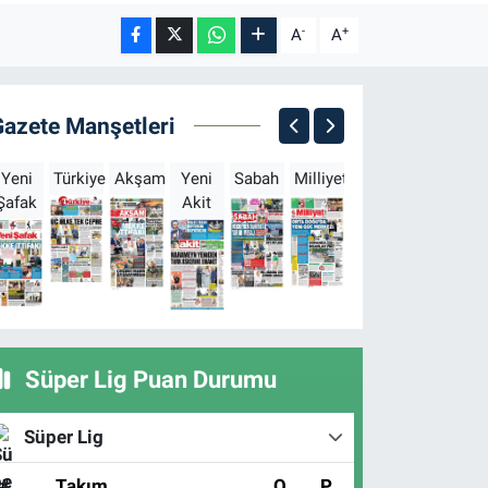
-
+
A
A
Gazete Manşetleri
Yeni
Türkiye
Akşam
Yeni
Sabah
Milliyet
Hürriyet
Türkgün
Şafak
Akit
B
Süper Lig Puan Durumu
Süper Lig
#
Takım
O
P