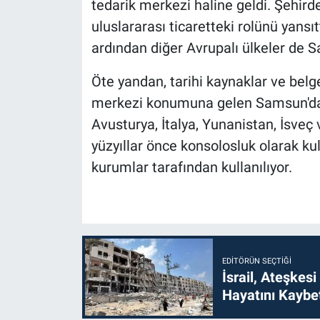
tedarik merkezi haline geldi. Şehir
uluslararası ticaretteki rolünü yansı
ardından diğer Avrupalı ülkeler de S
Öte yandan, tarihi kaynaklar ve belg
merkezi konumuna gelen Samsun'da İ
Avusturya, İtalya, Yunanistan, İsveç
yüzyıllar önce konsolosluk olarak kul
kurumlar tarafından kullanılıyor.
EDITÖRÜN SEÇTIĞI
İsrail, Ateşkesi
Hayatını Kaybet