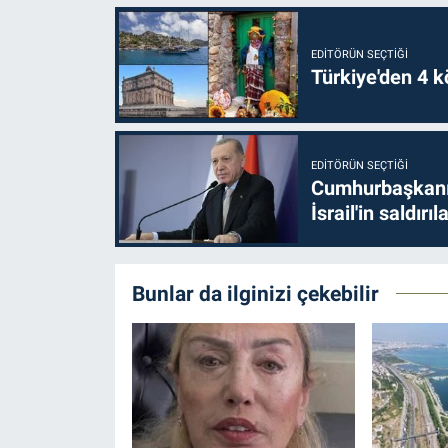
EDITÖRÜN SEÇTIĞI
Türkiye'den 4 kö
EDITÖRÜN SEÇTIĞI
Cumhurbaşkanı 
İsrail'in saldırı
Bunlar da ilginizi çekebilir