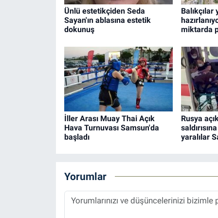
Ünlü estetikçiden Seda
Balıkçılar
Sayan'ın ablasına estetik
hazırlanıyo
dokunuş
miktarda p
İller Arası Muay Thai Açık
Rusya açık
Hava Turnuvası Samsun'da
saldırısın
başladı
yaralılar S
Yorumlar