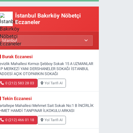
İstanbul Bakırköy Nöbetçi
Eczaneler
Burak Eczanesi
evizlik Mahallesi Kırmızı Şebboy Sokak 15 A UZMANLAR
IP MERKEZİ YANI DERSHANELER SOKAĞI İSTANBUL
ADDESİ AÇIK OTOPARKIN SOKAĞI
0 (212) 583 28 03
Yol Tarifi Al
Tekin Eczanesi
artaltepe Mahallesi Mehmet Sait Sokak No:1 B İNCİRLİK
HMET HAMDİ TANPINAR İLKOKULU ARKASI
0 (212) 466 01 18
Yol Tarifi Al