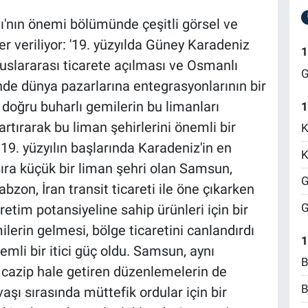
nın önemi bölümünde çeşitli görsel ve
er veriliyor: '19. yüzyılda Güney Karadeniz
1
luslararası ticarete açılması ve Osmanlı
G
inde dünya pazarlarına entegrasyonlarının bir
 doğru buharlı gemilerin bu limanları
1
 artırarak bu liman şehirlerini önemli bir
K
9. yüzyılın başlarında Karadeniz'in en
K
ıra küçük bir liman şehri olan Samsun,
G
rabzon, İran transit ticareti ile öne çıkarken
G
tim potansiyeline sahip ürünleri için bir
ilerin gelmesi, bölge ticaretini canlandırdı
1
emli bir itici güç oldu. Samsun, aynı
B
n cazip hale getiren düzenlemelerin de
B
vaşı sırasında müttefik ordular için bir