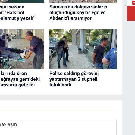
 yeni sezona
Samsun'da dalgakıranların
Y
r: 'Halk bol
oluşturduğu koylar Ege ve
alamut yiyecek'
Akdeniz'i aratmıyor
Ş
Y
larında dron
Polise saldırıp görevini
a uğrayan gemideki
yaptırmayan 2 şüpheli
amsun'a getirildi
tutuklandı