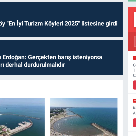
y "En İyi Turizm Köyleri 2025" listesine girdi
Erdoğan: Gerçekten barış isteniyorsa
ları derhal durdurulmalıdır
C
T
C
K
A