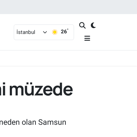
°
26
İstanbul
mi müzede
a neden olan Samsun