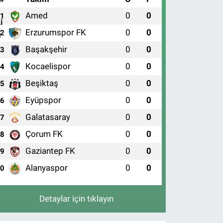
Amed
0
0
1
Erzurumspor FK
0
0
2
Başakşehir
0
0
3
Kocaelispor
0
0
4
Beşiktaş
0
0
5
Eyüpspor
0
0
6
Galatasaray
0
0
7
Çorum FK
0
0
8
Gaziantep FK
0
0
9
Alanyaspor
0
0
10
Detaylar için tıklayın