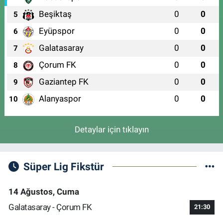
Beşiktaş
0
0
5
Eyüpspor
0
0
6
Galatasaray
0
0
7
Çorum FK
0
0
8
Gaziantep FK
0
0
9
Alanyaspor
0
0
10
Detaylar için tıklayın
Süper Lig Fikstür
14 Ağustos, Cuma
Galatasaray - Çorum FK
21:30