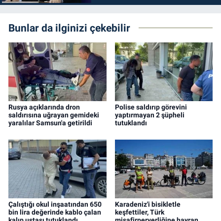
Bunlar da ilginizi çekebilir
Rusya açıklarında dron
Polise saldırıp görevini
saldırısına uğrayan gemideki
yaptırmayan 2 şüpheli
yaralılar Samsun'a getirildi
tutuklandı
Çalıştığı okul inşaatından 650
Karadeniz'i bisikletle
bin lira değerinde kablo çalan
keşfettiler, Türk
kalıp ustası tutuklandı
misafirperverliğine hayran