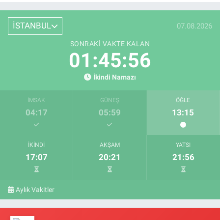
İSTANBUL
07.08.2026
SONRAKI VAKTE KALAN
01:45:55
İkindi Namazı
İMSAK
GÜNEŞ
ÖĞLE
04:17
05:59
13:15
İKINDI
AKŞAM
YATSI
17:07
20:21
21:56
Aylık Vakitler