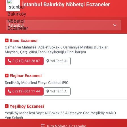
İstanbul Bakırköy Nöbetçi Eczaneler
Banu Eczanesi
Osmaniye Mahallesi Adalet Sokak 6 Osmaniye Minibüs Durakları
Meydanı, Çarşı girişi,Tarihi Kayıkçıoğlu Fırını karşısı
0 (212) 543 28 87
Yol Tarifi Al
Ekşinar Eczanesi
Şenlikköy Mahallesi Florya Caddesi 59C
0 (212) 601 11 44
Yol Tarifi Al
Yeşilköy Eczanesi
Yeşilköy Mahallesi Seyit Ali Sokak 55 A İstasyon Cad. Yeşilköy MADO
Yan Sokağı
Tüm Nöbetçi Eczaneler
0 (212) 571 71 77
Yol Tarifi Al