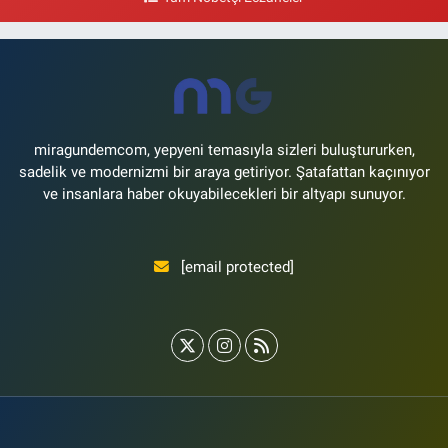
Lale Eczanesi
Ataköy 3-4-11. Kısım Mahallesi Dr. Remzi Kazancıgil Caddesi Ataköy
4.Kısım Çarşısı No:12 Ataköy 4.Kısım Çarşısı
0 (212) 559 99 99
Yol Tarifi Al
miragundemcom, yepyeni temasıyla sizleri buluştururken,
sadelik ve modernizmi bir araya getiriyor. Şatafattan kaçınıyor
ve insanlara haber okuyabilecekleri bir altyapı sunuyor.
[email protected]