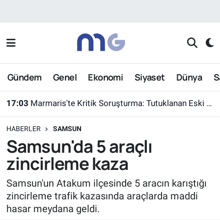
Nöbetçi Eczaneler
Hava Durumu
Gündem
Genel
Ekonomi
Siyaset
Dünya
S
İstanbul Namaz Vakitleri
17:03
Marmaris'te Kritik Soruşturma: Tutuklanan Eski Yüzbaşı Burkay Karatepe Yer Gösterdi
Trafik Durumu
HABERLER
SAMSUN
Süper Lig Puan Durumu ve Fikstür
Samsun'da 5 araçlı
zincirleme kaza
Tüm Manşetler
Samsun'un Atakum ilçesinde 5 aracın karıştığı
Son Dakika Haberleri
zincirleme trafik kazasında araçlarda maddi
hasar meydana geldi.
Haber Arşivi