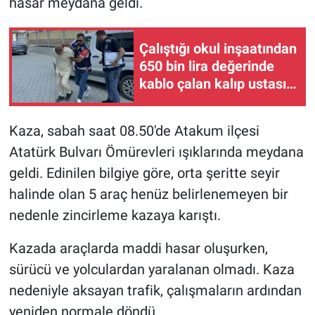
hasar meydana geldi.
Çalıştığı okul inşaatından
650 bin lira değerinde
kablo çalan kalıp ustası
tutuklandı
Kaza, sabah saat 08.50'de Atakum ilçesi
Atatürk Bulvarı Ömürevleri ışıklarında meydana
geldi. Edinilen bilgiye göre, orta şeritte seyir
halinde olan 5 araç henüz belirlenemeyen bir
nedenle zincirleme kazaya karıştı.
Kazada araçlarda maddi hasar oluşurken,
sürücü ve yolculardan yaralanan olmadı. Kaza
nedeniyle aksayan trafik, çalışmaların ardından
yeniden normale döndü.