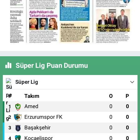
Süper Lig Puan Durumu
Süper Lig
#
Takım
O
P
Amed
0
0
1
Erzurumspor FK
0
0
2
Başakşehir
0
0
3
Kocaelispor
0
0
4