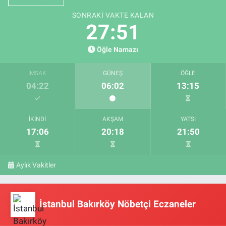
SONRAKI VAKTE KALAN
27:50
Öğle Namazı
İMSAK
GÜNEŞ
ÖĞLE
04:22
06:02
13:15
İKINDI
AKŞAM
YATSI
17:06
20:18
21:50
Aylık Vakitler
İstanbul Bakırköy Nöbetçi Eczaneler