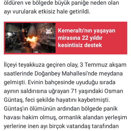
öldüren ve bölgede büyük paniğe neden olan
ayı vurularak etkisiz hale getirildi.
Kemeraltı'nın yaşayan
mirasına 22 yıldır
kesintisiz destek
İlçeyi teyakkuza geçiren olay, 3 Temmuz akşam
saatlerinde Doğanbey Mahallesi'nde meydana
gelmişti. Evinin bahçesinde uyuduğu sırada
ayının saldırısına uğrayan 71 yaşındaki Osman
Güntaş, feci şekilde hayatını kaybetmişti.
Güntaş'ın ölümünün ardından bölgede panik
havası hakim olmuş, ormanlık alandan yerleşim
yerlerine inen ayı birçok vatandaş tarafından