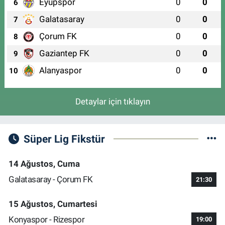
Eyüpspor
0
0
6
Galatasaray
0
0
7
Çorum FK
0
0
8
Gaziantep FK
0
0
9
Alanyaspor
0
0
10
Detaylar için tıklayın
Süper Lig Fikstür
14 Ağustos, Cuma
Galatasaray - Çorum FK
21:30
15 Ağustos, Cumartesi
Konyaspor - Rizespor
19:00