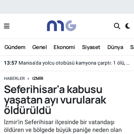
Nöbetçi Eczaneler
Hava Durumu
Gündem
Genel
Ekonomi
Siyaset
Dünya
S
İstanbul Namaz Vakitleri
13:57
Manisa'da yolcu otobüsü kamyona çarptı: 1 ölü, 7 yaralı
Trafik Durumu
HABERLER
IZMIR
Süper Lig Puan Durumu ve Fikstür
Seferihisar'a kabusu
yaşatan ayı vurularak
Tüm Manşetler
öldürüldü
Son Dakika Haberleri
İzmir'in Seferihisar ilçesinde bir vatandaşı
öldüren ve bölgede büyük paniğe neden olan
Haber Arşivi