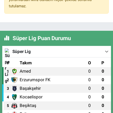
tutulamaz.
Süper Lig Puan Durumu
Süper Lig
#
Takım
O
P
Amed
0
0
1
Erzurumspor FK
0
0
2
Başakşehir
0
0
3
Kocaelispor
0
0
4
Beşiktaş
0
0
5