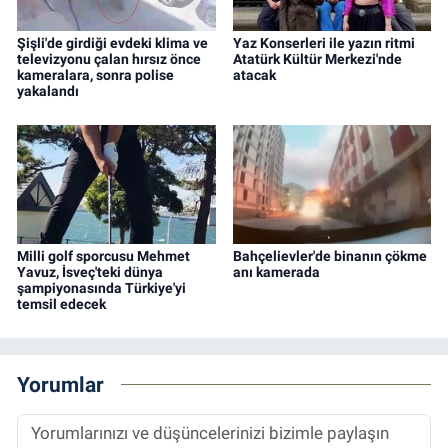
Şişli'de girdiği evdeki klima ve
Yaz Konserleri ile yazın ritmi
televizyonu çalan hırsız önce
Atatürk Kültür Merkezi'nde
kameralara, sonra polise
atacak
yakalandı
Milli golf sporcusu Mehmet
Bahçelievler'de binanın çökme
Yavuz, İsveç'teki dünya
anı kamerada
şampiyonasında Türkiye'yi
temsil edecek
Yorumlar