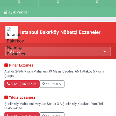
Aylık Vakitler
İstanbul Bakırköy Nöbetçi Eczaneler
Pınar Eczanesi
Ataköy 2-5-6. Kısım Mahallesi 19 Mayıs Caddesi 66 1 Ataköy 5.kısım
Çarşısı
0 (212) 559 37 05
Yol Tarifi Al
Yıldız Eczanesi
Şenlikköy Mahallesi Meydan Sokak 3 A Şenlikköy Karakolu Yanı Tel:
05455741616