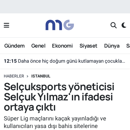
Nöbetçi Eczaneler
Hava Durumu
Gündem
Genel
Ekonomi
Siyaset
Dünya
S
İstanbul Namaz Vakitleri
12:15
Daha önce hiç doğum günü kutlamayan çocuklar ilk kez bu sevinci yaşadı
Trafik Durumu
HABERLER
ISTANBUL
Süper Lig Puan Durumu ve Fikstür
Selçuksports yöneticisi
Selçuk Yılmaz'ın ifadesi
Tüm Manşetler
ortaya çıktı
Son Dakika Haberleri
Süper Lig maçlarını kaçak yayınladığı ve
kullanıcıları yasa dışı bahis sitelerine
Haber Arşivi