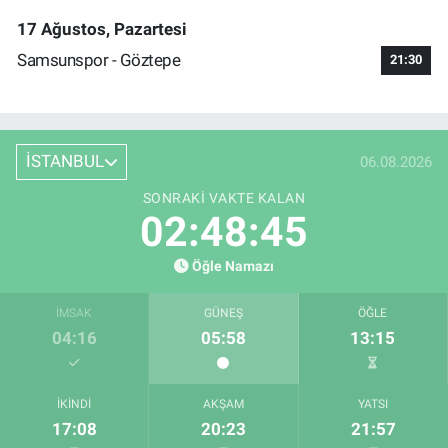
17 Ağustos, Pazartesi
Samsunspor - Göztepe
21:30
İSTANBUL
06.08.2026
SONRAKI VAKTE KALAN
02:48:44
Öğle Namazı
İMSAK
GÜNEŞ
ÖĞLE
04:16
05:58
13:15
İKINDI
AKŞAM
YATSI
17:08
20:23
21:57