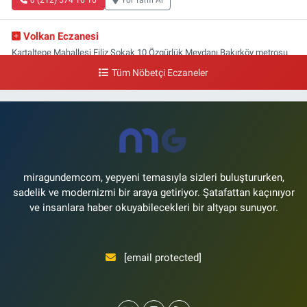
0 (212) 574 16 16
Yol Tarifi Al
Volkan Eczanesi
Kartaltepe Mahallesi Filiz Sokak 10 Özgürlük Meydanı,Bakırköy metrosu
çıkışı,Kız meslek lisesi sokağı aşağısı
Tüm Nöbetçi Eczaneler
0 (533) 496 36 65
Yol Tarifi Al
Yeni Hayat Eczanesi
Yeşilköy Mahallesi Doğruyol Sokak 7 A Dürümcü Baba'nın Bir Alt
Sokağı,Bitez Dondurmacısının Sokağı
0 (212) 663 11 97
Yol Tarifi Al
miragundemcom, yepyeni temasıyla sizleri buluştururken,
sadelik ve modernizmi bir araya getiriyor. Şatafattan kaçınıyor
ve insanlara haber okuyabilecekleri bir altyapı sunuyor.
[email protected]