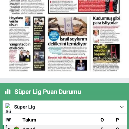
Süper Lig Puan Durumu
Süper Lig
#
Takım
O
P