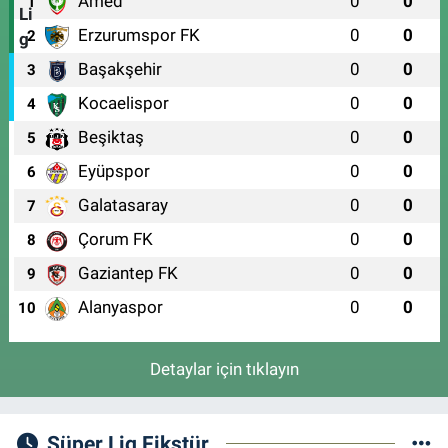
Amed
0
0
1
Erzurumspor FK
0
0
2
Başakşehir
0
0
3
Kocaelispor
0
0
4
Beşiktaş
0
0
5
Eyüpspor
0
0
6
Galatasaray
0
0
7
Çorum FK
0
0
8
Gaziantep FK
0
0
9
Alanyaspor
0
0
10
Detaylar için tıklayın
Süper Lig Fikstür