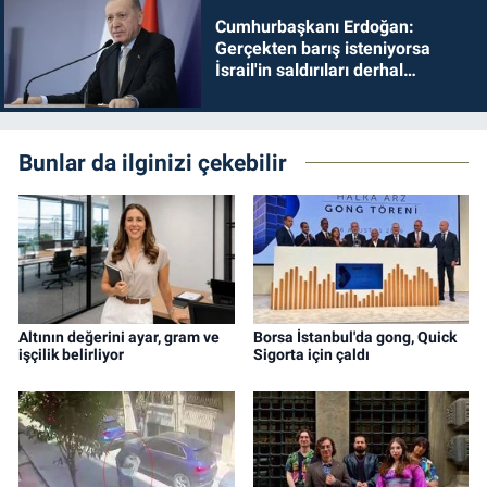
Cumhurbaşkanı Erdoğan:
Gerçekten barış isteniyorsa
İsrail'in saldırıları derhal
durdurulmalıdır
Bunlar da ilginizi çekebilir
Altının değerini ayar, gram ve
Borsa İstanbul'da gong, Quick
işçilik belirliyor
Sigorta için çaldı