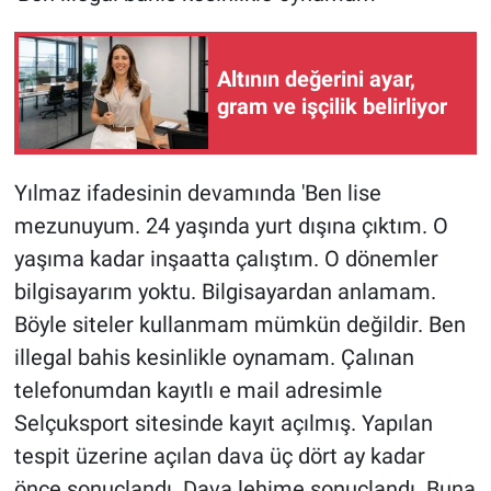
Altının değerini ayar,
gram ve işçilik belirliyor
Yılmaz ifadesinin devamında 'Ben lise
mezunuyum. 24 yaşında yurt dışına çıktım. O
yaşıma kadar inşaatta çalıştım. O dönemler
bilgisayarım yoktu. Bilgisayardan anlamam.
Böyle siteler kullanmam mümkün değildir. Ben
illegal bahis kesinlikle oynamam. Çalınan
telefonumdan kayıtlı e mail adresimle
Selçuksport sitesinde kayıt açılmış. Yapılan
tespit üzerine açılan dava üç dört ay kadar
önce sonuçlandı. Dava lehime sonuçlandı. Buna