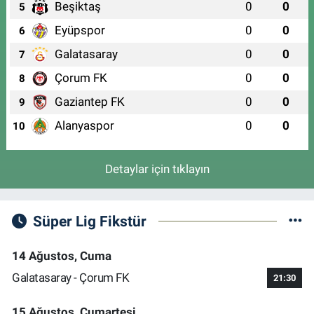
Beşiktaş
0
0
5
Eyüpspor
0
0
6
Galatasaray
0
0
7
Çorum FK
0
0
8
Gaziantep FK
0
0
9
Alanyaspor
0
0
10
Detaylar için tıklayın
Süper Lig Fikstür
14 Ağustos, Cuma
Galatasaray - Çorum FK
21:30
15 Ağustos, Cumartesi