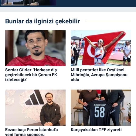
durdurulmalıdır
Bunlar da ilginizi çekebilir
Serdar Gürler: 'Herkese diş
Milli pentatlet İlke Özyüksel
geçirebilecek bir Çorum FK
Mihrioğlu, Avrupa Şampiyonu
izleteceğiz'
oldu
Eczacıbaşı Peron İstanbul'a
Karşıyaka'dan TFF ziyareti
yeni forma sponsoru