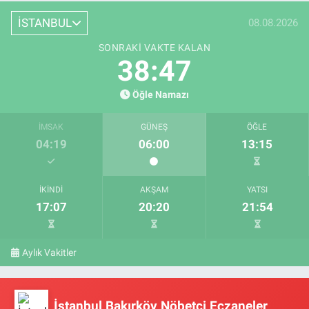
İSTANBUL
08.08.2026
SONRAKI VAKTE KALAN
38:47
Öğle Namazı
İMSAK
GÜNEŞ
ÖĞLE
04:19
06:00
13:15
İKINDI
AKŞAM
YATSI
17:07
20:20
21:54
Aylık Vakitler
İstanbul Bakırköy Nöbetçi Eczaneler