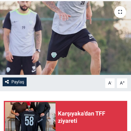
Paylaş
-
+
A
A
Karşıyaka'dan TFF
ziyareti