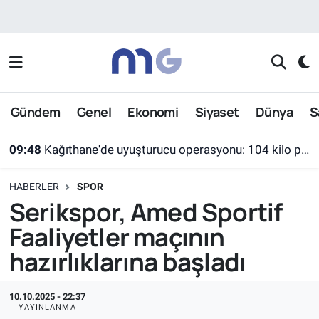
Nöbetçi Eczaneler
Hava Durumu
Gündem
Genel
Ekonomi
Siyaset
Dünya
S
İstanbul Namaz Vakitleri
09:48
Kağıthane'de uyuşturucu operasyonu: 104 kilo pregabalin ele geçirildi
Trafik Durumu
HABERLER
SPOR
Süper Lig Puan Durumu ve Fikstür
Serikspor, Amed Sportif
Faaliyetler maçının
Tüm Manşetler
hazırlıklarına başladı
Son Dakika Haberleri
10.10.2025 - 22:37
Haber Arşivi
YAYINLANMA