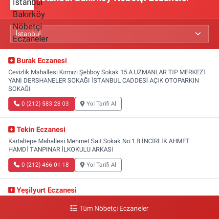
Burak Eczanesi
Cevizlik Mahallesi Kırmızı Şebboy Sokak 15 A UZMANLAR TIP MERKEZİ
YANI DERSHANELER SOKAĞI İSTANBUL CADDESİ AÇIK OTOPARKIN
SOKAĞI
0 (212) 583 28 03
Yol Tarifi Al
Tekin Eczanesi
Kartaltepe Mahallesi Mehmet Sait Sokak No:1 B İNCİRLİK AHMET
HAMDİ TANPINAR İLKOKULU ARKASI
0 (212) 466 01 18
Yol Tarifi Al
Yeşilyurt Eczanesi
Yeşilyurt Mahallesi Sipahioğlu Caddesi 13 B
Tüm Nöbetçi Eczaneler
0 (212) 573 15 20
Yol Tarifi Al