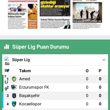
Süper Lig Puan Durumu
Süper Lig
#
Takım
O
P
Amed
0
0
1
Erzurumspor FK
0
0
2
Başakşehir
0
0
3
Kocaelispor
0
0
4