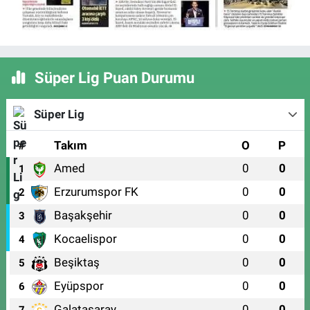
Süper Lig Puan Durumu
Süper Lig
#
Takım
O
P
Amed
0
0
1
Erzurumspor FK
0
0
2
Başakşehir
0
0
3
Kocaelispor
0
0
4
Beşiktaş
0
0
5
Eyüpspor
0
0
6
Galatasaray
0
0