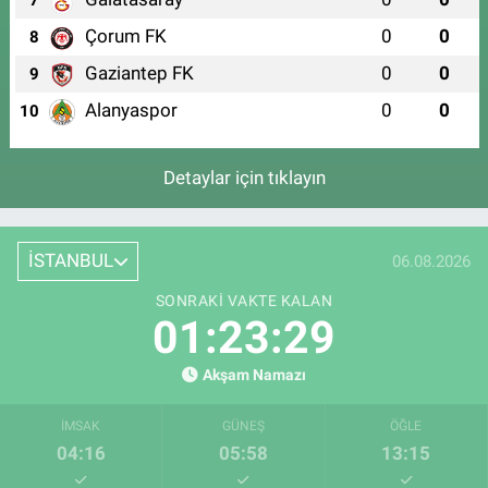
7
Çorum FK
0
0
8
Gaziantep FK
0
0
9
Alanyaspor
0
0
10
Detaylar için tıklayın
İSTANBUL
06.08.2026
SONRAKI VAKTE KALAN
01:23:29
Akşam Namazı
İMSAK
GÜNEŞ
ÖĞLE
04:16
05:58
13:15