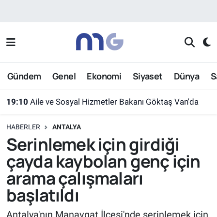
Nöbetçi Eczaneler
Hava Durumu
Gündem
Genel
Ekonomi
Siyaset
Dünya
S
İstanbul Namaz Vakitleri
19:10
Aile ve Sosyal Hizmetler Bakanı Göktaş Van'da
Trafik Durumu
HABERLER
ANTALYA
Süper Lig Puan Durumu ve Fikstür
Serinlemek için girdiği
çayda kaybolan genç için
Tüm Manşetler
arama çalışmaları
Son Dakika Haberleri
başlatıldı
Haber Arşivi
Antalya'nın Manavgat İlçesi'nde serinlemek için