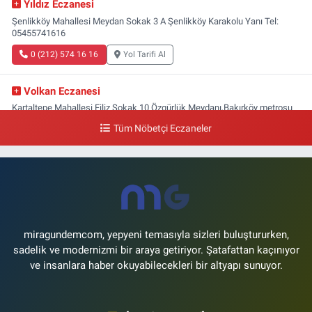
Yıldız Eczanesi
Şenlikköy Mahallesi Meydan Sokak 3 A Şenlikköy Karakolu Yanı Tel:
05455741616
0 (212) 574 16 16
Yol Tarifi Al
Volkan Eczanesi
Kartaltepe Mahallesi Filiz Sokak 10 Özgürlük Meydanı,Bakırköy metrosu
çıkışı,Kız meslek lisesi sokağı aşağısı
Tüm Nöbetçi Eczaneler
0 (533) 496 36 65
Yol Tarifi Al
Yeni Hayat Eczanesi
Yeşilköy Mahallesi Doğruyol Sokak 7 A Dürümcü Baba'nın Bir Alt
Sokağı,Bitez Dondurmacısının Sokağı
0 (212) 663 11 97
Yol Tarifi Al
miragundemcom, yepyeni temasıyla sizleri buluştururken,
sadelik ve modernizmi bir araya getiriyor. Şatafattan kaçınıyor
ve insanlara haber okuyabilecekleri bir altyapı sunuyor.