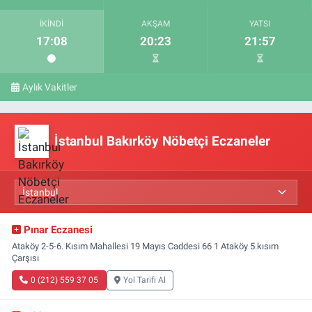
İKINDI
AKŞAM
YATSI
17:08
20:23
21:57
Aylık Vakitler
İstanbul Bakırköy Nöbetçi Eczaneler
Pınar Eczanesi
Ataköy 2-5-6. Kısım Mahallesi 19 Mayıs Caddesi 66 1 Ataköy 5.kısım
Çarşısı
0 (212) 559 37 05
Yol Tarifi Al