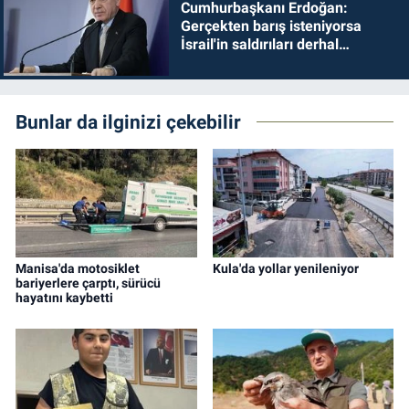
Cumhurbaşkanı Erdoğan:
Gerçekten barış isteniyorsa
İsrail'in saldırıları derhal
durdurulmalıdır
Bunlar da ilginizi çekebilir
Manisa'da motosiklet
Kula'da yollar yenileniyor
bariyerlere çarptı, sürücü
hayatını kaybetti