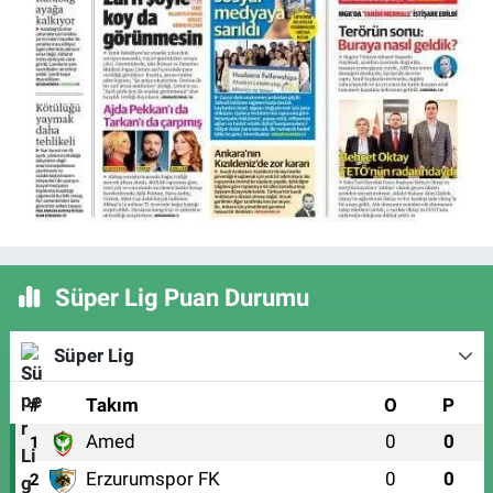
Süper Lig Puan Durumu
Süper Lig
#
Takım
O
P
Amed
0
0
1
Erzurumspor FK
0
0
2