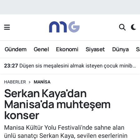
Nöbetçi Eczaneler
Hava Durumu
Gündem
Genel
Ekonomi
Siyaset
Dünya
S
İstanbul Namaz Vakitleri
23:27
Düşen sis meşalesini almak isteyen çocuk minibüsün altında kaldı
Trafik Durumu
HABERLER
MANISA
Süper Lig Puan Durumu ve Fikstür
Serkan Kaya'dan
Manisa'da muhteşem
Tüm Manşetler
konser
Son Dakika Haberleri
Manisa Kültür Yolu Festivali'nde sahne alan
ünlü sanatçı Serkan Kaya, sevilen eserlerinin
Haber Arşivi