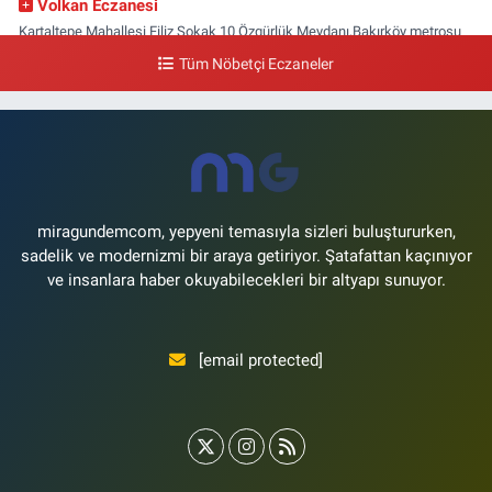
Volkan Eczanesi
Kartaltepe Mahallesi Filiz Sokak 10 Özgürlük Meydanı,Bakırköy metrosu
çıkışı,Kız meslek lisesi sokağı aşağısı
Tüm Nöbetçi Eczaneler
0 (533) 496 36 65
Yol Tarifi Al
Yeni Hayat Eczanesi
Yeşilköy Mahallesi Doğruyol Sokak 7 A Dürümcü Baba'nın Bir Alt
Sokağı,Bitez Dondurmacısının Sokağı
0 (212) 663 11 97
Yol Tarifi Al
miragundemcom, yepyeni temasıyla sizleri buluştururken,
sadelik ve modernizmi bir araya getiriyor. Şatafattan kaçınıyor
ve insanlara haber okuyabilecekleri bir altyapı sunuyor.
[email protected]