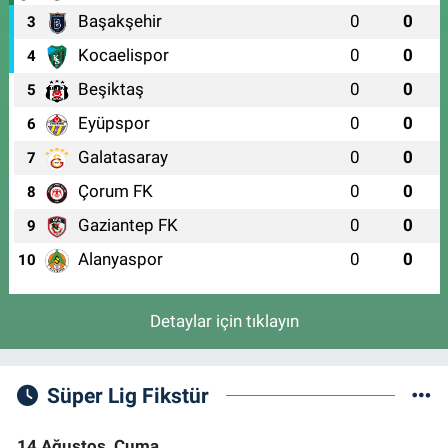
Başakşehir
0
0
3
Kocaelispor
0
0
4
Beşiktaş
0
0
5
Eyüpspor
0
0
6
Galatasaray
0
0
7
Çorum FK
0
0
8
Gaziantep FK
0
0
9
Alanyaspor
0
0
10
Detaylar için tıklayın
Süper Lig Fikstür
14 Ağustos, Cuma