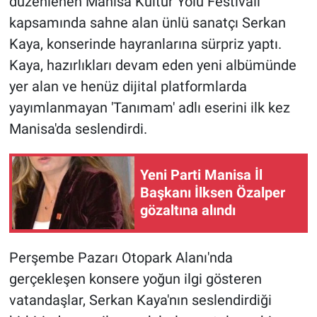
düzenlenen Manisa Kültür Yolu Festivali
kapsamında sahne alan ünlü sanatçı Serkan
Kaya, konserinde hayranlarına sürpriz yaptı.
Kaya, hazırlıkları devam eden yeni albümünde
yer alan ve henüz dijital platformlarda
yayımlanmayan 'Tanımam' adlı eserini ilk kez
Manisa'da seslendirdi.
Yeni Parti Manisa İl
Başkanı İlksen Özalper
gözaltına alındı
Perşembe Pazarı Otopark Alanı'nda
gerçekleşen konsere yoğun ilgi gösteren
vatandaşlar, Serkan Kaya'nın seslendirdiği