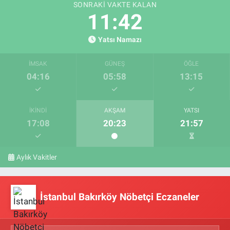
SONRAKI VAKTE KALAN
11:41
Yatsı Namazı
İMSAK
GÜNEŞ
ÖĞLE
04:16
05:58
13:15
İKINDI
AKŞAM
YATSI
17:08
20:23
21:57
Aylık Vakitler
İstanbul Bakırköy Nöbetçi Eczaneler