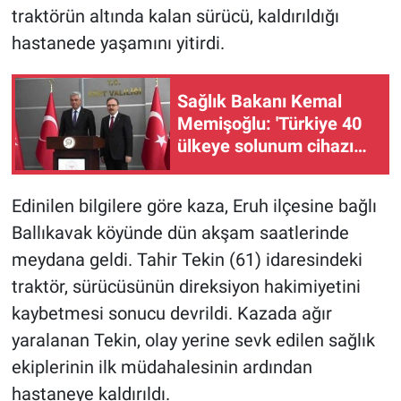
traktörün altında kalan sürücü, kaldırıldığı
hastanede yaşamını yitirdi.
Sağlık Bakanı Kemal
Memişoğlu: 'Türkiye 40
ülkeye solunum cihazı
ihraç eden bir ülke
konumuna geldi'
Edinilen bilgilere göre kaza, Eruh ilçesine bağlı
Ballıkavak köyünde dün akşam saatlerinde
meydana geldi. Tahir Tekin (61) idaresindeki
traktör, sürücüsünün direksiyon hakimiyetini
kaybetmesi sonucu devrildi. Kazada ağır
yaralanan Tekin, olay yerine sevk edilen sağlık
ekiplerinin ilk müdahalesinin ardından
hastaneye kaldırıldı.