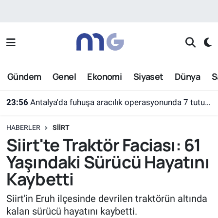
Nöbetçi Eczaneler
Hava Durumu
Gündem
Genel
Ekonomi
Siyaset
Dünya
S
İstanbul Namaz Vakitleri
23:56
Antalya'da fuhuşa aracılık operasyonunda 7 tutuklama
Trafik Durumu
HABERLER
SIIRT
Süper Lig Puan Durumu ve Fikstür
Siirt'te Traktör Faciası: 61
Yaşındaki Sürücü Hayatını
Tüm Manşetler
Kaybetti
Son Dakika Haberleri
Siirt'in Eruh ilçesinde devrilen traktörün altında
kalan sürücü hayatını kaybetti.
Haber Arşivi