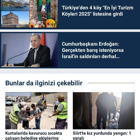
Türkiye'den 4 köy "En İyi Turizm
Köyleri 2025" listesine girdi
Cumhurbaşkanı Erdoğan:
Gerçekten barış isteniyorsa
İsrail'in saldırıları derhal
durdurulmalıdır
Bunlar da ilginizi çekebilir
Kurtalan'da kavurucu sıcakta
Siirt'te kız yurdunda yangın: 1
çalışan belediye ekiplerine
yaralı