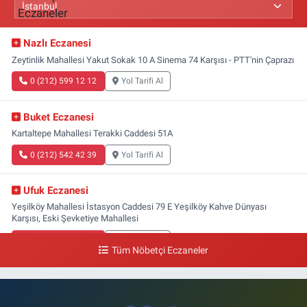
Nazlı Eczanesi
Zeytinlik Mahallesi Yakut Sokak 10 A Sinema 74 Karşısı - PTT'nin Çaprazı
0 (212) 599 12 12
Yol Tarifi Al
Buket Eczanesi
Kartaltepe Mahallesi Terakki Caddesi 51A
0 (212) 542 42 39
Yol Tarifi Al
Ufuk Eczanesi
Yeşilköy Mahallesi İstasyon Caddesi 79 E Yeşilköy Kahve Dünyası
Karşısı, Eski Şevketiye Mahallesi
0 (212) 663 03 25
Yol Tarifi Al
Tüm Nöbetçi Eczaneler
Nimet Eczanesi
Basınköy Mahallesi Yan Sokak 1-1 A Şenlikköy Polis Karakolu Karşısı Elit
Tıp Merkezi Yanı