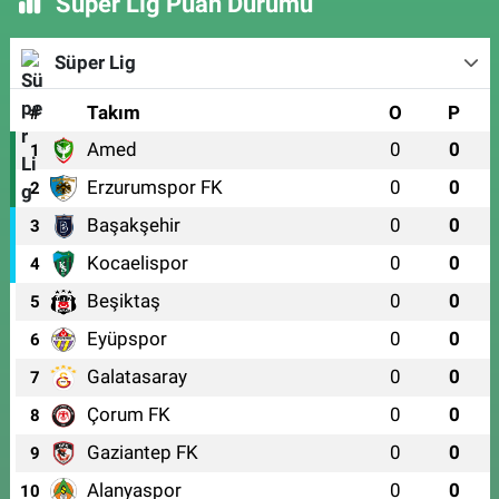
Süper Lig Puan Durumu
Süper Lig
#
Takım
O
P
Amed
0
0
1
Erzurumspor FK
0
0
2
Başakşehir
0
0
3
Kocaelispor
0
0
4
Beşiktaş
0
0
5
Eyüpspor
0
0
6
Galatasaray
0
0
7
Çorum FK
0
0
8
Gaziantep FK
0
0
9
Alanyaspor
0
0
10