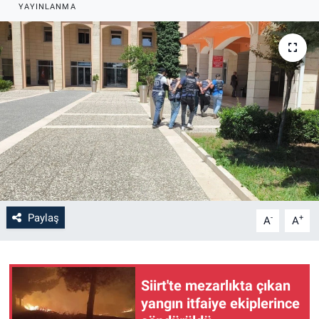
YAYINLANMA
Paylaş
-
+
A
A
Siirt'te mezarlıkta çıkan
yangın itfaiye ekiplerince