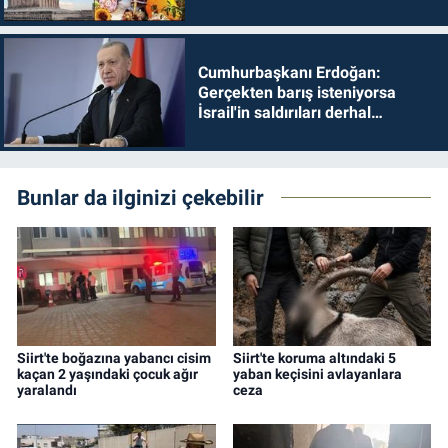
Cumhurbaşkanı Erdoğan:
Gerçekten barış isteniyorsa
İsrail'in saldırıları derhal
durdurulmalıdır
Bunlar da ilginizi çekebilir
Siirt'te boğazına yabancı cisim
Siirt'te koruma altındaki 5
kaçan 2 yaşındaki çocuk ağır
yaban keçisini avlayanlara
yaralandı
ceza