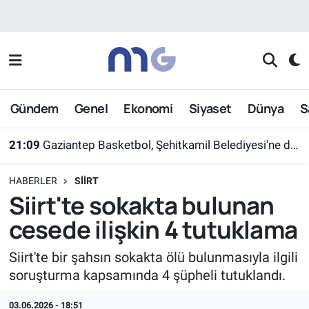
Nöbetçi Eczaneler
Hava Durumu
Gündem
Genel
Ekonomi
Siyaset
Dünya
S
İstanbul Namaz Vakitleri
21:09
Gaziantep Basketbol, Şehitkamil Belediyesi'ne devredildi
Trafik Durumu
HABERLER
SIIRT
Süper Lig Puan Durumu ve Fikstür
Siirt'te sokakta bulunan
cesede ilişkin 4 tutuklama
Tüm Manşetler
Siirt'te bir şahsın sokakta ölü bulunmasıyla ilgili
Son Dakika Haberleri
soruşturma kapsamında 4 şüpheli tutuklandı.
Haber Arşivi
03.06.2026 - 18:51