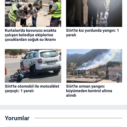
Kurtalan'da kavurucu sıcakta
Siirt'te kız yurdunda yangın: 1
çalışan belediye ekiplerine
yaralı
çocuklardan soğuk su ikramı
Siirt'te otomobil ile motosiklet
Siirt'te orman yangını
çarpıştı: 1 yaralı
büyümeden kontrol altına
alındı
Yorumlar