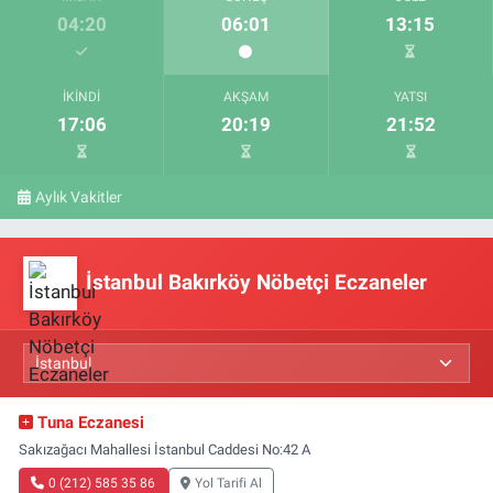
04:20
06:01
13:15
İKINDI
AKŞAM
YATSI
17:06
20:19
21:52
Aylık Vakitler
İstanbul Bakırköy Nöbetçi Eczaneler
Tuna Eczanesi
Sakızağacı Mahallesi İstanbul Caddesi No:42 A
0 (212) 585 35 86
Yol Tarifi Al