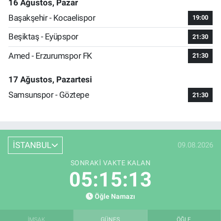
16 Ağustos, Pazar
Başakşehir - Kocaelispor
19:00
Beşiktaş - Eyüpspor
21:30
Amed - Erzurumspor FK
21:30
17 Ağustos, Pazartesi
Samsunspor - Göztepe
21:30
İSTANBUL
09.08.2026
SONRAKI VAKTE KALAN
05:15:12
Öğle Namazı
İMSAK
GÜNEŞ
ÖĞLE