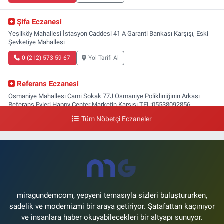
Şifa Eczanesi
Yeşilköy Mahallesi İstasyon Caddesi 41 A Garanti Bankası Karşışı, Eski
Şevketiye Mahallesi
0 (212) 573 59 67
Yol Tarifi Al
Referans Eczanesi
Osmaniye Mahallesi Cami Sokak 77J Osmaniye Polikliniğinin Arkası
Referans Evleri Happy Center Marketin Karşısı TEL:05538092856
Tüm Nöbetçi Eczaneler
0 (212) 809 28 56
Yol Tarifi Al
Bayraktar Eczanesi
Şenlikköy Mahallesi Harman Sokak 43 4B Flyinn Avm yaya girişi karşısı,
Mali Kuaför yanı .
0 (212) 573 11 12
Yol Tarifi Al
miragundemcom, yepyeni temasıyla sizleri buluştururken,
sadelik ve modernizmi bir araya getiriyor. Şatafattan kaçınıyor
ve insanlara haber okuyabilecekleri bir altyapı sunuyor.