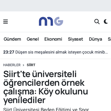
Nöbetçi Eczaneler
Hava Durumu
Gündem
Genel
Ekonomi
Siyaset
Dünya
S
İstanbul Namaz Vakitleri
23:27
Düşen sis meşalesini almak isteyen çocuk minibüsün altında kaldı
Trafik Durumu
HABERLER
SIIRT
Süper Lig Puan Durumu ve Fikstür
Siirt'te üniversiteli
öğrencilerden örnek
Tüm Manşetler
çalışma: Köy okulunu
Son Dakika Haberleri
yenilediler
Haber Arşivi
Siirt Üniversitesi Beden Eğitimi ve Spor