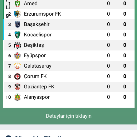
Amed
0
0
1
Erzurumspor FK
0
0
2
Başakşehir
0
0
3
Kocaelispor
0
0
4
Beşiktaş
0
0
5
Eyüpspor
0
0
6
Galatasaray
0
0
7
Çorum FK
0
0
8
Gaziantep FK
0
0
9
Alanyaspor
0
0
10
Detaylar için tıklayın