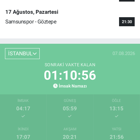
17 Ağustos, Pazartesi
Samsunspor - Göztepe
21:30
İSTANBUL
07.08.2026
SONRAKI VAKTE KALAN
01:10:55
İmsak Namazı
İMSAK
GÜNEŞ
ÖĞLE
04:17
05:59
13:15
İKINDI
AKŞAM
YATSI
17:07
20:21
21:56