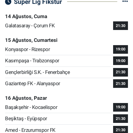
Süper Lig Fikstür
14 Ağustos, Cuma
Galatasaray - Çorum FK
21:30
15 Ağustos, Cumartesi
Konyaspor - Rizespor
19:00
Kasımpaşa - Trabzonspor
19:00
Gençlerbirliği S.K. - Fenerbahçe
21:30
Gaziantep FK - Alanyaspor
21:30
16 Ağustos, Pazar
Başakşehir - Kocaelispor
19:00
Beşiktaş - Eyüpspor
21:30
Amed - Erzurumspor FK
21:30