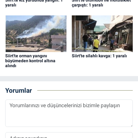
Siirt'te kız yurdunda yangın: 1
Siirt'te otomobil ile motosiklet
yaralı
çarpıştı: 1 yaralı
Siirt'te orman yangını
Siirt'te silahlı kavga: 1 yaralı
büyümeden kontrol altına
alındı
Yorumlar