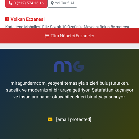
0 (212) 574 16 16
Yol Tarifi Al
Volkan Eczanesi
Kartaltepe Mahallesi Filiz Sokak 10 Özgürlük Meydanı,Bakırköy metrosu
çıkışı,Kız meslek lisesi sokağı aşağısı
Tüm Nöbetçi Eczaneler
0 (533) 496 36 65
Yol Tarifi Al
Yeni Hayat Eczanesi
Yeşilköy Mahallesi Doğruyol Sokak 7 A Dürümcü Baba'nın Bir Alt
Sokağı,Bitez Dondurmacısının Sokağı
0 (212) 663 11 97
Yol Tarifi Al
miragundemcom, yepyeni temasıyla sizleri buluştururken,
sadelik ve modernizmi bir araya getiriyor. Şatafattan kaçınıyor
ve insanlara haber okuyabilecekleri bir altyapı sunuyor.
[email protected]