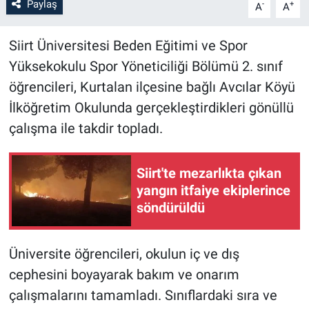
Paylaş
-
+
A
A
Siirt Üniversitesi Beden Eğitimi ve Spor
Yüksekokulu Spor Yöneticiliği Bölümü 2. sınıf
öğrencileri, Kurtalan ilçesine bağlı Avcılar Köyü
İlköğretim Okulunda gerçekleştirdikleri gönüllü
çalışma ile takdir topladı.
Siirt'te mezarlıkta çıkan
yangın itfaiye ekiplerince
söndürüldü
Üniversite öğrencileri, okulun iç ve dış
cephesini boyayarak bakım ve onarım
çalışmalarını tamamladı. Sınıflardaki sıra ve