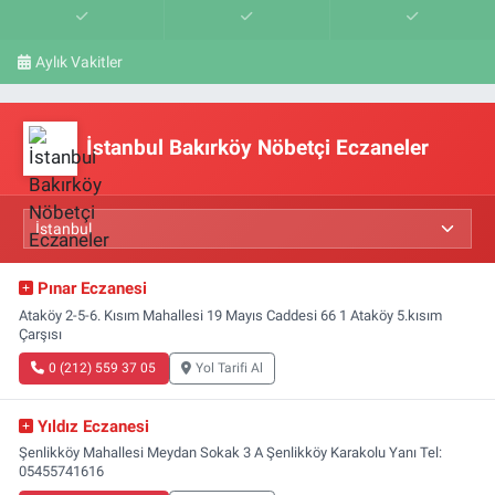
Aylık Vakitler
İstanbul Bakırköy Nöbetçi Eczaneler
Pınar Eczanesi
Ataköy 2-5-6. Kısım Mahallesi 19 Mayıs Caddesi 66 1 Ataköy 5.kısım
Çarşısı
0 (212) 559 37 05
Yol Tarifi Al
Yıldız Eczanesi
Şenlikköy Mahallesi Meydan Sokak 3 A Şenlikköy Karakolu Yanı Tel:
05455741616