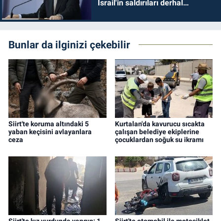
İsrail'in saldırıları derhal
durdurulmalıdır
Bunlar da ilginizi çekebilir
Siirt'te koruma altındaki 5
Kurtalan'da kavurucu sıcakta
yaban keçisini avlayanlara
çalışan belediye ekiplerine
ceza
çocuklardan soğuk su ikramı