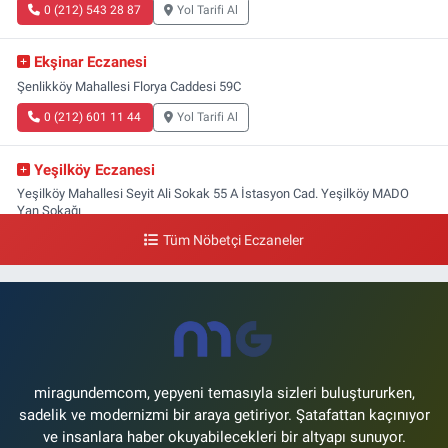
0 (212) 543 28 87
Yol Tarifi Al
Ekşinar Eczanesi
Şenlikköy Mahallesi Florya Caddesi 59C
0 (212) 601 11 44
Yol Tarifi Al
Yeşilköy Eczanesi
Yeşilköy Mahallesi Seyit Ali Sokak 55 A İstasyon Cad. Yeşilköy MADO
Yan Sokağı
Tüm Nöbetçi Eczaneler
0 (212) 571 71 77
Yol Tarifi Al
Lale Eczanesi
Ataköy 3-4-11. Kısım Mahallesi Dr. Remzi Kazancıgil Caddesi Ataköy
4.Kısım Çarşısı No:12 Ataköy 4.Kısım Çarşısı
0 (212) 559 99 99
Yol Tarifi Al
miragundemcom, yepyeni temasıyla sizleri buluştururken,
sadelik ve modernizmi bir araya getiriyor. Şatafattan kaçınıyor
ve insanlara haber okuyabilecekleri bir altyapı sunuyor.