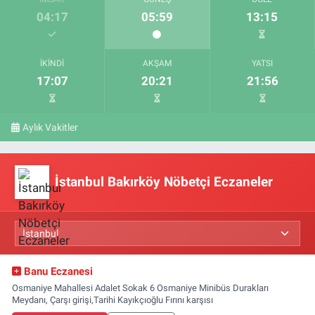
04:17
05:59
13:15
İKINDI
AKŞAM
YATSI
17:07
20:21
21:56
Aylık Vakitler
İstanbul Bakırköy Nöbetçi Eczaneler
Banu Eczanesi
Osmaniye Mahallesi Adalet Sokak 6 Osmaniye Minibüs Durakları
Meydanı, Çarşı girişi,Tarihi Kayıkçıoğlu Fırını karşısı