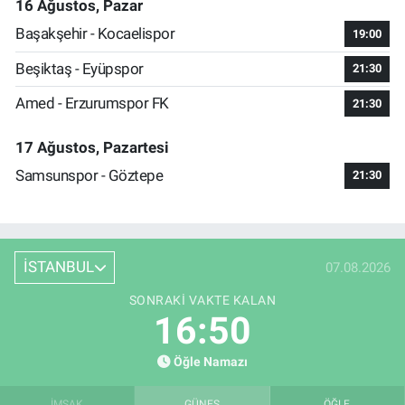
16 Ağustos, Pazar
Başakşehir - Kocaelispor
19:00
Beşiktaş - Eyüpspor
21:30
Amed - Erzurumspor FK
21:30
17 Ağustos, Pazartesi
Samsunspor - Göztepe
21:30
İSTANBUL
07.08.2026
SONRAKI VAKTE KALAN
16:49
Öğle Namazı
İMSAK
GÜNEŞ
ÖĞLE