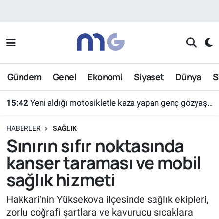
Nöbetçi Eczaneler
Hava Durumu
Gündem
Genel
Ekonomi
Siyaset
Dünya
S
İstanbul Namaz Vakitleri
15:42
Yeni aldığı motosikletle kaza yapan genç gözyaşları arasında toprağa verildi
Trafik Durumu
HABERLER
SAĞLIK
Süper Lig Puan Durumu ve Fikstür
Sınırın sıfır noktasında
kanser taraması ve mobil
Tüm Manşetler
sağlık hizmeti
Son Dakika Haberleri
Hakkari'nin Yüksekova ilçesinde sağlık ekipleri,
zorlu coğrafi şartlara ve kavurucu sıcaklara
Haber Arşivi