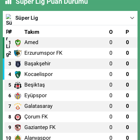
Süper Lig Puan Durumu
Süper Lig
#
Takım
O
P
Amed
0
0
1
Erzurumspor FK
0
0
2
Başakşehir
0
0
3
Kocaelispor
0
0
4
Beşiktaş
0
0
5
Eyüpspor
0
0
6
Galatasaray
0
0
7
Çorum FK
0
0
8
Gaziantep FK
0
0
9
Alanyaspor
0
0
10