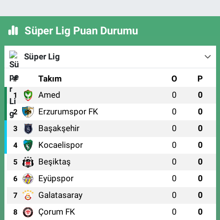
Süper Lig Puan Durumu
Süper Lig
#
Takım
O
P
Amed
0
0
1
Erzurumspor FK
0
0
2
Başakşehir
0
0
3
Kocaelispor
0
0
4
Beşiktaş
0
0
5
Eyüpspor
0
0
6
Galatasaray
0
0
7
Çorum FK
0
0
8