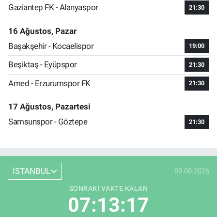
Gaziantep FK - Alanyaspor
21:30
16 Ağustos, Pazar
Başakşehir - Kocaelispor
19:00
Beşiktaş - Eyüpspor
21:30
Amed - Erzurumspor FK
21:30
17 Ağustos, Pazartesi
Samsunspor - Göztepe
21:30
İSTANBUL
09.08.2026
SONRAKI VAKTE KALAN
07:13:17