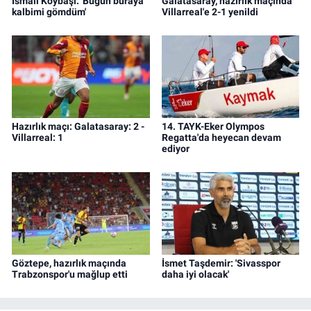
İsmail Köybaşı: 'Bugün buraya
Galatasaray, hazırlık maçında
kalbimi gömdüm'
Villarreal'e 2-1 yenildi
Hazırlık maçı: Galatasaray: 2 -
14. TAYK-Eker Olympos
Villarreal: 1
Regatta'da heyecan devam
ediyor
Göztepe, hazırlık maçında
İsmet Taşdemir: 'Sivasspor
Trabzonspor'u mağlup etti
daha iyi olacak'