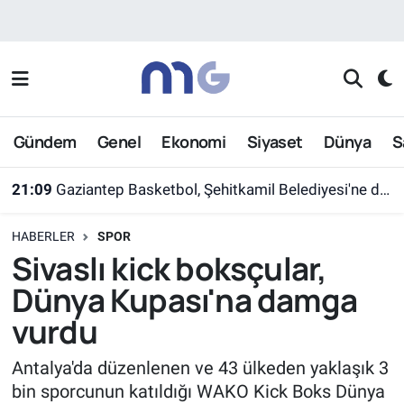
Nöbetçi Eczaneler
Hava Durumu
Gündem
Genel
Ekonomi
Siyaset
Dünya
S
İstanbul Namaz Vakitleri
21:09
Gaziantep Basketbol, Şehitkamil Belediyesi'ne devredildi
Trafik Durumu
HABERLER
SPOR
Süper Lig Puan Durumu ve Fikstür
Sivaslı kick boksçular,
Dünya Kupası'na damga
Tüm Manşetler
vurdu
Son Dakika Haberleri
Antalya'da düzenlenen ve 43 ülkeden yaklaşık 3
bin sporcunun katıldığı WAKO Kick Boks Dünya
Haber Arşivi