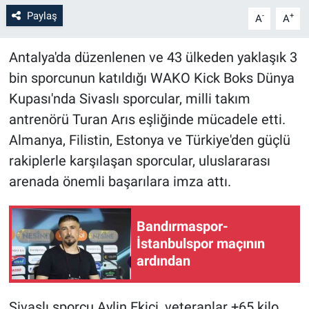
Paylaş
-
+
A
A
Antalya'da düzenlenen ve 43 ülkeden yaklaşık 3
bin sporcunun katıldığı WAKO Kick Boks Dünya
Kupası'nda Sivaslı sporcular, milli takım
antrenörü Turan Arıs eşliğinde mücadele etti.
Almanya, Filistin, Estonya ve Türkiye'den güçlü
rakiplerle karşılaşan sporcular, uluslararası
arenada önemli başarılara imza attı.
Bandırmaspor-
İstanbulspor maçının
ardından
Sivaslı sporcu Aylin Ekici, veteranlar +65 kilo