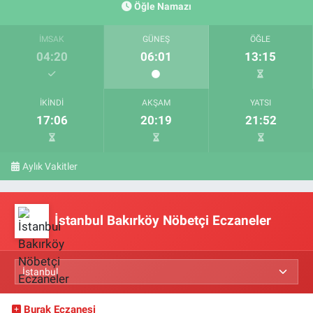
Öğle Namazı
İMSAK
GÜNEŞ
ÖĞLE
04:20
06:01
13:15
İKINDI
AKŞAM
YATSI
17:06
20:19
21:52
Aylık Vakitler
İstanbul Bakırköy Nöbetçi Eczaneler
Burak Eczanesi