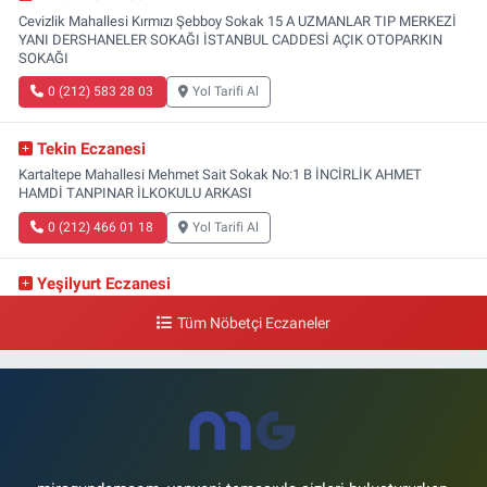
Cevizlik Mahallesi Kırmızı Şebboy Sokak 15 A UZMANLAR TIP MERKEZİ
YANI DERSHANELER SOKAĞI İSTANBUL CADDESİ AÇIK OTOPARKIN
SOKAĞI
0 (212) 583 28 03
Yol Tarifi Al
Tekin Eczanesi
Kartaltepe Mahallesi Mehmet Sait Sokak No:1 B İNCİRLİK AHMET
HAMDİ TANPINAR İLKOKULU ARKASI
0 (212) 466 01 18
Yol Tarifi Al
Yeşilyurt Eczanesi
Yeşilyurt Mahallesi Sipahioğlu Caddesi 13 B
Tüm Nöbetçi Eczaneler
0 (212) 573 15 20
Yol Tarifi Al
Akvaryum Eczanesi
Şenlikköy Mahallesi Eski Halkalı Caddesi 33 Akvaryum Yanı Akua Florya
AVMm Zemin Kat
0 (212) 574 24 20
Yol Tarifi Al